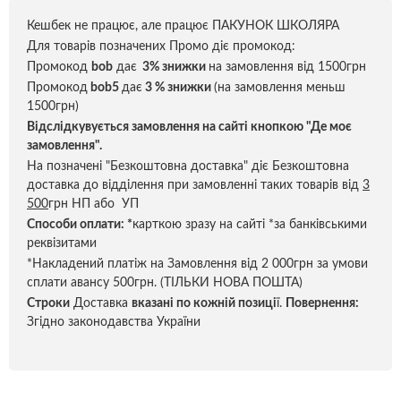
Кешбек не працює, але працює ПАКУНОК ШКОЛЯРА
Для товарів позначених Промо діє промокод:
Промокод
bob
дає
3% знижки
на замовлення від 1500грн
Промокод
bob5
дає
3 % знижки
(на замовлення меньш
1500грн)
Відслідкувується замовлення на сайті кнопкою "Де моє
замовлення".
На позначені "Безкоштовна доставка" діє Безкоштовна
доставка до відділення при замовленні таких товарів від
3
500
грн НП або УП
Способи оплати:
*
карткою зразу на сайті *за банківськими
реквізитами
*Накладений платіж на Замовлення від 2 000грн за умови
сплати авансу 500грн. (ТІЛЬКИ НОВА ПОШТА)
Строки
Доставка
вказані по кожній позиці
ї.
Повернення:
Згідно законодавства України