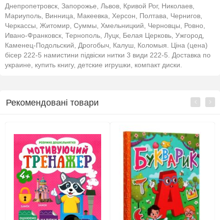
Днепропетровск, Запорожье, Львов, Кривой Рог, Николаев,
Мариуполь, Винница, Макеевка, Херсон, Полтава, Чернигов,
Черкассы, Житомир, Суммы, Хмельницкий, Черновцы, Ровно,
Ивано-Франковск, Тернополь, Луцк, Белая Церковь, Ужгород,
Каменец-Подольский, Дрогобыч, Калуш, Коломыя. Ціна (цена)
бісер 222-5 намистини підвіски нитки 3 види 222-5. Доставка по
украине, купить книгу, детские игрушки, компакт диски.
Рекомендовані товари