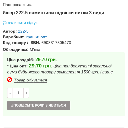
Паперова книга
бісер 222-5 намистини підвіски нитки 3 види
залишити відгук
Автор:
222-5
Виробник:
іграшки опт
Код товару / ISBN:
6903317505470
Обкладинка:
М'яка
29.70
грн.
Ціна роздріб:
29.70
грн.
ціна при досягненні загальної
* Ціна опт:
суми будь-якого товару замовлення 1500 грн. і вище
Товар очікується
-
+
ПОВІДОМТЕ КОЛИ З'ЯВИТЬСЯ