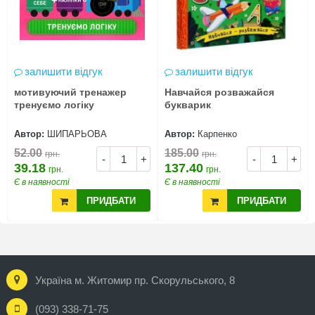
залишити відгук
залишити відгук
мотивуючий тренажер
Навчайся розважайся
тренуємо логіку
букварик
Автор:
ШИПАРЬОВА
Автор:
Карпенко
52.00
185.00
грн.
грн.
-
+
-
+
39.18
137.40
грн.
грн.
Є в наявності
Є в наявності
ПРИДБАТИ
ПРИДБАТИ
Україна м. Житомир пр. Скорульського, 8
(093) 338-71-75