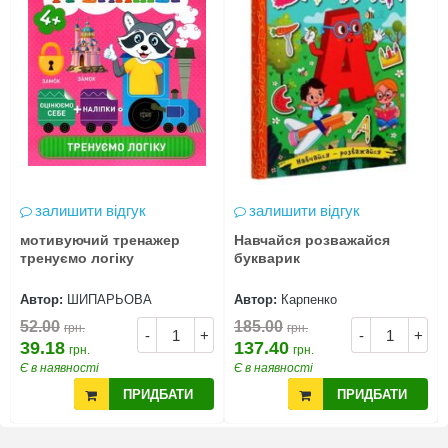
залишити відгук
залишити відгук
мотивуючий тренажер
Навчайся розважайся
тренуємо логіку
букварик
Автор:
ШИПАРЬОВА
Автор:
Карпенко
52.00
185.00
грн.
грн.
-
+
-
+
39.18
137.40
грн.
грн.
Є в наявності
Є в наявності
ПРИДБАТИ
ПРИДБАТИ