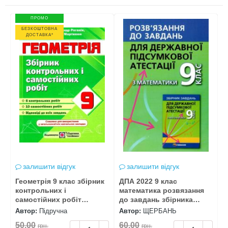
ПРОМО
БЕЗКОШТОВНА
ДОСТАВКА*
залишити відгук
залишити відгук
Геометрія 9 клас збірник
ДПА 2022 9 клас
А
контрольних і
математика розвязання
к
самостійних робіт
до завдань збірника
с
Підручна
мерзляка
Автор:
Підручна
Автор:
ЩЕРБАНЬ
А
50.00
60.00
6
грн.
грн.