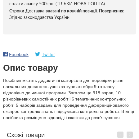
сплати авансу 500грн. (ТІЛЬКИ НОВА ПОШТА)
Строки
Доставка
вказані по кожній позиці
ї.
Повернення:
Згідно законодавства України
Facebook
Twitter
Опис товару
Посібник містить дидактичні матеріали для перевірки рівня
навчальних досягнень учнів за курс алгебри 9-го класу
відповідно до чинної програми. Загалом це 918 вправ, 10
різнорівневих самостійних робіт і 6 тематичних контрольних
робіт; 5 наборів завдань для проведення диференційованого
експрес-контролю знань і підсумкова контрольна робота. В кінці
посібника розміщено відповіді і вказівки до розв'язування.
Схожі товари
Previous
Next