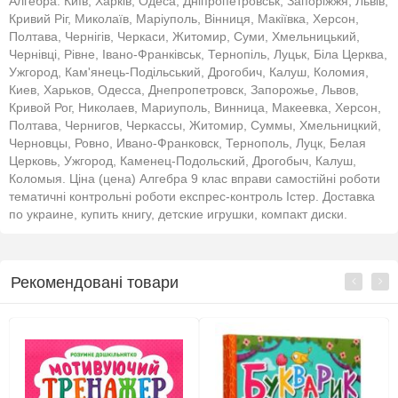
Алгебра: Київ, Харків, Одеса, Дніпропетровськ, Запоріжжя, Львів,
Кривий Ріг, Миколаїв, Маріуполь, Вінниця, Макіївка, Херсон,
Полтава, Чернігів, Черкаси, Житомир, Суми, Хмельницький,
Чернівці, Рівне, Івано-Франківськ, Тернопіль, Луцьк, Біла Церква,
Ужгород, Кам'янець-Подільський, Дрогобич, Калуш, Коломия,
Киев, Харьков, Одесса, Днепропетровск, Запорожье, Львов,
Кривой Рог, Николаев, Мариуполь, Винница, Макеевка, Херсон,
Полтава, Чернигов, Черкассы, Житомир, Суммы, Хмельницкий,
Черновцы, Ровно, Ивано-Франковск, Тернополь, Луцк, Белая
Церковь, Ужгород, Каменец-Подольский, Дрогобыч, Калуш,
Коломыя. Ціна (цена) Алгебра 9 клас вправи самостійні роботи
тематичні контрольні роботи експрес-контроль Істер. Доставка
по украине, купить книгу, детские игрушки, компакт диски.
Рекомендовані товари