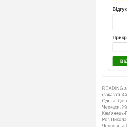
Відгук
Прикр
ВІ
READING анг
(заказать)С
Одеса, Дніп
Черкаси, Жи
Кам'янець-П
Рог, Никол
Черновцы, 