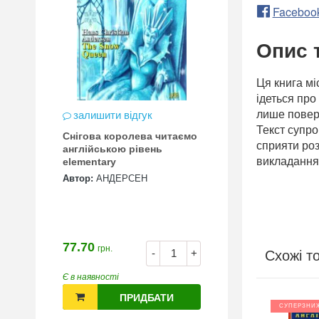
Faceboo
Опис 
Ця книга мі
ідеться про
лише поверн
залишити відгук
Текст супро
Снігова королева читаємо
сприяти роз
англійською рівень
викладання
elementary
Автор:
АНДЕРСЕН
77.70
грн.
-
+
Схожі т
Є в наявності
ПРИДБАТИ
ЖКА
СУПЕРЗНИЖКА
СУПЕРЗНИ