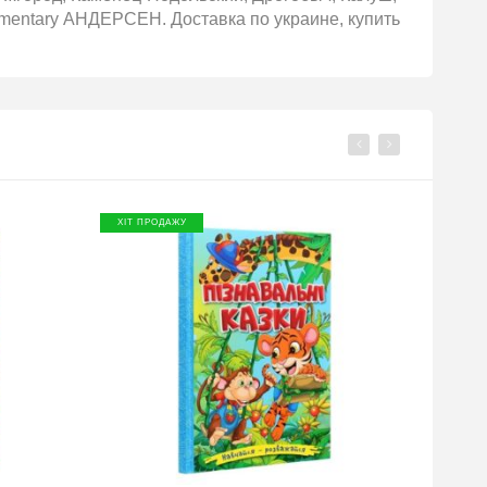
ementary АНДЕРСЕН. Доставка по украине, купить
ХІТ ПРОДАЖУ
ХІТ П