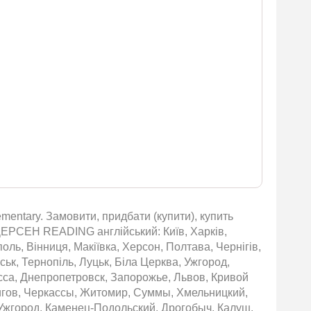
entary. Замовити, придбати (купити), купить
ДЕРСЕН READING англійський: Київ, Харків,
оль, Вінниця, Макіївка, Херсон, Полтава, Чернігів,
ьк, Тернопіль, Луцьк, Біла Церква, Ужгород,
сса, Днепропетровск, Запорожье, Львов, Кривой
игов, Черкассы, Житомир, Суммы, Хмельницкий,
Ужгород, Каменец-Подольский, Дрогобыч, Калуш,