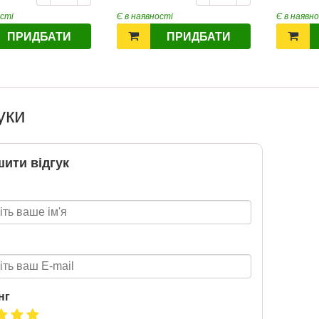
2020-06-09
ості
Є в наявності
Є в наявн
Готуйтеся до НМТ 2026 за
ПРИДБАТИ
ПРИДБАТИ
посібниками видавництва Ранок
уки
ити відгук
нг