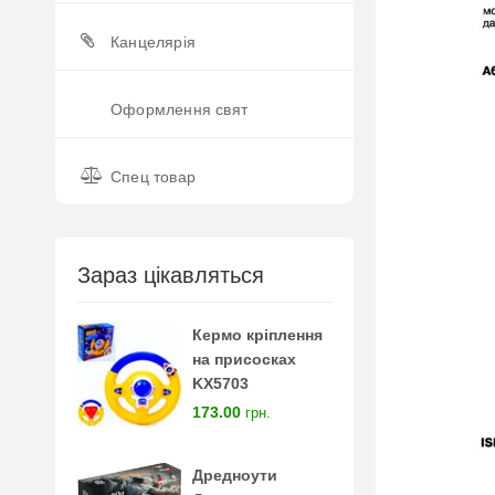
Канцелярія
Оформлення свят
Спец товар
Зараз цікавляться
Кермо кріплення
на присосках
KX5703
173.00
грн.
Дредноути