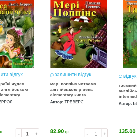
ити відгук
залишити відгук
відгук
країні чудес
мері поппінс читаємо
таємний
 англійською
англійською рівень
англійсь
lementary
elementary книга
intermed
ЕРРОЛ
Автор:
ТРЕВЕРС
Автор:
Б
Підготовка до НМТ 2026
82.90
135.00
н.
грн.
-
+
-
+