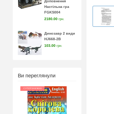
Доповнення
Настільна гра
FGKS004
2180.00
грн.
Динозавр 2 види
HJ668-2B
103.00
грн.
Ви переглянули
СУПЕРЗНИЖКА