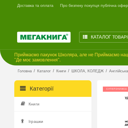
Доставка та оплата
Про безпеку покупця публічна офер
КАТАЛОГ
ТОВАР
Приймаємо пакунок Школяра, але не Приймаємо наці
"Де моє замовлення".
/
/
/
/
Головна
Каталог
Книги
ШКОЛА, КОЛЕДЖ
Англійськ
Категорії
СУПЕРЗНИЖКА
Книги
Іграшки