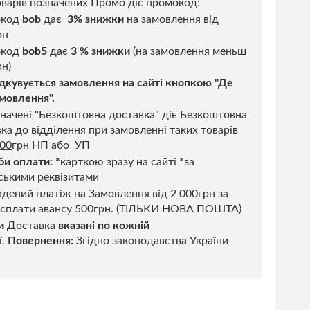
варів позначених Промо діє промокод:
окод
bob
дає
3% знижки
на замовлення від
рн
код
bob5
дає
3 % знижки
(на замовлення меньш
н)
дкувується замовлення на сайті кнопкою "Де
мовлення".
начені "Безкоштовна доставка" діє Безкоштовна
ка до відділення при замовленні таких товарів
500
грн НП або УП
би оплати:
*
карткою зразу на сайті *за
ськими реквізитами
дений платіж на Замовлення від 2 000грн за
 сплати авансу 500грн. (ТІЛЬКИ НОВА ПОШТА)
и
Доставка
вказані по кожній
ї.
Повернення:
Згідно законодавства України