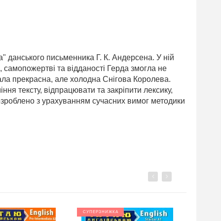
" данського письменника Г. К. Андерсена. У ній
і, самопожертві та відданості Герда змогла не
ала прекрасна, але холодна Снігова Королева.
ння тексту, відпрацювати та закріпити лексику,
озроблено з урахуванням сучасних вимог методики
Previous
Next
СУПЕРЗНИЖКА
СУПЕРЗНИ