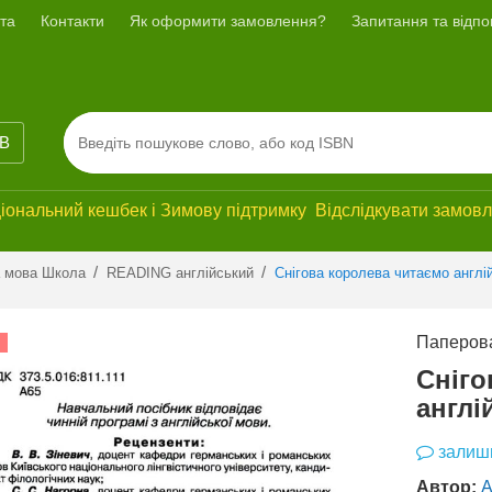
та
Контакти
Як оформити замовлення?
Запитання та відпов
ІВ
ональний кешбек і Зимову підтримку Відслідкувати замовле
Previous
Next
/
/
а мова Школа
READING англійський
Снігова королева читаємо англі
Паперова
СУПЕРЗНИЖКА
Сніго
англі
залиши
Автор: