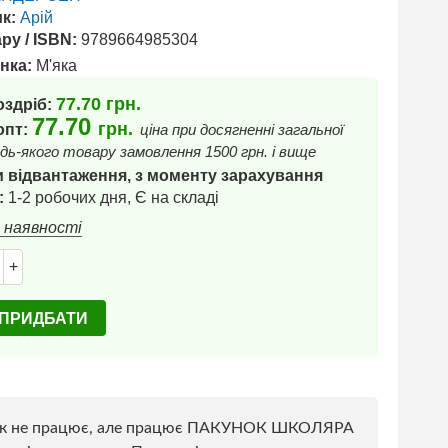
к:
Арій
ру / ISBN:
9789664985304
нка:
М'яка
77.70
грн.
оздріб:
77.70
грн.
 опт:
ціна при досягненні загальної
дь-якого товару замовлення 1500 грн. і вище
 відвантаження, з моменту зарахування
:
1-2 робочих дня, Є на складі
в наявності
+
ПРИДБАТИ
к не працює, але працює ПАКУНОК ШКОЛЯРА