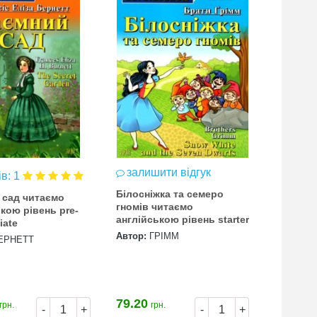
залишити відгук
залиш
ів: 1
Білосніжка та семеро
мауглі 
 сад читаємо
гномів читаємо
англійс
кою рівень рre-
англійською рівень starter
iate
Автор:
ГРІММ
Автор:
К
ЕРНЕТТ
79.20
90.50
грн.
грн.
гр
-
+
-
+