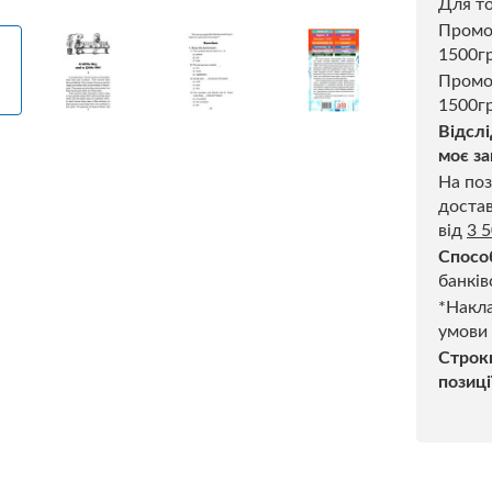
Для то
Пром
1500г
Промо
1500гр
Відслі
моє за
На поз
достав
від
3 
Спосо
банків
*Накла
умови
Строк
позиці