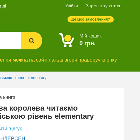
Увійти
Зареєструватись
іді
Де моє замовлення?
Мій кошик
0
грн.
ння можна на сайті нажав згори праворуч кнопку
йською рівень elementary
 книга
СУПЕРЗНИЖКА
ва королева читаємо
йською рівень elementary
ти відгук
АНДЕРСЕН