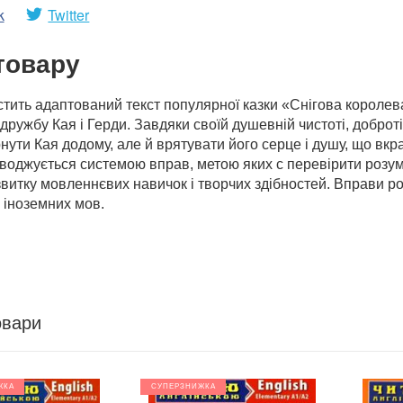
k
Twitter
товару
стить адаптований текст популярної казки «Снігова королева
 дружбу Кая і Герди. Завдяки своїй душевній чистоті, доброт
ути Кая додому, але й врятувати його серце і душу, що вкр
воджується системою вправ, метою яких с перевірити розумі
витку мовленнєвих навичок і творчих здібностей. Вправи р
 іноземних мов.
овари
ЖКА
СУПЕРЗНИЖКА