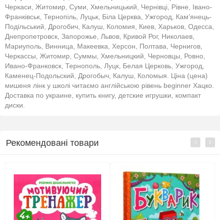
Черкаси, Житомир, Суми, Хмельницький, Чернівці, Рівне, Івано-
Франківськ, Тернопіль, Луцьк, Біла Церква, Ужгород, Кам'янець-
Подільський, Дрогобич, Калуш, Коломия, Киев, Харьков, Одесса,
Днепропетровск, Запорожье, Львов, Кривой Рог, Николаев,
Мариуполь, Винница, Макеевка, Херсон, Полтава, Чернигов,
Черкассы, Житомир, Суммы, Хмельницкий, Черновцы, Ровно,
Ивано-Франковск, Тернополь, Луцк, Белая Церковь, Ужгород,
Каменец-Подольский, Дрогобыч, Калуш, Коломыя. Ціна (цена)
мишеня лінк у школі читаємо англійською рівень beginner Хацко.
Доставка по украине, купить книгу, детские игрушки, компакт
диски.
Рекомендовані товари