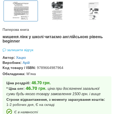
Паперова книга
мишеня лінк у школі читаємо англійською рівень
beginner
залишити відгук
Автор:
Хацко
Виробник:
Арій
Код товару / ISBN:
9789664987964
Обкладинка:
М'яка
46.70
грн.
Ціна роздріб:
46.70
грн.
ціна при досягненні загальної
* Ціна опт:
суми будь-якого товару замовлення 1500 грн. і вище
Строки відвантаження, з моменту зарахування коштів:
1-2 робочих дня, Є на складі
Є в наявності