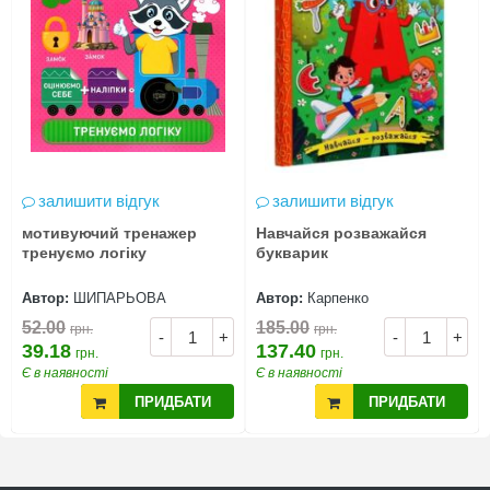
залишити відгук
залишити відгук
мотивуючий тренажер
Навчайся розважайся
тренуємо логіку
букварик
Автор:
ШИПАРЬОВА
Автор:
Карпенко
52.00
185.00
грн.
грн.
-
+
-
+
39.18
137.40
грн.
грн.
Є в наявності
Є в наявності
ПРИДБАТИ
ПРИДБАТИ