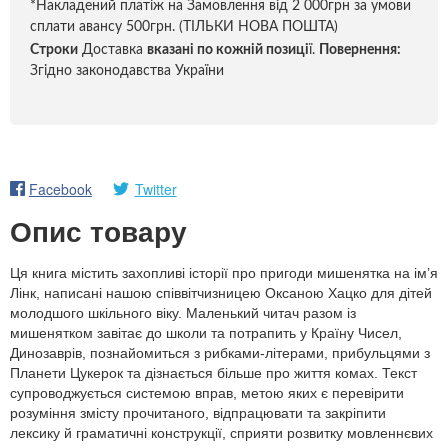
*Накладений платіж на Замовлення від 2 000грн за умови
сплати авансу 500грн. (ТІЛЬКИ НОВА ПОШТА)
Строки
Доставка
вказані по кожній позиці
ї.
Повернення:
Згідно законодавства України
Facebook
Twitter
Опис товару
Ця книга містить захопливі історії про пригоди мишенятка на ім’я
Лінк, написані нашою співвітчизницею Оксаною Хацко для дітей
молодшого шкільного віку. Маленький читач разом із
мишенятком завітає до школи та потрапить у Країну Чисел,
Динозаврів, познайомиться з рибками-літерами, прибульцями з
Планети Цукерок та дізнається більше про життя комах. Текст
супроводжується системою вправ, метою яких є перевірити
розуміння змісту прочитаного, відпрацювати та закріпити
лексику й граматичні конструкції, сприяти розвитку мовленнєвих