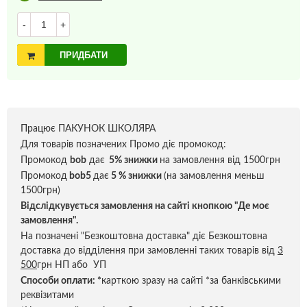
-
+
ПРИДБАТИ
Працює ПАКУНОК ШКОЛЯРА
Для товарів позначених Промо діє промокод:
Промокод
bob
дає
5% знижки
на замовлення від 1500грн
Промокод
bob5
дає
5 % знижки
(на замовлення меньш
1500грн)
Відслідкувується замовлення на сайті кнопкою "Де моє
замовлення".
На позначені "Безкоштовна доставка" діє Безкоштовна
доставка до відділення при замовленні таких товарів від
3
500
грн НП або УП
Способи оплати:
*
карткою зразу на сайті *за банківськими
реквізитами