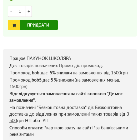
-
+
ПРИДБАТИ
Працює ПАКУНОК ШКОЛЯРА
Для товарів позначених Промо діє промокод:
Промокод
bob
дає
5% знижки
на замовлення від 1500грн
Промокод
bob5
дає
5 % знижки
(на замовлення меньш
1500грн)
Відслідкувується замовлення на сайті кнопкою "Де моє
замовлення".
На позначені "Безкоштовна доставка" діє Безкоштовна
доставка до відділення при замовленні таких товарів від
3
500
грн НП або УП
Способи оплати:
*
карткою зразу на сайті *за банківськими
реквізитами