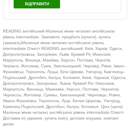
ВІДПРАВИТИ
READING англійський Маленькі жінки читаємо англійською
рівень intermediate. Замовити, придбати (купити), купить
(заказать)Маленькі жінки читаємо англійською рівень
intermediate Олкотт READING англійський: Київ, Харків, Одеса,
Дніпропетровськ, Запоріжжя, Львів, Кривий Ріг, Миколаїв,
Маріуполь, Вінниця, Макіївка, Херсон, Полтава, Чернігів,
Черкаси, Житомир, Суми, Хмельницький, Чернівці, Рівне, Івано-
Франківськ, Тернопіль, Луцьк, Біла Церква, Ужгород, Кам'янець-
Подільський, Дрогобич, Калуш, Коломия, Киев, Харьков, Одесса,
Днепропетровск, Запорожье, Львов, Кривой Рог, Николаев,
Мариуполь, Винница, Макеевка, Херсон, Полтава, Чернигов,
Черкассы, Житомир, Суммы, Хмельницкий, Черновцы, Ровно,
Ивано-Франковск, Тернополь, Луцк, Белая Церковь, Ужгород,
Каменец-Подольский, Дрогобыч, Калуш, Коломыя. Ціна (цена)
Маленькі жінки читаємо англійською рівень intermediate Олкотт.
Доставка по украине, купить книгу, детские игрушки, компакт
диски.