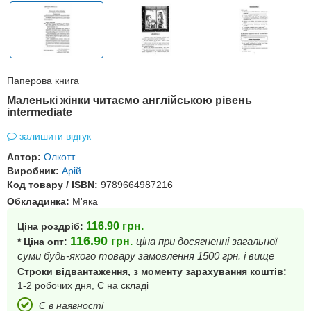
Паперова книга
Маленькі жінки читаємо англійською рівень
intermediate
залишити відгук
Автор:
Олкотт
Виробник:
Арій
Код товару / ISBN:
9789664987216
Обкладинка:
М'яка
116.90
грн.
Ціна роздріб:
116.90
грн.
ціна при досягненні загальної
* Ціна опт:
суми будь-якого товару замовлення 1500 грн. і вище
Строки відвантаження, з моменту зарахування коштів:
1-2 робочих дня, Є на складі
Є в наявності