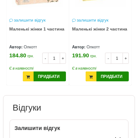
залишити відгук
залишити відгук
Маленькі жінки 1 частина
Маленькі жінки 2 частина
с
ч
р
Автор:
Олкотт
Автор:
Олкотт
А
184.80
191.90
1
грн.
грн.
+
-
+
-
+
Є в наявності
Є в наявності
Є
ПРИДБАТИ
ПРИДБАТИ
Відгуки
Залишити відгук