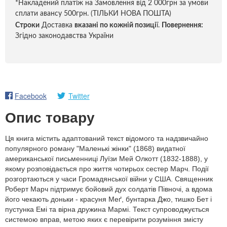
*Накладений платіж на Замовлення від 2 000грн за умови
сплати авансу 500грн. (ТІЛЬКИ НОВА ПОШТА)
Строки
Доставка
вказані по кожній позиці
ї.
Повернення:
Згідно законодавства України
Facebook
Twitter
Опис товару
Ця книга містить адаптований текст відомого та надзвичайно
популярного роману "Маленькі жінки" (1868) видатної
американської письменниці Луїзи Мей Олкотт (1832-1888), у
якому розповідається про життя чотирьох сестер Марч. Події
розгортаються у часи Громадянської війни у США. Священник
Роберт Марч підтримує бойовий дух солдатів Півночі, а вдома
його чекають доньки - красуня Меґ, бунтарка Джо, тишко Бет і
пустунка Емі та вірна дружина Мармі. Текст супроводжується
системою вправ, метою яких є перевірити розуміння змісту