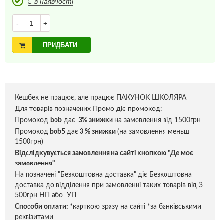
Є в наявності
-
+
ПРИДБАТИ
Кешбек не працює, але працює ПАКУНОК ШКОЛЯРА
Для товарів позначених Промо діє промокод:
Промокод
bob
дає
3% знижки
на замовлення від 1500грн
Промокод
bob5
дає
3 % знижки
(на замовлення меньш
1500грн)
Відслідкувується замовлення на сайті кнопкою "Де моє
замовлення".
На позначені "Безкоштовна доставка" діє Безкоштовна
доставка до відділення при замовленні таких товарів від
3
500
грн НП або УП
Способи оплати:
*
карткою зразу на сайті *за банківськими
реквізитами