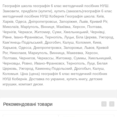
Географія школа географія 6 клас методичний посібник НУШ.
Замовити, придбати (купити), купить (заказать)географія 6 клас
методичний посібник НУШ Кобернік Географія школа: Київ,
Харків, Одеса, Дніпропетровськ, Запоріжжя, Львів, Кривий Ріг,
Миколаїв, Маріуполь, Вінниця, Макіївка, Херсон, Полтава,
Чернігів, Черкаси, Житомир, Суми, Хмельницький, Чернівці,
Рівне, Івано-Франківськ, Тернопіль, Луцьк, Біла Церква, Ужгород,
Кам'янець-Подільський, Дрогобич, Калуш, Коломия, Киев,
Харьков, Одесса, Днепропетровск, Запорожье, Львов, Кривой
Рог, Николаев, Мариуполь, Винница, Макеевка, Херсон,
Полтава, Чернигов, Черкассы, Житомир, Суммы, Хмельницкий,
Черновцы, Ровно, Ивано-Франковск, Тернополь, Луцк, Белая
Церковь, Ужгород, Каменец-Подольский, Дрогобыч, Калуш,
Коломыя. Ціна (цена) географія 6 клас методичний посібник
НУШ Кобернік. Доставка по украине, купить книгу, детские
игрушки, компакт диски.
Рекомендовані товари