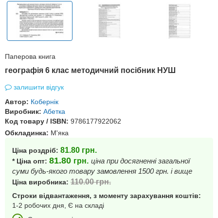
Паперова книга
географія 6 клас методичний посібник НУШ
залишити відгук
Автор:
Кобернік
Виробник:
Абетка
Код товару / ISBN:
9786177922062
Обкладинка:
М'яка
81.80
грн.
Ціна роздріб:
81.80
грн.
ціна при досягненні загальної
* Ціна опт:
суми будь-якого товару замовлення 1500 грн. і вище
110.00
грн.
Ціна виробника:
Строки відвантаження, з моменту зарахування коштів:
1-2 робочих дня, Є на складі