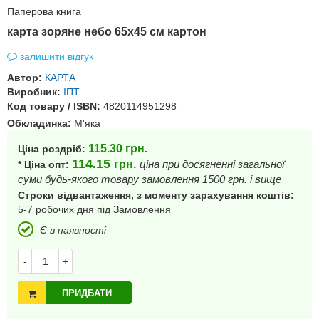
Паперова книга
карта зоряне небо 65х45 см картон
залишити відгук
Автор:
КАРТА
Виробник:
ІПТ
Код товару / ISBN:
4820114951298
Обкладинка:
М'яка
115.30
грн.
Ціна роздріб:
114.15
грн.
ціна при досягненні загальної
* Ціна опт:
суми будь-якого товару замовлення 1500 грн. і вище
Строки відвантаження, з моменту зарахування коштів:
5-7 робочих дня під Замовлення
Є в наявності
-
+
ПРИДБАТИ