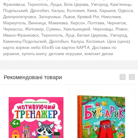
Франківськ, Тернопіль, Луцьк, Біла Церква, Ужгород, Кам'янець-
Подільський, Дрогобич, Калуш, Коломия, Киев, Харьков, Одесса,
Днепропетровск, Запорожье, Львов, Кривой Рог, Николаев,
Мариуполь, Винница, Макеевка, Херсон, Полтава, Чернигов,
Черкассы, Житомир, Суммы, Хмельницкий, Черновцы, Ровно,
Ивано-Франковск, Тернополь, Луцк, Белая Церковь, Ужгород,
Каменец-Подольский, Дрогобыч, Калуш, Коломыя. Ціна (цена)
карта зоряне небо 65х45 см картон КАРТА. Доставка по
украине, купить книгу, детские игрушки, компакт диски.
Рекомендовані товари