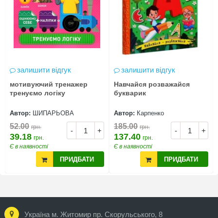
залишити відгук
залишити відгук
мотивуючий тренажер
Навчайся розважайся
тренуємо логіку
букварик
Автор:
ШИПАРЬОВА
Автор:
Карпенко
52.00
185.00
грн.
грн.
-
+
-
+
39.18
137.40
грн.
грн.
Є в наявності
Є в наявності
ПРИДБАТИ
ПРИДБАТИ
Україна м. Житомир пр. Скорульського, 8