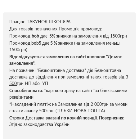
Працює ПАКУНОК ШКОЛЯРА
Для товарів позначених Промо діє промокод:
Промокод
bob
дає
5% знижки
на замовлення від 1500грн
Промокод
bob5
дає
5 % знижки
(на замовлення меньш
1500грн)
Відслідкувується замовлення на сайті кнопкою "Де моє
замовлення".
На позначені "Безкоштовна доставка" діє Безкоштовна
доставка до відділення при замовленні таких товарів від
3
500
грн НП або УП
Способи оплати:
*
карткою зразу на сайті *за банківськими
реквізитами
*Накладений платіж на Замовлення від 2 000грн за умови
сплати авансу 500грн. (ТІЛЬКИ НОВА ПОШТА)
Строки
Доставка
вказані по кожній позиці
ї.
Повернення:
Згідно законодавства України