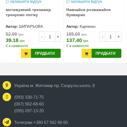
залишити відгук
залишити відгук
мотивуючий тренажер
Навчайся розважайся
тренуємо логіку
букварик
Автор:
ШИПАРЬОВА
Автор:
Карпенко
52.00
185.00
грн.
грн.
-
+
-
+
39.18
137.40
грн.
грн.
Є в наявності
Є в наявності
ПРИДБАТИ
ПРИДБАТИ
Україна м. Житомир пр. Скорульського, 8
(093) 338-71-75
(067) 562-68-60
(095) 097-13-20
Телеграм +380 67 562 68 60