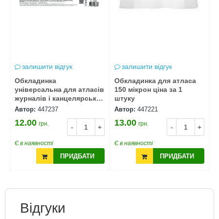
залишити відгук
залишити відгук
Обкладинка
Обкладинка для атласа
А
універсальна для атласів
150 мікрон ціна за 1
а
і
журналів і канцелярських
штуку
книг 29,5см 150мікрон
Автор:
447237
Автор:
447221
А
ціна за 1 штуку
12.00
13.00
грн.
грн.
1
-
+
-
+
+
9
Є в наявності
Є в наявності
Є
ПРИДБАТИ
ПРИДБАТИ
Відгуки