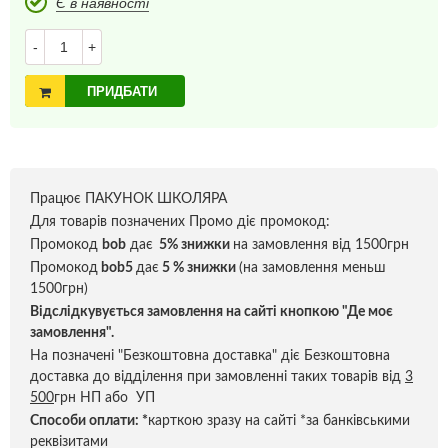
Є в наявності
-
+
ПРИДБАТИ
Працює ПАКУНОК ШКОЛЯРА
Для товарів позначених Промо діє промокод:
Промокод
bob
дає
5% знижки
на замовлення від 1500грн
Промокод
bob5
дає
5 % знижки
(на замовлення меньш
1500грн)
Відслідкувується замовлення на сайті кнопкою "Де моє
замовлення".
На позначені "Безкоштовна доставка" діє Безкоштовна
доставка до відділення при замовленні таких товарів від
3
500
грн НП або УП
Способи оплати:
*
карткою зразу на сайті *за банківськими
реквізитами