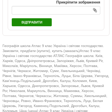
Прикріпити зображення
ВІДПРАВИТИ
Географія школа Атлас 9 клас Україна і світове господарство.
Замовити, придбати (купити), купить (заказать)Атлас 9 клас
Україна і світове господарство АТЛАС Географія школа: Київ,
Харків, Одеса, Дніпропетровськ, Запоріжжя, Львів, Кривий Ріг,
Миколаїв, Маріуполь, Вінниця, Макіївка, Херсон, Полтава,
Чернігів, Черкаси, Житомир, Суми, Хмельницький, Чернівці,
Рівне, Івано-Франківськ, Тернопіль, Луцьк, Біла Церква, Ужгород,
Кам'янець-Подільський, Дрогобич, Калуш, Коломия, Киев,
Харьков, Одесса, Днепропетровск, Запорожье, Львов, Кривой
Рог, Николаев, Мариуполь, Винница, Макеевка, Херсон,
Полтава, Чернигов, Черкассы, Житомир, Суммы, Хмельницкий,
Черновцы, Ровно, Ивано-Франковск, Тернополь, Луцк, Белая
Церковь, Ужгород, Каменец-Подольский, Дрогобыч, Калуш,
Коломыя. Ціна (цена) Атлас 9 клас Україна і світове