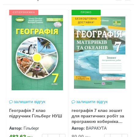
СУПЕРЗНИЖКА
ПРОМО
БЕЗКОШТОВНА
ДОСТАВКА*
залишити відгук
залишити відгук
Географія 7 клас
географія 7 клас зошит
Г
підручник Гільберг НУШ
для практичних робіт за
п
програмою коберніка
р
нуш
Автор:
Гільберг
Автор:
ВАРАКУТА
А
)
482.62
80.00
3