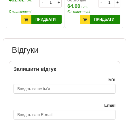
грн.
грн.
-
+
-
+
+
64.00
2
грн.
Є в наявності
Є в наявності
Є
ПРИДБАТИ
ПРИДБАТИ
Відгуки
Залишити відгук
Ім'я
Email