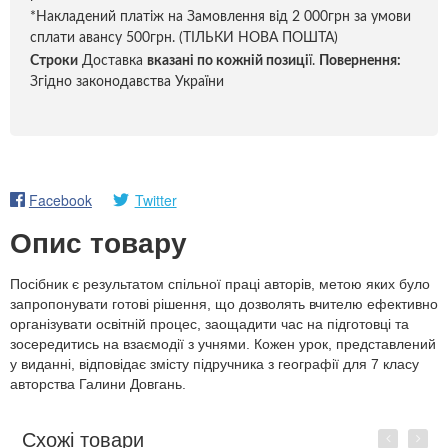
*Накладений платіж на Замовлення від 2 000грн за умови
сплати авансу 500грн. (ТІЛЬКИ НОВА ПОШТА)
Строки
Доставка
вказані по кожній позиці
ї.
Повернення:
Згідно законодавства України
Facebook
Twitter
Опис товару
Посібник є результатом спільної праці авторів, метою яких було
запропонувати готові рішення, що дозволять вчителю ефективно
організувати освітній процес, заощадити час на підготовці та
зосередитись на взаємодії з учнями. Кожен урок, представлений
у виданні, відповідає змісту підручника з географії для 7 класу
авторства Галини Довгань.
Схожі товари
Previous
Next