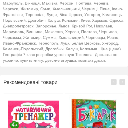
Маріуполь, Вінниця, Макіївка, Херсон, Полтава, Чернігів,
Черкаси, Житомир, Суми, Хмельницький, Чернівці, Рівне, Івано-
Франківськ, Тернопіль, Луцьк, Біла Церква, Ужгород, Кам'янець-
Подільський, Дрогобич, Калуш, Коломия, Киев, Харьков, Одесса,
Днепропетровск, Запорожье, Львов, Кривой Рог, Николаев,
Мариуполь, Винница, Макеевка, Херсон, Полтава, Чернигов,
Черкассы, Житомир, Суммы, Хмельницкий, Черновцы, Ровно,
Ивано-Франковск, Тернополь, Луцк, Белая Церковь, Ужгород,
Каменец-Подольский, Дрогобыч, Калуш, Коломыя. Ціна (цена)
Географія 7 клас розробки уроків нуш Токолова. Доставка по
украине, купить книгу, детские игрушки, компакт диски.
Рекомендовані товари