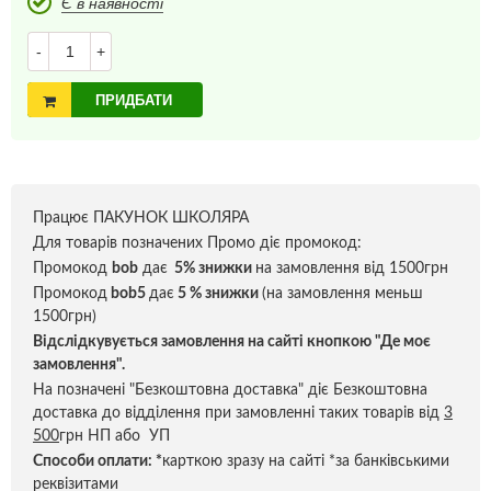
Є в наявності
-
+
ПРИДБАТИ
Працює ПАКУНОК ШКОЛЯРА
Для товарів позначених Промо діє промокод:
Промокод
bob
дає
5% знижки
на замовлення від 1500грн
Промокод
bob5
дає
5 % знижки
(на замовлення меньш
1500грн)
Відслідкувується замовлення на сайті кнопкою "Де моє
замовлення".
На позначені "Безкоштовна доставка" діє Безкоштовна
доставка до відділення при замовленні таких товарів від
3
500
грн НП або УП
Способи оплати:
*
карткою зразу на сайті *за банківськими
реквізитами