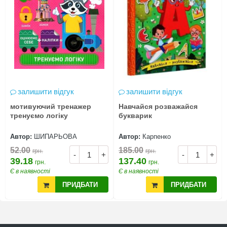
залишити відгук
залишити відгук
мотивуючий тренажер
Навчайся розважайся
тренуємо логіку
букварик
Автор:
ШИПАРЬОВА
Автор:
Карпенко
52.00
185.00
грн.
грн.
-
+
-
+
39.18
137.40
грн.
грн.
Є в наявності
Є в наявності
ПРИДБАТИ
ПРИДБАТИ