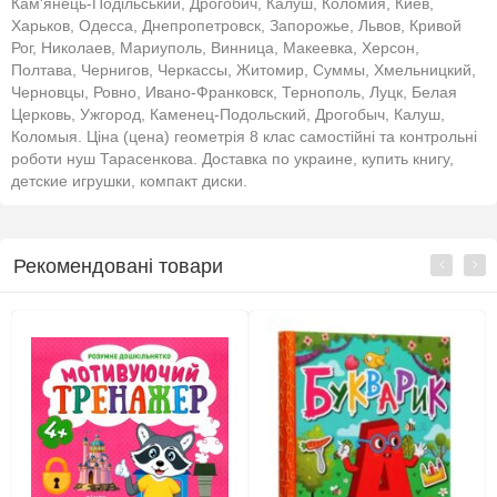
Кам'янець-Подільський, Дрогобич, Калуш, Коломия, Киев,
Харьков, Одесса, Днепропетровск, Запорожье, Львов, Кривой
Рог, Николаев, Мариуполь, Винница, Макеевка, Херсон,
Полтава, Чернигов, Черкассы, Житомир, Суммы, Хмельницкий,
Черновцы, Ровно, Ивано-Франковск, Тернополь, Луцк, Белая
Церковь, Ужгород, Каменец-Подольский, Дрогобыч, Калуш,
Коломыя. Ціна (цена) геометрія 8 клас самостійні та контрольні
роботи нуш Тарасенкова. Доставка по украине, купить книгу,
детские игрушки, компакт диски.
Рекомендовані товари