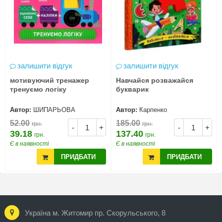
залишити відгук
залишити відгук
мотивуючий тренажер
Навчайся розважайся
тренуємо логіку
букварик
Автор:
ШИПАРЬОВА
Автор:
Карпенко
52.00
185.00
грн.
грн.
-
+
-
+
39.18
137.40
грн.
грн.
Є в наявності
Є в наявності
ПРИДБАТИ
ПРИДБАТИ
Україна м. Житомир пр. Скорульського, 8