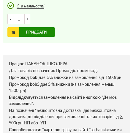
Є в наявності
-
+
ПРИДБАТИ
Працює ПАКУНОК ШКОЛЯРА
Для товарів позначених Промо діє промокод:
Промокод
bob
дає
5% знижки
на замовлення від 1500грн
Промокод
bob5
дає
5 % знижки
(на замовлення меньш
1500грн)
Відслідкувується замовлення на сайті кнопкою "Де моє
замовлення".
На позначені "Безкоштовна доставка" діє Безкоштовна
доставка до відділення при замовленні таких товарів від
3
500
грн НП або УП
Способи оплати:
*
карткою зразу на сайті *за банківськими