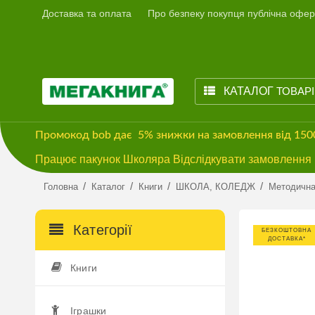
Доставка та оплата
Про безпеку покупця публічна офер
КАТАЛОГ
ТОВАР
Промокод
bob
дає
5% знижки
на замовлення від 15
Працює пакунок Школяра Відслідкувати замовлення м
/
/
/
/
Головна
Каталог
Книги
ШКОЛА, КОЛЕДЖ
Методична
Категорії
БЕЗКОШТОВНА
ДОСТАВКА*
Книги
Іграшки