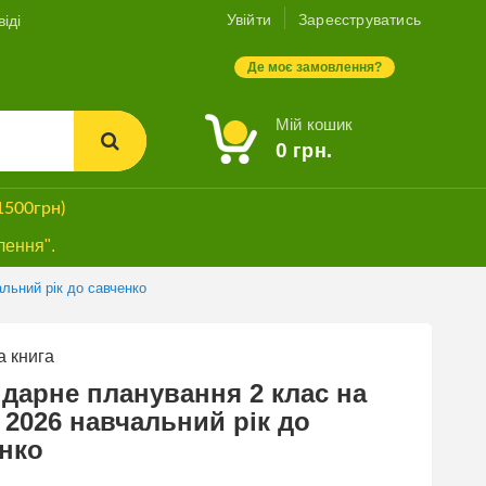
Увійти
Зареєструватись
іді
Де моє замовлення?
Мій кошик
0
грн.
1500грн)
лення".
льний рік до савченко
 книга
БЕЗКОШТОВНА
ДОСТАВКА*
дарне планування 2 клас на
- 2026 навчальний рік до
нко