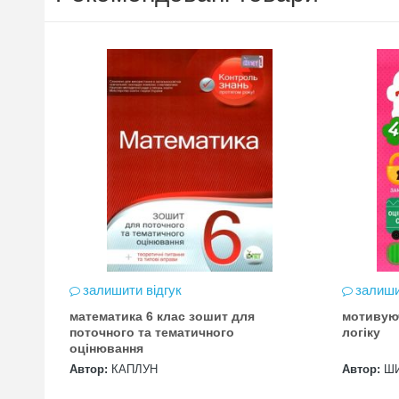
залишити відгук
залиши
математика 6 клас зошит для
мотивую
цена
поточного та тематичного
логіку
оцінювання
Автор:
КАПЛУН
Автор:
Ш