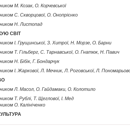
ником М. Козак, О. Корчевської
чником С. Скворцової, О. Онопрієнко
чником Н. Листопад
ЖУЮ СВІТ
ником І. Грущинської, З. Хитрої, Н. Морзе, О. Барни
ником Т. Гільберг, С. Тарнавської, О. Гнатюк, Н. Павич
ником Н. Бібік, Г. Бондарчук
ником І. Жаркової, Л. Мечник, Л. Роговської, Л. Пономарьов
ВО
чником Л. Масол, О. Гайдамаки, О. Колотило
ником Т. Рублі, Т. Щеглової, І. Мед
чником О. Калініченко
КУЛЬТУРА