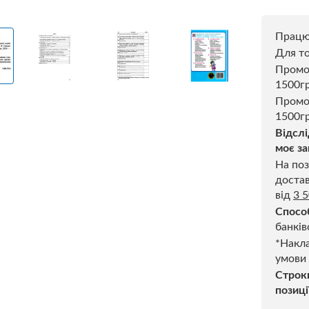
Прац
Для то
Пром
1500г
Промо
1500гр
Відслі
моє за
На поз
достав
від
3 
Спосо
банків
*Накла
умови
Строк
позиці