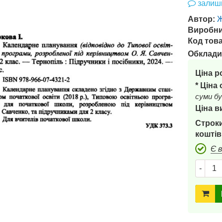
залиши
Автор:
Ж
Виробни
Код това
Обклади
Ціна р
* Ціна
суми бу
Ціна в
Строки
коштів
Є 
-