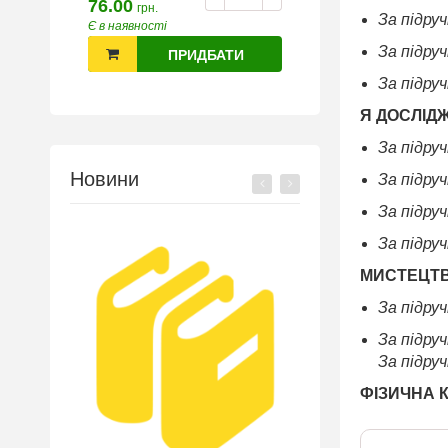
76.00
грн.
За підруч
Є в наявності
За підру
ПРИДБАТИ
За підру
Я ДОСЛІД
За підруч
Новини
За підруч
За підруч
За підруч
МИСТЕЦТ
За підру
За підруч
За підру
ФІЗИЧНА 