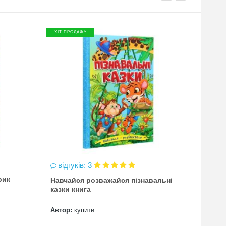
ХІТ ПРОДАЖУ
ХІТ П
відгуків: 3
відг
рик
Навчайся розважайся пізнавальні
чинка
казки книга
(точи
Автор:
купити
Автор