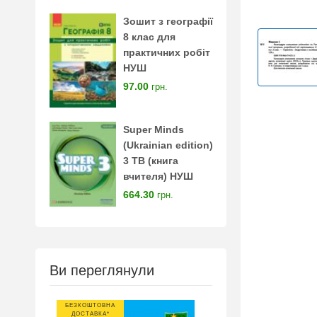
Зошит з географії
8 клас для
практичних робіт
НУШ
97.00
грн.
Super Minds
(Ukrainian edition)
3 TB (книга
вчителя) НУШ
664.30
грн.
Ви переглянули
БЕЗКОШТОВНА
ДОСТАВКА*