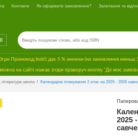
та
Контакти
Як оформити замовлення?
Запитання та відпов
ІВ
00грн
Промокод
bob5
дає
5 % знижки
(на замовлення меньш 
ожна на сайті нажав згори праворуч кнопку "Де моє замов
Previous
Next
/
 література школа
Календарне планування 2 клас на 2025 - 2026 навча
Паперова
БЕЗКОШТОВНА
ДОСТАВКА*
Кален
2025 
савче