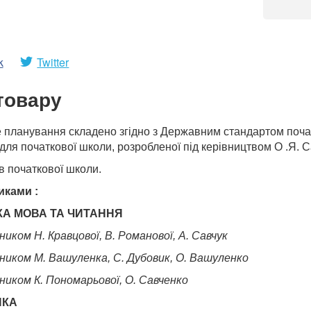
k
Twitter
товару
планування складено згідно з Державним стандартом початк
ля початкової школи, розробленої під керівництвом О .Я. С
в початкової школи.
иками :
КА МОВА ТА ЧИТАННЯ
ником Н. Кравцової, В. Романової, А. Савчук
чником М. Вашуленка, С. Дубовик, О. Вашуленко
чником К. Пономарьової, О. Савченко
ИКА