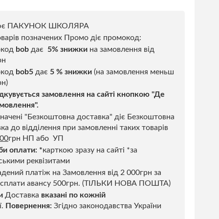
ює ПАКУНОК ШКОЛЯРА
варів позначених Промо діє промокод:
окод
bob
дає
5% знижки
на замовлення від
рн
код
bob5
дає
5 % знижки
(на замовлення меньш
н)
дкувується замовлення на сайті кнопкою "Де
мовлення".
начені "Безкоштовна доставка" діє Безкоштовна
ка до відділення при замовленні таких товарів
500
грн НП або УП
би оплати:
*
карткою зразу на сайті *за
ськими реквізитами
дений платіж на Замовлення від 2 000грн за
 сплати авансу 500грн. (ТІЛЬКИ НОВА ПОШТА)
и
Доставка
вказані по кожній
ї.
Повернення:
Згідно законодавства України