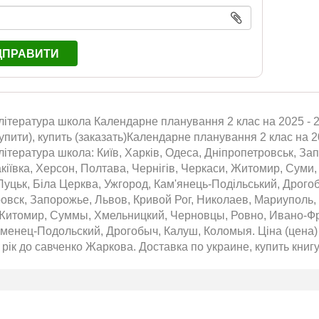
ДПРАВИТИ
ітература школа Календарне планування 2 клас на 2025 - 2
упити), купить (заказать)Календарне планування 2 клас на 
ітература школа: Київ, Харків, Одеса, Дніпропетровськ, Зап
кіївка, Херсон, Полтава, Чернігів, Черкаси, Житомир, Суми,
Луцьк, Біла Церква, Ужгород, Кам'янець-Подільський, Дрого
овск, Запорожье, Львов, Кривой Рог, Николаев, Мариуполь,
Житомир, Суммы, Хмельницкий, Черновцы, Ровно, Ивано-Фра
аменец-Подольский, Дрогобыч, Калуш, Коломыя. Ціна (цена)
рік до савченко Жаркова. Доставка по украине, купить книгу