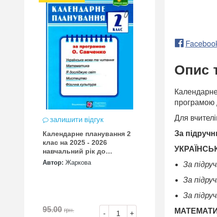
Faceboo
Опис 
Календарне 
програмою д
Для вчителі
залишити відгук
За підручн
Календарне планування 2
клас на 2025 - 2026
УКРАЇНСЬ
навчальний рік до
савченко
Автор:
Жаркова
За підруч
За підру
За підру
95.00
МАТЕМАТ
грн.
-
+