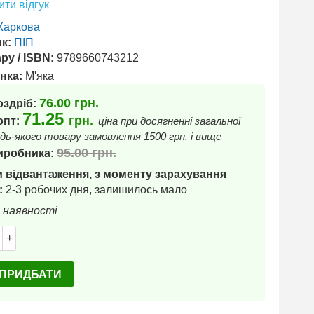
ти відгук
аркова
к:
ПІП
ру / ISBN:
9789660743212
нка:
М'яка
76.00
грн.
оздріб:
71.25
грн.
 опт:
ціна при досягненні загальної
дь-якого товару замовлення 1500 грн. і вище
95.00
грн.
иробника:
 відвантаження, з моменту зарахування
:
2-3 робочих дня, залишилось мало
в наявності
+
ПРИДБАТИ