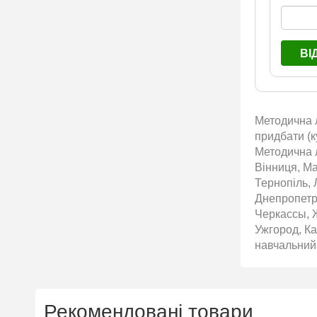
ВІ
Методична л
придбати (к
Методична л
Вінниця, Ма
Тернопіль, 
Днепропетр
Черкассы, 
Ужгород, К
навчальний 
Рекомендовані товари