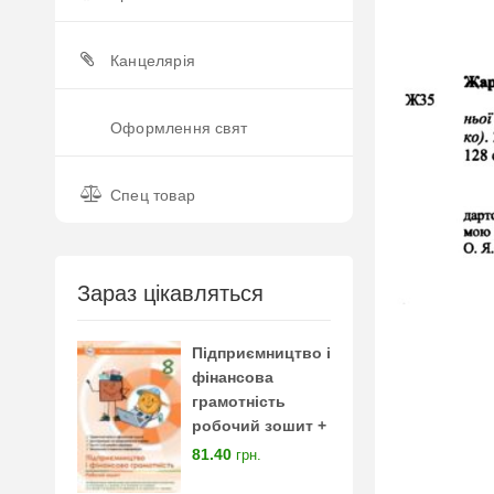
Канцелярія
Оформлення свят
Спец товар
Зараз цікавляться
Підприємництво і
фінансова
грамотність
робочий зошит +
тестові завдання 8
81.40
грн.
клас нуш