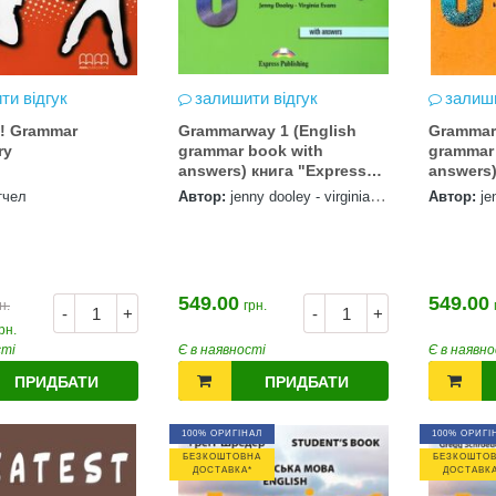
ти відгук
залишити відгук
залиши
t! Grammar
Grammarway 1 (English
Grammar
ry
grammar book with
grammar
answers) книга "Express
answers) кни
Publishing"
Publishi
тчел
Автор:
jenny dooley - virginia
Автор:
je
evans
evans
549.00
549.00
н.
грн.
-
+
-
+
рн.
сті
Є в наявності
Є в наявно
ПРИДБАТИ
ПРИДБАТИ
100% ОРИГІНАЛ
100% ОРИГІ
БЕЗКОШТОВНА
БЕЗКОШТО
ДОСТАВКА*
ДОСТАВКА