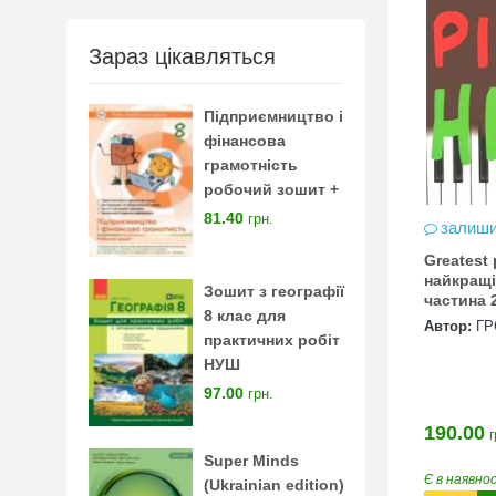
Зараз цікавляться
Підприємництво і
фінансова
грамотність
робочий зошит +
тестові завдання 8
81.40
грн.
залиши
клас нуш
Greatest 
найкращі
Зошит з географії
частина 
8 клас для
Автор:
Г
практичних робіт
НУШ
97.00
грн.
190.00
г
Super Minds
Є в наявно
(Ukrainian edition)