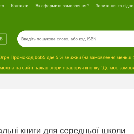
та
Контакти
Як оформити замовлення?
Запитання та відпов
ІВ
00грн
Промокод
bob5
дає
5 % знижки
(на замовлення меньш 
ожна на сайті нажав згори праворуч кнопку "Де моє замов
льні книги для середньої школи