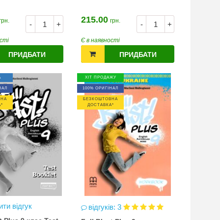
215.00
грн.
грн.
-
+
-
+
сті
Є в наявності
ПРИДБАТИ
ПРИДБАТИ
А
ХІТ ПРОДАЖУ
НАЛ
100% ОРИГІНАЛ
ВНА
БЕЗКОШТОВНА
*
ДОСТАВКА*
ти відгук
відгуків: 3