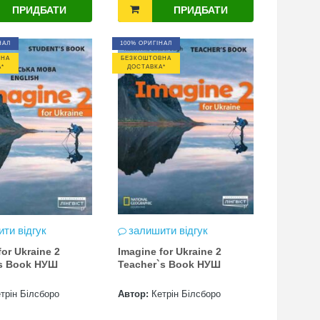
ПРИДБАТИ
ПРИДБАТИ
НАЛ
100% ОРИГІНАЛ
ВНА
БЕЗКОШТОВНА
*
ДОСТАВКА*
ти відгук
залишити відгук
for Ukraine 2
Imagine for Ukraine 2
's Book НУШ
Teacher`s Book НУШ
трін Білсборо
Автор:
Кетрін Білсборо