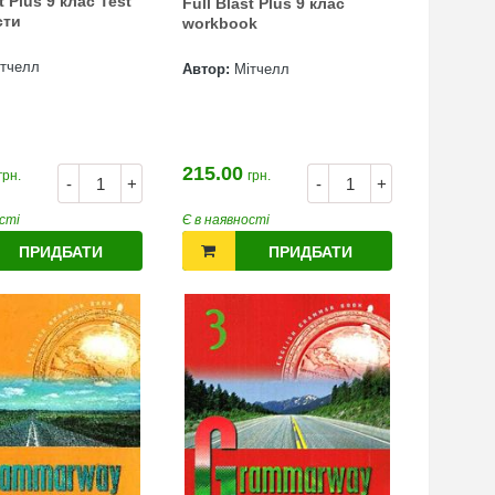
t Plus 9 клас Test
Full Blast Plus 9 клас
сти
workbook
ітчелл
Автор:
Мітчелл
215.00
грн.
грн.
-
+
-
+
сті
Є в наявності
ПРИДБАТИ
ПРИДБАТИ