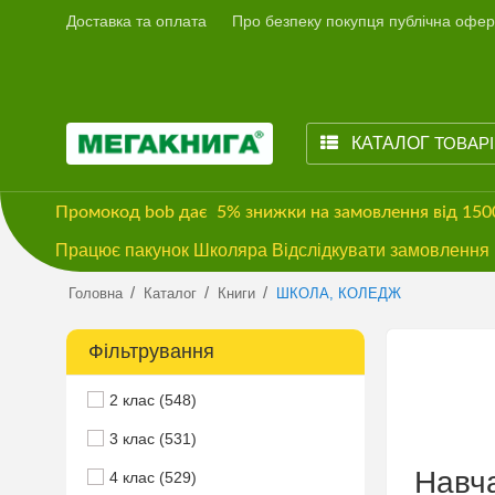
Доставка та оплата
Про безпеку покупця публічна офер
КАТАЛОГ
ТОВАР
Промокод
bob
дає
5% знижки
на замовлення від 15
Працює пакунок Школяра Відслідкувати замовлення м
/
/
/
Головна
Каталог
Книги
ШКОЛА, КОЛЕДЖ
Фільтрування
2 клас (548)
3 клас (531)
Навча
4 клас (529)