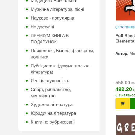
Медицина Навчальна
Музична література, пісні
Науково - популярна
залиши
Не доступні
ПРЕМІУМ КНИГА В
Full Blas
Elementa
ПОДАРУНОК
Психологія, Бізнес, філософія,
Автор:
Мі
політика
Публіцистика (документальна
література)
Релігія, духовність
558.00
гр
492.20
Спорт, рибальство,
г
мисливство
Є в наявно
Художня література
Юридична література
Книги не рубриковані