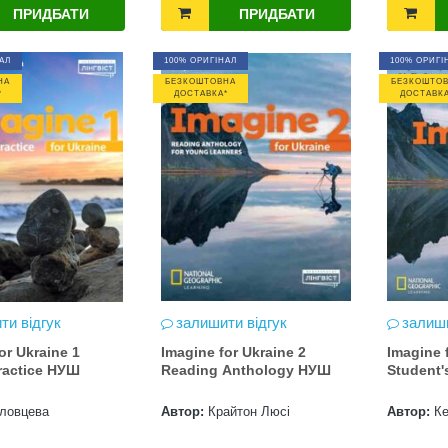
ПРИДБАТИ
ПРИДБАТИ
АЛ
100% ОРИГІНАЛ
100% ОРИГІ
НА
БЕЗКОШТОВНА
БЕЗКОШТО
*
ДОСТАВКА*
ДОСТАВКА
ти відгук
залишити відгук
залиши
or Ukraine 1
Imagine for Ukraine 2
Imagine 
Practice НУШ
Reading Anthology НУШ
Student
ловцева
Автор:
Крайтон Люсі
Автор:
Ке