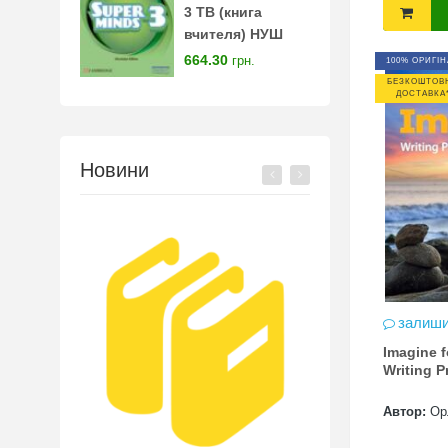
3 TB (книга
вчителя) НУШ
664.30
грн.
100% ОРИГІН
БЕЗКОШТОВ
ДОСТАВКА
Новини
залиши
Imagine f
Writing 
Автор:
Ор