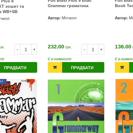
Full Blast Plus 9 клас
Full Blas
t Plus 8
Grammar граматика
Book Те
Т зошит та
ик WB+SB
Автор:
Мітчелл
Автор:
М
тчелл
232.00
136.00
рн.
грн.
-
+
-
+
сті
Є в наявності
Є в наявно
ПРИДБАТИ
ПРИДБАТИ
АЛ