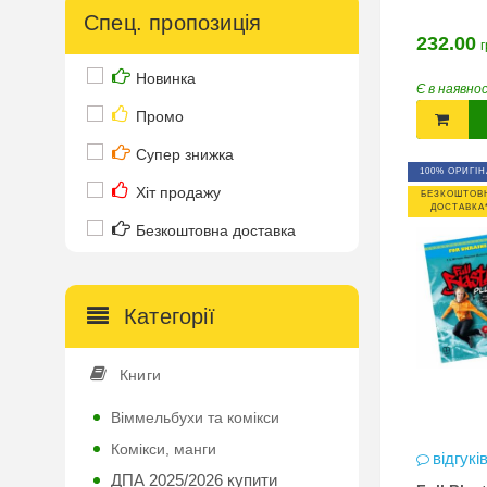
Спец. пропозиція
232.00
г
Новинка
Є в наявно
Промо
Супер знижка
100% ОРИГІН
Хіт продажу
БЕЗКОШТОВ
ДОСТАВКА
Безкоштовна доставка
Категорії
Книги
Віммельбухи та комікси
Комікси, манги
відгукі
ДПА 2025/2026 купити