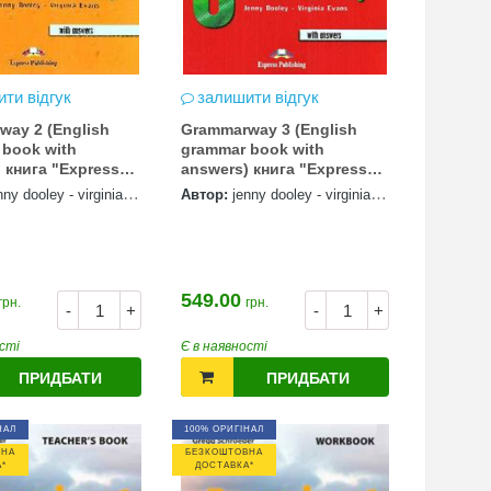
ти відгук
залишити відгук
way 2 (English
Grammarway 3 (English
 book with
grammar book with
га "Express
answers) книга "Express
ng"
Publishing"
nny dooley - virginia
Автор:
jenny dooley - virginia
evans
549.00
грн.
грн.
-
+
-
+
сті
Є в наявності
ПРИДБАТИ
ПРИДБАТИ
НАЛ
100% ОРИГІНАЛ
ВНА
БЕЗКОШТОВНА
*
ДОСТАВКА*