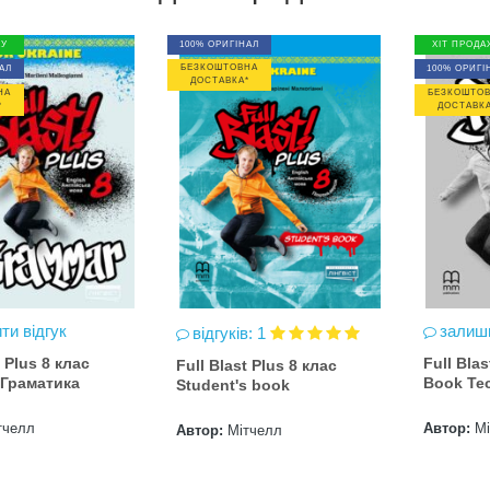
ЖУ
100% ОРИГІНАЛ
ХІТ ПРОДА
БЕЗКОШТОВНА
АЛ
100% ОРИГІ
ДОСТАВКА*
НА
БЕЗКОШТО
*
ДОСТАВКА
ти відгук
залиши
відгуків: 1
t Plus 8 клас
Full Blas
Full Blast Plus 8 клас
Граматика
Book Те
Student's book
тчелл
Автор:
М
Автор:
Мітчелл