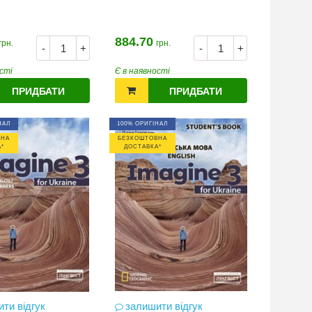
884.70
грн.
грн.
-
+
-
+
сті
Є в наявності
ПРИДБАТИ
ПРИДБАТИ
НАЛ
100% ОРИГІНАЛ
ВНА
БЕЗКОШТОВНА
*
ДОСТАВКА*
ти відгук
залишити відгук