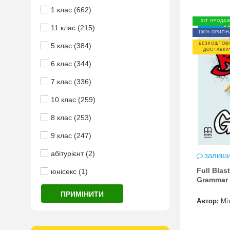
1 клас (662)
ХІТ ПРОДА
11 клас (215)
100% ОРИГІН
БЕЗКОШТОВ
5 клас (384)
ДОСТАВКА
6 клас (344)
7 клас (336)
10 клас (259)
8 клас (253)
9 клас (247)
абітурієнт (2)
залиши
Full Blas
юнісекс (1)
Grammar 
ПРИМІНИТИ
Автор:
Мі