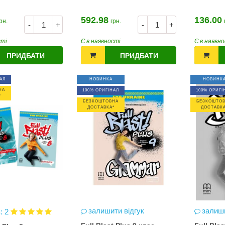
592.98
136.00
рн.
грн.
-
+
-
+
сті
Є в наявності
Є в наявно
ПРИДБАТИ
ПРИДБАТИ
АЛ
НОВИНКА
НОВИНК
НА
100% ОРИГІНАЛ
100% ОРИГІ
*
БЕЗКОШТОВНА
БЕЗКОШТО
ДОСТАВКА*
ДОСТАВКА
залишити відгук
залиши
в: 2