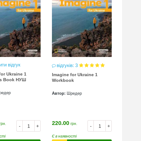
ти відгук
відгуків: 3
for Ukraine 1
Imagine for Ukraine 1
`s Book НУШ
Workbook
редер
Автор:
Шредер
220.00
грн.
грн.
-
+
-
+
сті
Є в наявності