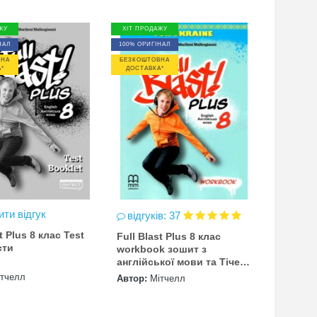
ЖУ
ХІТ ПРОДАЖУ
НАЛ
100% ОРИГІНАЛ
ВНА
БЕЗКОШТОВНА
*
ДОСТАВКА*
ти відгук
відгуків: 37
t Plus 8 клас Test
Full Blast Plus 8 клас
сти
workbook зошит з
англійської мови та Тічер
безкоштовно на 40
ітчелл
Автор:
Мітчелл
примірників