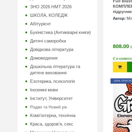
Full Blas
КОМПЛЕК
ЗНО 2026 НМТ 2026
підручн
ШКОЛА, КОЛЕДЖ
Автор:
Мі
Абітурієнт
Букіністика (Антикварні книги)
Дитячі саморобки
808.00
г
Довідкова література
Домоведення
Є в наявно
Дошкільна література та
дитяче виховання
Езотерика, психологія
100% ОРИГІН
Іноземні мови
Інститут, Університет
Різдво та Новий рік
Комп'ютерна, технічна
Краса, здоров'я, секс