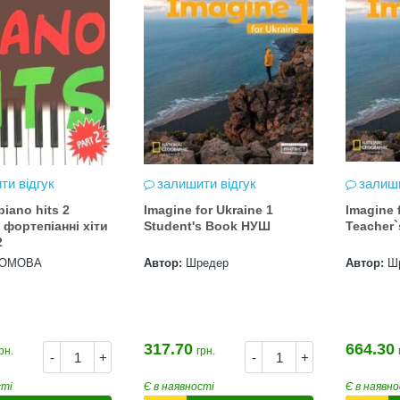
ти відгук
залишити відгук
залиши
piano hits 2
Imagine for Ukraine 1
Imagine 
 фортепіанні хіти
Student's Book НУШ
Teacher
2
РОМОВА
Автор:
Шредер
Автор:
Ш
317.70
664.30
рн.
грн.
-
+
-
+
сті
Є в наявності
Є в наявно