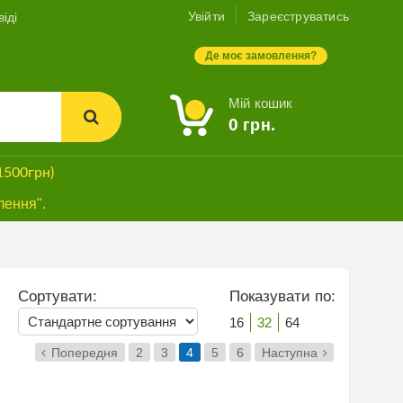
Увійти
Зареєструватись
іді
Де моє замовлення?
Мій кошик
0
грн.
1500грн)
лення".
Сортувати:
Показувати по:
16
32
64
Попередня
2
3
4
5
6
Наступна