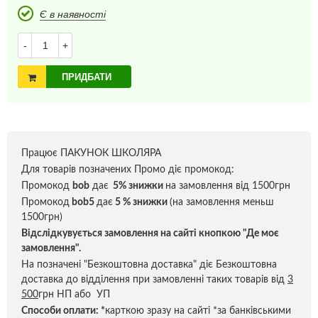
Є в наявності
-
+
ПРИДБАТИ
Працює ПАКУНОК ШКОЛЯРА
Для товарів позначених Промо діє промокод:
Промокод
bob
дає
5% знижки
на замовлення від 1500грн
Промокод
bob5
дає
5 % знижки
(на замовлення меньш
1500грн)
Відслідкувується замовлення на сайті кнопкою "Де моє
замовлення".
На позначені "Безкоштовна доставка" діє Безкоштовна
доставка до відділення при замовленні таких товарів від
3
500
грн НП або УП
Способи оплати:
*
карткою зразу на сайті *за банківськими