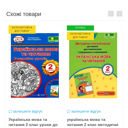
Схожі товари
Previous
Next
БЕЗКОШТОВНА
ПРОМО
ДОСТАВКА*
БЕЗКОШТОВНА
ДОСТАВКА*
залишити відгук
залишити відгук
Українська мова та
українська мова та
у
читання 2 клас уроки до
читання 2 клас методичні
ч