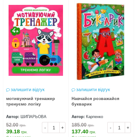
залишити відгук
залишити відгук
мотивуючий тренажер
Навчайся розважайся
тренуємо логіку
букварик
Автор:
ШИПАРЬОВА
Автор:
Карпенко
52.00
185.00
грн.
грн.
-
+
-
+
39.18
137.40
грн.
грн.