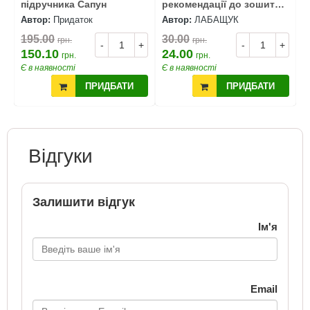
підручника Сапун
рекомендації до зошита
д
для тематичного та
п
Автор:
Придаток
Автор:
ЛАБАЩУК
А
підсумкового о
195.00
30.00
6
грн.
грн.
+
-
+
-
+
150.10
24.00
5
грн.
грн.
Є в наявності
Є в наявності
Є
ПРИДБАТИ
ПРИДБАТИ
Відгуки
Залишити відгук
Ім'я
Email