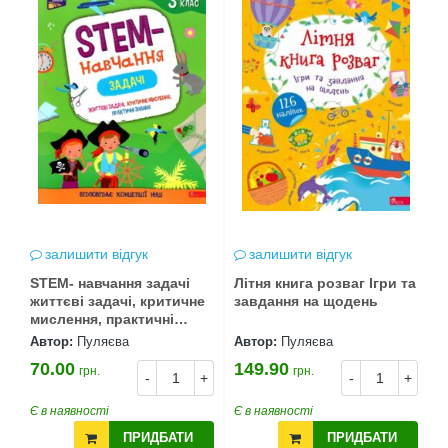
залишити відгук
залишити відгук
STEM- навчання задачі
Літня книга розваг Ігри та
життєві задачі, критичне
завдання на щодень
мислення, практичні
знання 3 клас
Автор:
Пуляєва
Автор:
Пуляєва
70.00
149.90
грн.
грн.
-
+
-
+
Є в наявності
Є в наявності
ПРИДБАТИ
ПРИДБАТИ