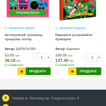
залишити відгук
залишити відгук
мотивуючий тренажер
Навчайся розважайся
тренуємо логіку
букварик
Автор:
ШИПАРЬОВА
Автор:
Карпенко
52.00
185.00
грн.
грн.
-
+
-
+
39.18
137.40
грн.
грн.
Є в наявності
Є в наявності
ПРИДБАТИ
ПРИДБАТИ
Україна м. Житомир пр. Скорульського, 8