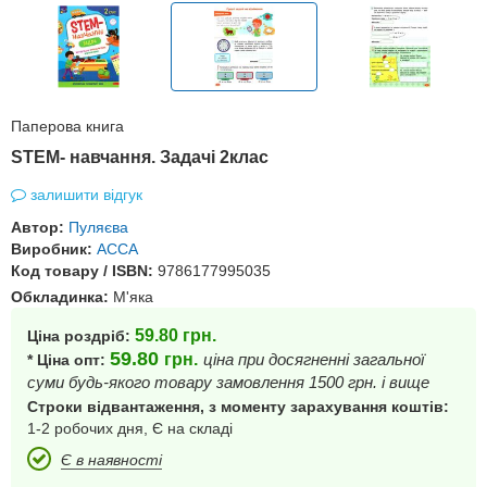
Паперова книга
STEM- навчання. Задачі 2клас
залишити відгук
Автор:
Пуляєва
Виробник:
АССА
Код товару / ISBN:
9786177995035
Обкладинка:
М'яка
59.80
грн.
Ціна роздріб:
59.80
грн.
ціна при досягненні загальної
* Ціна опт:
суми будь-якого товару замовлення 1500 грн. і вище
Строки відвантаження, з моменту зарахування коштів:
1-2 робочих дня, Є на складі
Є в наявності