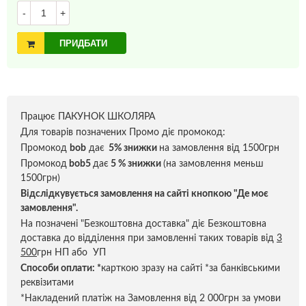
-
+
ПРИДБАТИ
Працює ПАКУНОК ШКОЛЯРА
Для товарів позначених Промо діє промокод:
Промокод
bob
дає
5% знижки
на замовлення від 1500грн
Промокод
bob5
дає
5 % знижки
(на замовлення меньш
1500грн)
Відслідкувується замовлення на сайті кнопкою "Де моє
замовлення".
На позначені "Безкоштовна доставка" діє Безкоштовна
доставка до відділення при замовленні таких товарів від
3
500
грн НП або УП
Способи оплати:
*
карткою зразу на сайті *за банківськими
реквізитами
*Накладений платіж на Замовлення від 2 000грн за умови