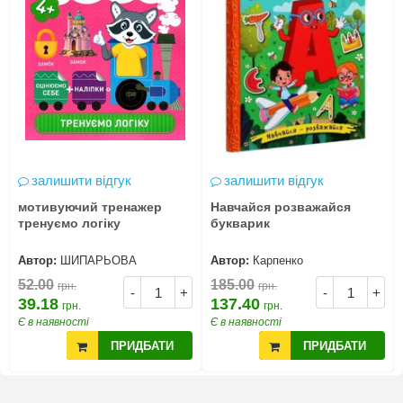
залишити відгук
залишити відгук
мотивуючий тренажер
Навчайся розважайся
тренуємо логіку
букварик
Автор:
ШИПАРЬОВА
Автор:
Карпенко
52.00
185.00
грн.
грн.
-
+
-
+
39.18
137.40
грн.
грн.
Є в наявності
Є в наявності
ПРИДБАТИ
ПРИДБАТИ