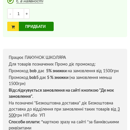
Є в наявності
-
+
ПРИДБАТИ
Працює ПАКУНОК ШКОЛЯРА
Для товарів позначених Промо діє промокод:
Промокод
bob
дає
5% знижки
на замовлення від 1500грн
Промокод
bob5
дає
5 % знижки
(на замовлення меньш
1500грн)
Відслідкувується замовлення на сайті кнопкою "Де моє
замовлення".
На позначені "Безкоштовна доставка" діє Безкоштовна
доставка до відділення при замовленні таких товарів від
3
500
грн НП або УП
Способи оплати:
*
карткою зразу на сайті *за банківськими
реквізитами