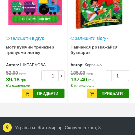
залишити відгук
залишити відгук
мотивуючий тренажер
Навчайся розважайся
тренуємо логіку
букварик
Автор:
ШИПАРЬОВА
Автор:
Карпенко
52.00
185.00
грн.
грн.
-
+
-
+
39.18
137.40
грн.
грн.
Є в наявності
Є в наявності
ПРИДБАТИ
ПРИДБАТИ
Україна м. Житомир пр. Скорульського, 8