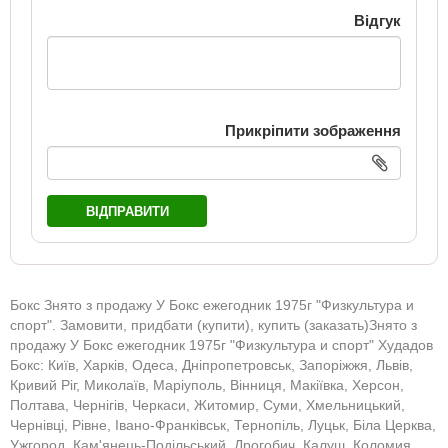
Відгук
Прикріпити зображення
ВІДПРАВИТИ
Бокс Знято з продажу У Бокс ежегодник 1975г "Физкультура и
спорт". Замовити, придбати (купити), купить (заказать)Знято з
продажу У Бокс ежегодник 1975г "Физкультура и спорт" Худадов
Бокс: Київ, Харків, Одеса, Дніпропетровськ, Запоріжжя, Львів,
Кривий Ріг, Миколаїв, Маріуполь, Вінниця, Макіївка, Херсон,
Полтава, Чернігів, Черкаси, Житомир, Суми, Хмельницький,
Чернівці, Рівне, Івано-Франківськ, Тернопіль, Луцьк, Біла Церква,
Ужгород, Кам'янець-Подільський, Дрогобич, Калуш, Коломия,