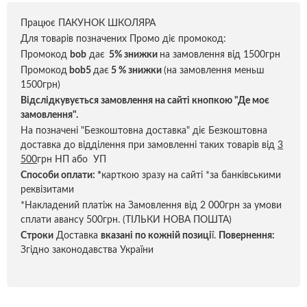
Працює ПАКУНОК ШКОЛЯРА
Для товарів позначених Промо діє промокод:
Промокод
bob
дає
5% знижки
на замовлення від 1500грн
Промокод
bob5
дає
5 % знижки
(на замовлення меньш
1500грн)
Відслідкувується замовлення на сайті кнопкою "Де моє
замовлення".
На позначені "Безкоштовна доставка" діє Безкоштовна
доставка до відділення при замовленні таких товарів від
3
500
грн НП або УП
Способи оплати:
*
карткою зразу на сайті *за банківськими
реквізитами
*Накладений платіж на Замовлення від 2 000грн за умови
сплати авансу 500грн. (ТІЛЬКИ НОВА ПОШТА)
Строки
Доставка
вказані по кожній позиці
ї.
Повернення:
Згідно законодавства України