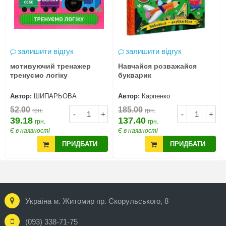
залишити відгук
залишити відгук
мотивуючий тренажер
Навчайся розважайся
тренуємо логіку
букварик
Автор:
ШИПАРЬОВА
Автор:
Карпенко
52.00
185.00
грн.
грн.
-
+
-
+
39.18
137.40
грн.
грн.
Є в наявності
Є в наявності
ПРИДБАТИ
ПРИДБАТИ
Україна м. Житомир пр. Скорульського, 8
(093) 338-71-75