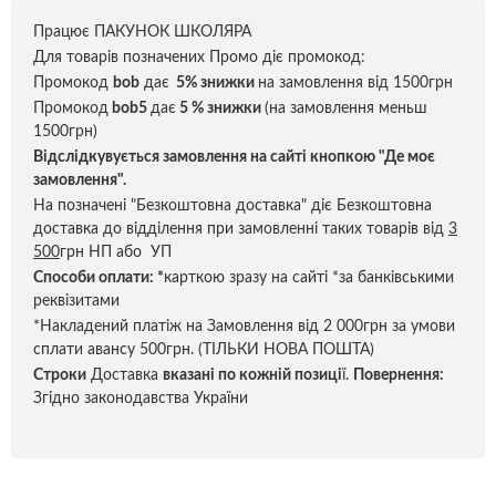
Працює ПАКУНОК ШКОЛЯРА
Для товарів позначених Промо діє промокод:
Промокод
bob
дає
5% знижки
на замовлення від 1500грн
Промокод
bob5
дає
5 % знижки
(на замовлення меньш
1500грн)
Відслідкувується замовлення на сайті кнопкою "Де моє
замовлення".
На позначені "Безкоштовна доставка" діє Безкоштовна
доставка до відділення при замовленні таких товарів від
3
500
грн НП або УП
Способи оплати:
*
карткою зразу на сайті *за банківськими
реквізитами
*Накладений платіж на Замовлення від 2 000грн за умови
сплати авансу 500грн. (ТІЛЬКИ НОВА ПОШТА)
Строки
Доставка
вказані по кожній позиці
ї.
Повернення:
Згідно законодавства України