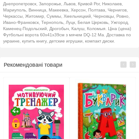
Днепропетровск, Запорожье, Львов, Кривой Рог, Николаев,
Мариуполь, Винница, Макеевка, Херсон, Полтава, Чернигов,
Черкассы, Житомир, Суммы, Хмельницкий, Черновцы, Ровно,
Ивано-Франковск, Тернополь, Луцк, Белая Церковь, Ужгород,
Каменец-Подольский, Дрогобыч, Калуш, Коломыя. Ціна (цена)
Футбольні ворота 60х41х39см з мячем DQ-12 Ма. Доставка по
украине, купить книгу, детские игрушки, компакт диски.
Рекомендовані товари