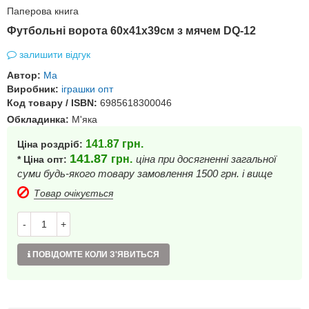
Паперова книга
Футбольні ворота 60х41х39см з мячем DQ-12
залишити відгук
Автор:
Ма
Виробник:
іграшки опт
Код товару / ISBN:
6985618300046
Обкладинка:
М'яка
141.87
грн.
Ціна роздріб:
141.87
грн.
ціна при досягненні загальної
* Ціна опт:
суми будь-якого товару замовлення 1500 грн. і вище
Товар очікується
-
+
ПОВІДОМТЕ КОЛИ З'ЯВИТЬСЯ