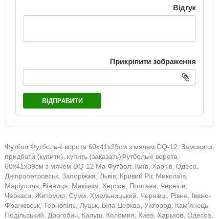
Відгук
Прикріпити зображення
ВІДПРАВИТИ
Футбол Футбольні ворота 60х41х39см з мячем DQ-12. Замовити,
придбати (купити), купить (заказать)Футбольні ворота
60х41х39см з мячем DQ-12 Ма Футбол: Київ, Харків, Одеса,
Дніпропетровськ, Запоріжжя, Львів, Кривий Ріг, Миколаїв,
Маріуполь, Вінниця, Макіївка, Херсон, Полтава, Чернігів,
Черкаси, Житомир, Суми, Хмельницький, Чернівці, Рівне, Івано-
Франківськ, Тернопіль, Луцьк, Біла Церква, Ужгород, Кам'янець-
Подільський, Дрогобич, Калуш, Коломия, Киев, Харьков, Одесса,