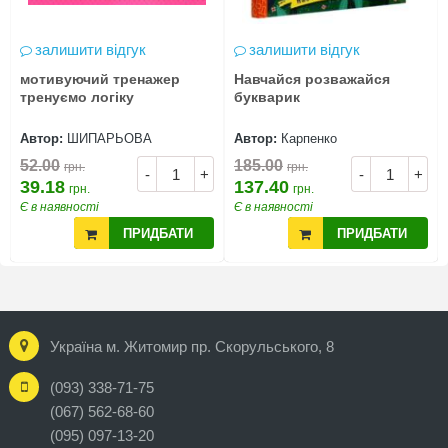
залишити відгук
залишити відгук
мотивуючий тренажер
Навчайся розважайся
тренуємо логіку
букварик
Автор:
ШИПАРЬОВА
Автор:
Карпенко
52.00
185.00
грн.
грн.
-
+
-
+
39.18
137.40
грн.
грн.
Є в наявності
Є в наявності
ПРИДБАТИ
ПРИДБАТИ
Україна м. Житомир пр. Скорульського, 8
(093) 338-71-75
(067) 562-68-60
(095) 097-13-20