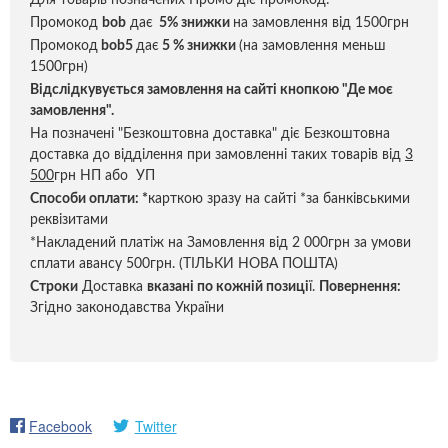
Для товарів позначених Промо діє промокод:
Промокод
bob
дає
5% знижки
на замовлення від 1500грн
Промокод
bob5
дає
5 % знижки
(на замовлення меньш
1500грн)
Відслідкувується замовлення на сайті кнопкою "Де моє
замовлення".
На позначені "Безкоштовна доставка" діє Безкоштовна
доставка до відділення при замовленні таких товарів від
3
500
грн НП або УП
Способи оплати:
*
карткою зразу на сайті *за банківськими
реквізитами
*Накладений платіж на Замовлення від 2 000грн за умови
сплати авансу 500грн. (ТІЛЬКИ НОВА ПОШТА)
Строки
Доставка
вказані по кожній позиці
ї.
Повернення:
Згідно законодавства України
Facebook
Twitter