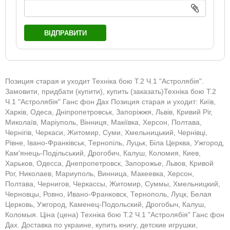
ВІДПРАВИТИ
Позиция старая и уходит Техніка бою Т.2 Ч.1 "Астролябія".
Замовити, придбати (купити), купить (заказать)Техніка бою Т.2
Ч.1 "Астролябія" Ганс фон Дах Позиция старая и уходит: Київ,
Харків, Одеса, Дніпропетровськ, Запоріжжя, Львів, Кривий Ріг,
Миколаїв, Маріуполь, Вінниця, Макіївка, Херсон, Полтава,
Чернігів, Черкаси, Житомир, Суми, Хмельницький, Чернівці,
Рівне, Івано-Франківськ, Тернопіль, Луцьк, Біла Церква, Ужгород,
Кам'янець-Подільський, Дрогобич, Калуш, Коломия, Киев,
Харьков, Одесса, Днепропетровск, Запорожье, Львов, Кривой
Рог, Николаев, Мариуполь, Винница, Макеевка, Херсон,
Полтава, Чернигов, Черкассы, Житомир, Суммы, Хмельницкий,
Черновцы, Ровно, Ивано-Франковск, Тернополь, Луцк, Белая
Церковь, Ужгород, Каменец-Подольский, Дрогобыч, Калуш,
Коломыя. Ціна (цена) Техніка бою Т.2 Ч.1 "Астролябія" Ганс фон
Дах. Доставка по украине, купить книгу, детские игрушки,