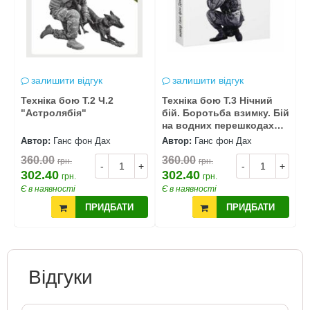
залишити відгук
залишити відгук
Техніка бою Т.2 Ч.2
Техніка бою Т.3 Нічний
Т
"Астролябія"
бій. Боротьба взимку. Бій
"
на водних перешкодах
"Астролябія" 23р
Автор:
Ганс фон Дах
Автор:
Ганс фон Дах
А
360.00
360.00
3
грн.
грн.
+
-
+
-
+
302.40
302.40
2
грн.
грн.
Є в наявності
Є в наявності
Є
ПРИДБАТИ
ПРИДБАТИ
Відгуки