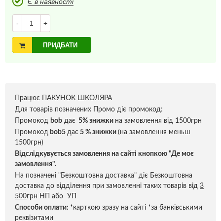
Є в наявності
-
+
ПРИДБАТИ
Працює ПАКУНОК ШКОЛЯРА
Для товарів позначених Промо діє промокод:
Промокод
bob
дає
5% знижки
на замовлення від 1500грн
Промокод
bob5
дає
5 % знижки
(на замовлення меньш
1500грн)
Відслідкувується замовлення на сайті кнопкою "Де моє
замовлення".
На позначені "Безкоштовна доставка" діє Безкоштовна
доставка до відділення при замовленні таких товарів від
3
500
грн НП або УП
Способи оплати:
*
карткою зразу на сайті *за банківськими
реквізитами