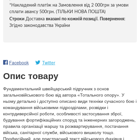
*Накладений платіж на Замовлення від 2 000грн за умови
сплати авансу 500грн. (ТІЛЬКИ НОВА ПОШТА)
Строки
Доставка
вказані по кожній позиці
ї.
Повернення:
Згідно законодавства України
Facebook
Twitter
Опис товару
Фундаментальний швейцарський підручник з основ
загальновійськового бою від автора «Тотального опору». У
ньому детально і доступно описано види техніки сучасного бою і
командування військовими підрозділами, розвідки і
контрдиверсійної роботи, особливості застосування зброї,
будування фортифікаційних споруд та інженерних загороджень,
правила організації маршу та розквартирування, постачання
війська, санітарної служби, військового вишколу тощо.
Професійний, але пристрасний текст військового фахівця і