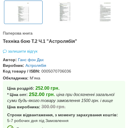
Паперова книга
Техніка бою Т.2 Ч.1 "Астролябія"
залишити відгук
Автор:
Ганс фон Дах
Виробник:
Астролябія
Код товару / ISBN:
0005070706036
Обкладинка:
М'яка
252.00
грн.
Ціна роздріб:
252.00
грн.
ціна при досягненні загальної
* Ціна опт:
суми будь-якого товару замовлення 1500 грн. і вище
300.00
грн.
Ціна виробника:
Строки відвантаження, з моменту зарахування коштів:
5-7 робочих дня під Замовлення