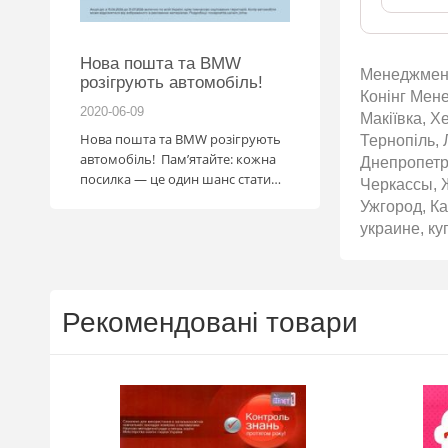
Нова пошта та BMW
Підготовка до НМ
Менеджмент 
розігрують автомобіль!
Конінг Мене
2020-06-09
2020-06-09
Макіївка, Х
Нова пошта та BMW розігрують
Готуйтеся до НМТ 202
Тернопіль, 
автомобіль! Пам’ятайте: кожна
посібниками видавни
Днепропетр
посилка — це один шанс стати
Черкассы, 
власником нового автомобіля.
Ужгород, Ка
Період дії акції: 15.06 - 31.07
украине, ку
Механіка: отримуй одну посилку
Новою поштою і приймай
участь в розіграші авто. Кожна
посилка = 1 шанс на виграш
Рекомендовані товари
Максимальна кількість шансів -
15 Реєстрація в акції за номером
телефону Сторінка
акції: http://novaposhta.ua/win_bmw