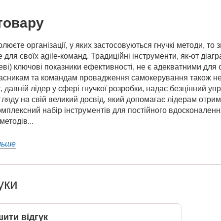
товару
люєте організації, у яких застосовуються гнучкі методи, то
для своїх agile-команд. Традиційні інструменти, як-от діагр
еві) ключові показники ефективності, не є адекватними для
асникам та командам провадження самокерування також недо
г, давній лідер у сфері гнучкої розробки, надає безцінний упр
гляду на свій великий досвід, який допомагає лідерам отриму
мплексний набір інструментів для постійного вдосконаленн
методів...
льше
уки
ити відгук