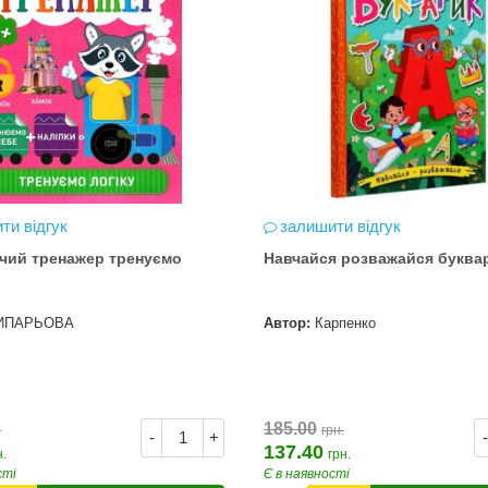
ти відгук
залишити відгук
чий тренажер тренуємо
Навчайся розважайся буква
ИПАРЬОВА
Автор:
Карпенко
185.00
.
грн.
-
+
-
137.40
н.
грн.
сті
Є в наявності