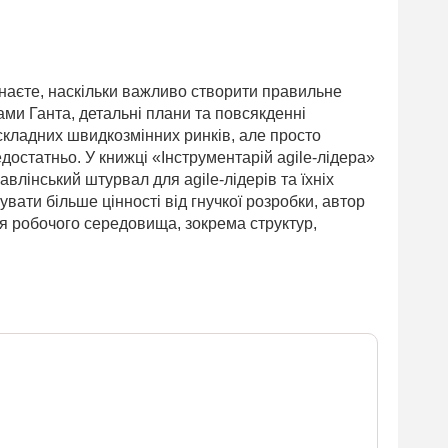
 знаєте, наскільки важливо створити правильне
ами Ганта, детальні плани та повсякденні
 складних швидкозмінних ринків, але просто
статньо. У книжці «Інструментарій agile-лідера»
авлінський штурвал для agile-лідерів та їхніх
вати більше цінності від гнучкої розробки, автор
я робочого середовища, зокрема структур,