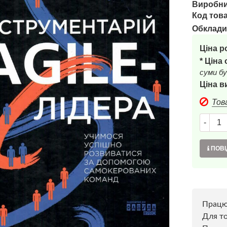
Виробни
Код това
Обклади
Ціна р
* Ціна
суми бу
Ціна в
Тов
-
ПОВІ
Прац
Для то