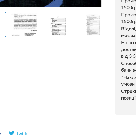
Пром
1500г
Промо
1500гр
Відслі
моє за
На поз
достав
від
3 
Спосо
банків
*Накла
умови
Строк
позиці
k
Twitter