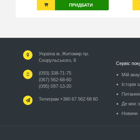
ПРИДБАТИ
Україна м. Житомир пр.
Скорульського, 8
Сервіс пок
(093) 338-71-75
Мій ака
(067) 562-68-60
Історія 
(095) 097-13-20
Питання-
Телеграм +380 67 562 68 60
Де моє 
Новини