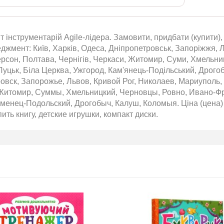
Т 2026
інструментарій Аgile-лідера. Замовити, придбати (купити), 
джмент: Київ, Харків, Одеса, Дніпропетровськ, Запоріжжя, Ль
2026-06-18
ерсон, Полтава, Чернігів, Черкаси, Житомир, Суми, Хмельниц
6 за
Луцьк, Біла Церква, Ужгород, Кам'янець-Подільський, Дрого
цтва Ранок
овск, Запорожье, Львов, Кривой Рог, Николаев, Мариуполь,
Житомир, Суммы, Хмельницкий, Черновцы, Ровно, Ивано-Фра
менец-Подольский, Дрогобыч, Калуш, Коломыя. Ціна (цена) і
пить книгу, детские игрушки, компакт диски.