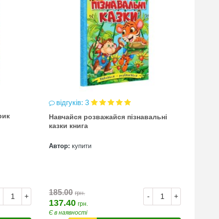
відгуків: 3
відг
рик
Навчайся розважайся пізнавальні
чинка
казки книга
(точи
Автор:
купити
Автор
7.00
185.00
грн.
+
-
+
137.40
грн.
Є в наявності
Є в на