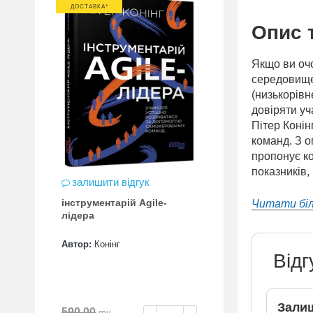
ДОСТАВКА*
Опис 
Якщо ви очо
середовище 
(низькорівн
довіряти уч
Пітер Конін
команд. З о
пропонує ко
показників, 
залишити відгук
інструментарій Аgile-
Читати бі
лідера
Автор:
Конінг
Відг
Залиш
590.00