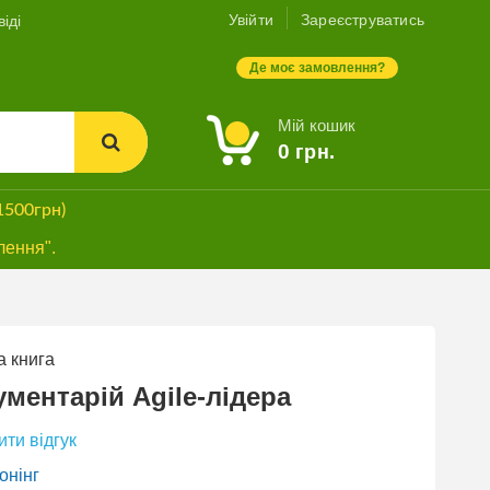
Увійти
Зареєструватись
іді
Де моє замовлення?
Мій кошик
0
грн.
1500грн)
лення".
 книга
БЕЗКОШТОВНА
ДОСТАВКА*
ументарій Аgile-лідера
ти відгук
онінг