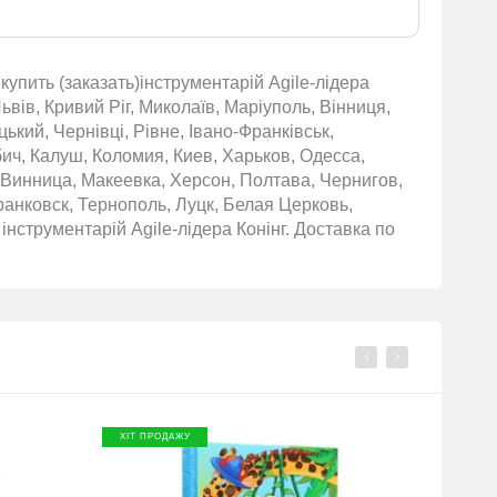
купить (заказать)інструментарій Аgile-лідера
вів, Кривий Ріг, Миколаїв, Маріуполь, Вінниця,
ький, Чернівці, Рівне, Івано-Франківськ,
бич, Калуш, Коломия, Киев, Харьков, Одесса,
 Винница, Макеевка, Херсон, Полтава, Чернигов,
нковск, Тернополь, Луцк, Белая Церковь,
нструментарій Аgile-лідера Конінг. Доставка по
ХІТ ПРОДАЖУ
ХІТ П