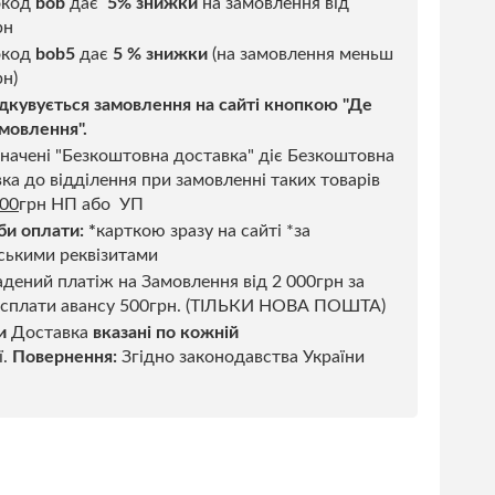
окод
bob
дає
5% знижки
на замовлення від
рн
код
bob5
дає
5 % знижки
(на замовлення меньш
н)
дкувується замовлення на сайті кнопкою "Де
мовлення".
начені "Безкоштовна доставка" діє Безкоштовна
ка до відділення при замовленні таких товарів
500
грн НП або УП
би оплати:
*
карткою зразу на сайті *за
ськими реквізитами
дений платіж на Замовлення від 2 000грн за
 сплати авансу 500грн. (ТІЛЬКИ НОВА ПОШТА)
и
Доставка
вказані по кожній
ї.
Повернення:
Згідно законодавства України