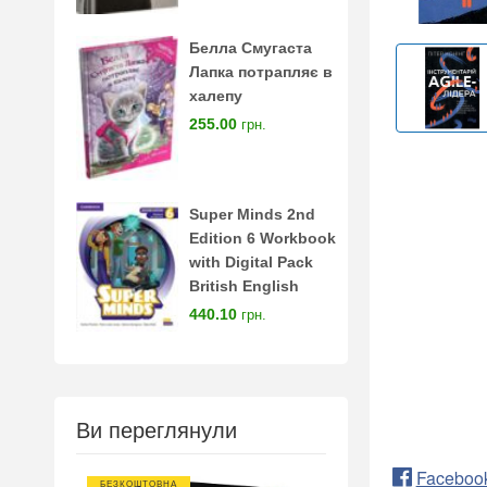
Белла Смугаста
Лапка потрапляє в
халепу
255.00
грн.
Super Minds 2nd
Edition 6 Workbook
with Digital Pack
British English
440.10
грн.
Ви переглянули
Faceboo
БЕЗКОШТОВНА