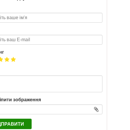
нг
іпити зображення
ДПРАВИТИ