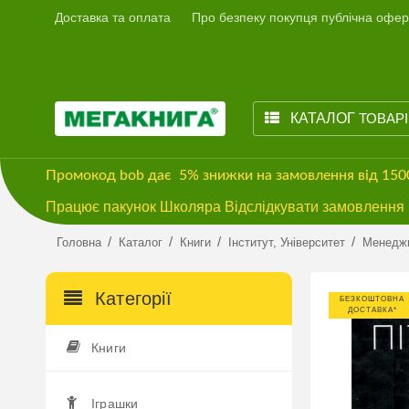
Доставка та оплата
Про безпеку покупця публічна офер
КАТАЛОГ
ТОВАР
Промокод
bob
дає
5% знижки
на замовлення від 15
Працює пакунок Школяра Відслідкувати замовлення м
/
/
/
/
Головна
Каталог
Книги
Інститут, Університет
Менедж
Категорії
БЕЗКОШТОВНА
ДОСТАВКА*
Книги
Іграшки