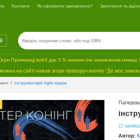
та
Контакти
Як оформити замовлення?
Запитання та відпов
ІВ
00грн
Промокод
bob5
дає
5 % знижки
(на замовлення меньш 
ожна на сайті нажав згори праворуч кнопку "Де моє замов
Previous
Next
/
мент
інструментарій Аgile-лідера
Паперова
БЕЗКОШТОВНА
ДОСТАВКА*
інстр
залиши
Автор:
К