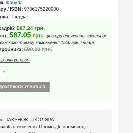
к:
Фабула
ру / ISBN:
9786175220900
нка:
Тверда
587.34
грн.
оздріб:
587.05
грн.
 опт:
ціна при досягненні загальної
дь-якого товару замовлення 1500 грн. і вище
590.00
грн.
иробника:
ар очікується
+
ДОМТЕ КОЛИ З'ЯВИТЬСЯ
ює ПАКУНОК ШКОЛЯРА
варів позначених Промо діє промокод: