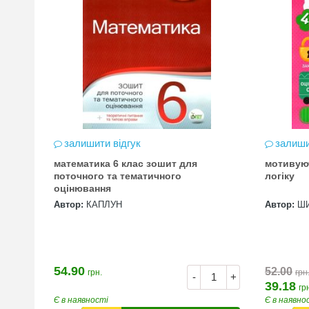
залишити відгук
залиши
математика 6 клас зошит для
мотивую
цена
поточного та тематичного
логіку
оцінювання
Автор:
КАПЛУН
Автор:
Ш
54.90
52.00
грн.
грн
+
-
+
39.18
гр
Є в наявності
Є в наявно