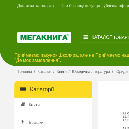
Доставка та оплата
Про безпеку покупця публічна офер
КАТАЛОГ
ТОВАР
Приймаємо пакунок Школяра, але не Приймаємо наці
"Де моє замовлення".
/
/
/
/
Головна
Каталог
Книги
Юридична література
Юридич
Категорії
Книги
Іграшки