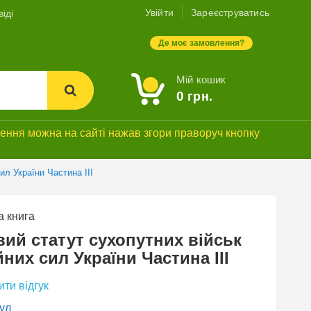
Увійти
Зареєструватись
іді
Де моє замовлення?
Мій кошик
0
грн.
ння можна на сайті нажав згори праворуч кнопку
ил України Частина ІІІ
 книга
ий статут сухопутних військ
них сил України Частина ІІІ
ти відгук
ул