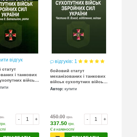
ити відгук
залиш
відгуків: 1
 статут
тимчасо
бойовий статут
ованих і танкових
статут 
механізованих і танкових
сухопутних військ
військ 
військ сухопутних військ
тина 2 Батальйон,
ЗСУ час
ЗСУ частина 3 взвод
упити
Автор:
к
Автор:
купити
відділення екіп
450.00
140.00
рн.
грн.
г
-
+
-
+
337.50
105.00
грн.
грн.
ості
Є в наявності
Є в наявн