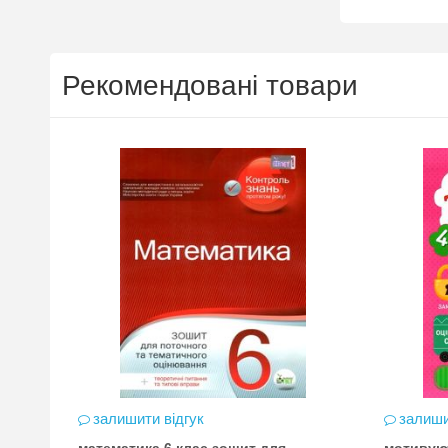
Рекомендовані товари
залишити відгук
залиши
математика 6 клас зошит для
мотивую