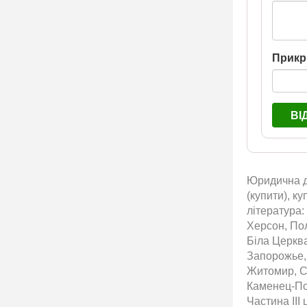
Прикр
ВІ
Юридична до
(купити), к
література:
Херсон, Пол
Біла Церква
Запорожье,
Житомир, С
Каменец-Под
Частина ІІІ