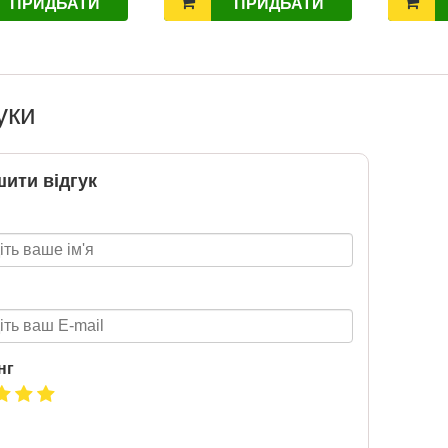
ПРИДБАТИ
ПРИДБАТИ
2020-06-09
6 за
Нова пошта та BMW розігрують
цтва Ранок
автомобіль! Пам’ятайте: кожна
посилка — це один шанс стати
власником нового автомобіля.
уки
Період дії акції: 15.06 - 31.07
Механіка: отримуй одну посилку
Новою поштою і приймай
ити відгук
участь в розіграші авто. Кожна
посилка = 1 шанс на виграш
Максимальна кількість шансів -
15 Реєстрація в акції за номером
телефону Сторінка
акції: http://novaposhta.ua/win_bmw
нг