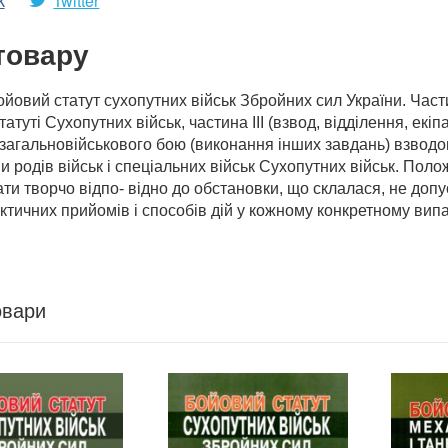
k
Twitter
товару
йовий статут сухопутних військ Збройних сил України. Частина
атуті Сухопутних військ, частина ІІІ (взвод, відділення, ек
загальновійськового бою (виконання інших завдань) взводом 
и родів військ і спеціальних військ Сухопутних військ. Полож
ти творчо відпо- відно до обстановки, що склалася, не до
ктичних прийомів і способів дій у кожному конкретному випа
овари