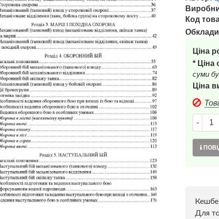
Виробни
Код това
Обклади
Ціна р
* Ціна
суми бу
Ціна в
Тов
-
ПОВІ
Кешбе
Для то