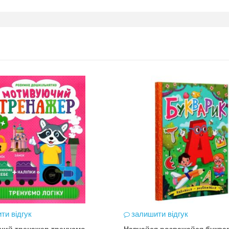
ти відгук
залишити відгук
чий тренажер тренуємо
Навчайся розважайся буква