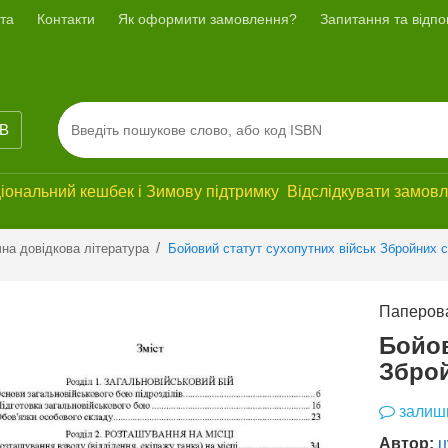
та
Контакти
Як оформити замовлення?
Запитання та відпов
ІВ
ональний кешбек і Зимову підтримку Відслідкувати замовле
Previous
Next
/
на довідкова література
Бойовий статут сухопутних військ Збройних с
Паперова
Бойов
Зброй
залиши
Автор:
ц