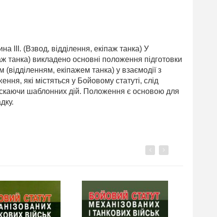
 ІІІ. (Взвод, відділення, екіпаж танка) У
іпаж танка) викладено основні положення підготовки
(відділенням, екіпажем танка) у взаємодії з
ення, які містяться у Бойовому статуті, слід
пускаючи шаблонних дій. Положення є основою для
дку.
Previous
Next