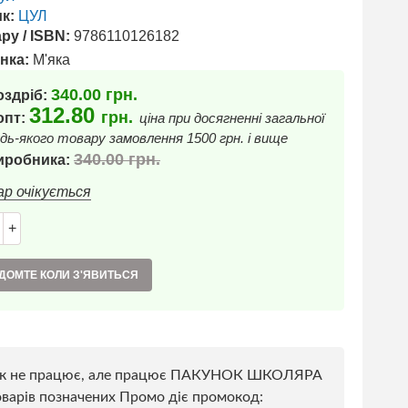
к:
ЦУЛ
ру / ISBN:
9786110126182
нка:
М'яка
340.00
грн.
оздріб:
312.80
грн.
 опт:
ціна при досягненні загальної
дь-якого товару замовлення 1500 грн. і вище
340.00
грн.
иробника:
ар очікується
+
ДОМТЕ КОЛИ З'ЯВИТЬСЯ
к не працює, але працює ПАКУНОК ШКОЛЯРА
варів позначених Промо діє промокод: