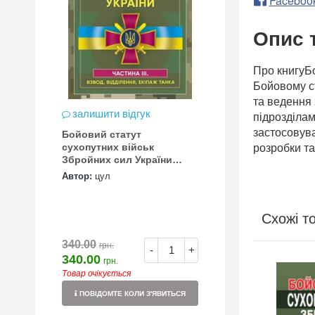
Faceboo
Опис 
Про книгуБо
Бойовому ст
та ведення 
залишити відгук
підрозділам
застосовува
Бойовий статут
сухопутних військ
розробки та
Збройних сил України
Частина ІІІ
Автор:
цул
Схожі т
340.00
грн.
-
+
340.00
грн.
ХІТ ПРОДАЖУ
Товар очікується
ПОВІДОМТЕ КОЛИ З'ЯВИТЬСЯ