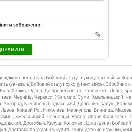
іпити зображення
ДПРАВИТИ
відкова література Бойовий статут сухопутних військ Зброй
упить (заказать)Бойовий статут сухопутних військ Збройних 
 Київ, Харків, Одеса, Дніпропетровськ, Запоріжжя, Львів, Кри
тава, Чернігів, Черкаси, Житомир, Суми, Хмельницький, Черн
, Ужгород, Кам'янець-Подільський, Дрогобич, Калуш, Колом
 Львов, Кривой Рог, Николаев, Мариуполь, Винница, Макеев
уммы, Хмельницкий, Черновцы, Ровно, Ивано-Франковск, Те
ольский, Дрогобыч, Калуш, Коломыя. Ціна (цена) Бойовий с
 цул. Доставка по украине, купить книгу, детские игрушки, ком