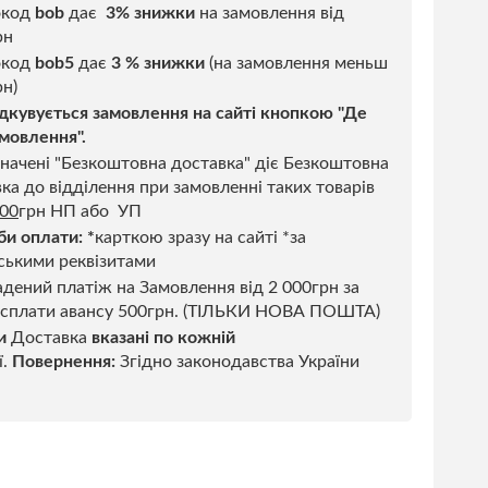
окод
bob
дає
3% знижки
на замовлення від
рн
код
bob5
дає
3 % знижки
(на замовлення меньш
н)
дкувується замовлення на сайті кнопкою "Де
мовлення".
начені "Безкоштовна доставка" діє Безкоштовна
ка до відділення при замовленні таких товарів
500
грн НП або УП
би оплати:
*
карткою зразу на сайті *за
ськими реквізитами
дений платіж на Замовлення від 2 000грн за
 сплати авансу 500грн. (ТІЛЬКИ НОВА ПОШТА)
и
Доставка
вказані по кожній
ї.
Повернення:
Згідно законодавства України