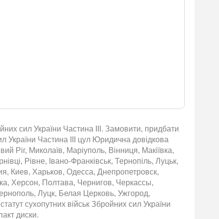
них сил України Частина ІІІ. Замовити, придбати
сил України Частина ІІІ цул Юридична довідкова
вий Ріг, Миколаїв, Маріуполь, Вінниця, Макіївка,
івці, Рівне, Івано-Франківськ, Тернопіль, Луцьк,
ия, Киев, Харьков, Одесса, Днепропетровск,
ка, Херсон, Полтава, Чернигов, Черкассы,
рнополь, Луцк, Белая Церковь, Ужгород,
татут сухопутних військ Збройних сил України
пакт диски.