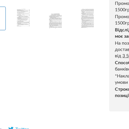
Пром
1500г
Промо
1500гр
Відслі
моє за
На поз
достав
від
3 
Спосо
банків
*Накла
умови
Строк
позиці