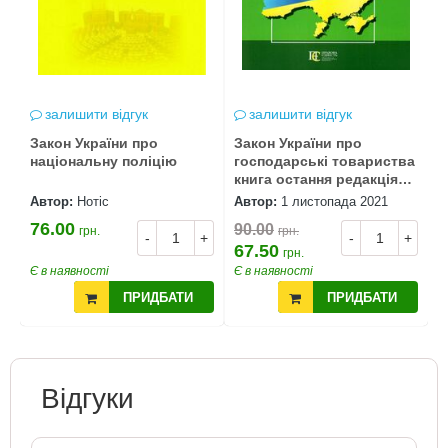
залишити відгук
залишити відгук
Закон України про
Закон України про
національну поліцію
господарські товариства
книга остання редакція
книжка
Автор:
Нотіс
Автор:
1 листопада 2021
76.00
90.00
грн.
грн.
-
+
-
+
67.50
грн.
Є в наявності
Є в наявності
ПРИДБАТИ
ПРИДБАТИ
Відгуки