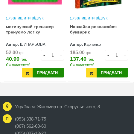
залишити відгук
залишити відгук
мотивуючий тренажер
Навчайся розважайся
тренуємо логіку
букварик
Автор:
ШИПАРЬОВА
Автор:
Карпенко
52.00
185.00
грн.
грн.
-
+
-
+
40.90
137.40
грн.
грн.
Є в наявності
Є в наявності
ПРИДБАТИ
ПРИДБАТИ
Україна м. Житомир пр. Скорульського, 8
(093) 338-71-75
(067) 562-68-60
(095) 097-13-20