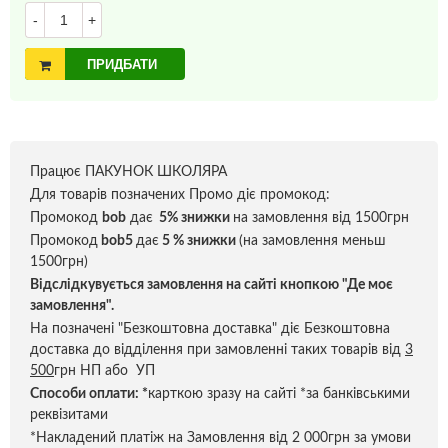
-
+
ПРИДБАТИ
Працює ПАКУНОК ШКОЛЯРА
Для товарів позначених Промо діє промокод:
Промокод
bob
дає
5% знижки
на замовлення від 1500грн
Промокод
bob5
дає
5 % знижки
(на замовлення меньш
1500грн)
Відслідкувується замовлення на сайті кнопкою "Де моє
замовлення".
На позначені "Безкоштовна доставка" діє Безкоштовна
доставка до відділення при замовленні таких товарів від
3
500
грн НП або УП
Способи оплати:
*
карткою зразу на сайті *за банківськими
реквізитами
*Накладений платіж на Замовлення від 2 000грн за умови