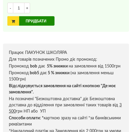
-
+
ПРИДБАТИ
Працює ПАКУНОК ШКОЛЯРА
Для товарів позначених Промо діє промокод:
Промокод
bob
дає
5% знижки
на замовлення від 1500грн
Промокод
bob5
дає
5 % знижки
(на замовлення меньш
1500грн)
Відслідкувується замовлення на сайті кнопкою "Де моє
замовлення".
На позначені "Безкоштовна доставка" діє Безкоштовна
доставка до відділення при замовленні таких товарів від
3
500
грн НП або УП
Способи оплати:
*
карткою зразу на сайті *за банківськими
реквізитами
*Накладений платіж на Замовлення від 2 000грн за умови