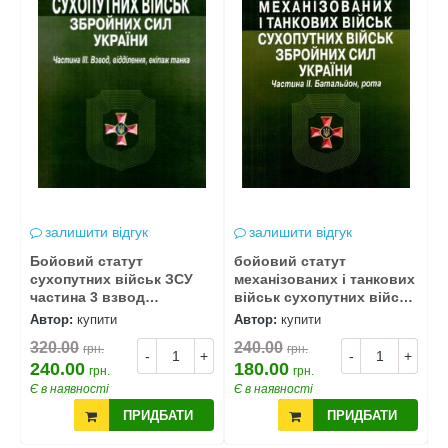
залишити відгук
залишити відгук
Бойовий статут
бойовий статут
б
сухопутних військ ЗСУ
механізованих і танкових
м
й
частина 3 взвод
військ сухопутних військ
в
відділення екіпаж 2026рік
ЗСУ частина 2
Автор:
купити
Автор:
купити
З
А
Батальйон, рота
в
320.00
240.00
грн.
грн.
4
+
-
+
-
+
240.00
180.00
грн.
грн.
3
Є в наявності
Є в наявності
Є
ПРИДБАТИ
ПРИДБАТИ