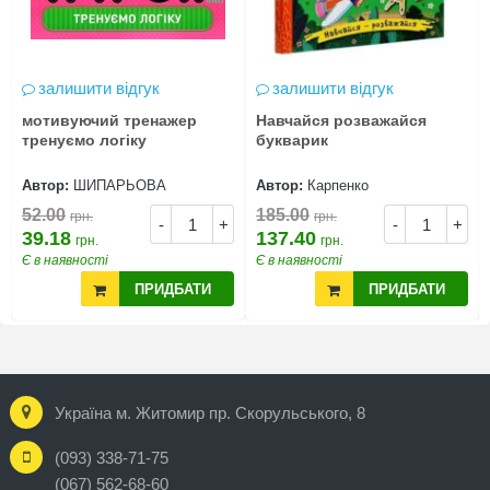
залишити відгук
залишити відгук
мотивуючий тренажер
Навчайся розважайся
тренуємо логіку
букварик
Автор:
ШИПАРЬОВА
Автор:
Карпенко
52.00
185.00
грн.
грн.
-
+
-
+
39.18
137.40
грн.
грн.
Є в наявності
Є в наявності
ПРИДБАТИ
ПРИДБАТИ
Україна м. Житомир пр. Скорульського, 8
(093) 338-71-75
(067) 562-68-60