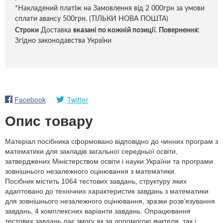
*Накладений платіж на Замовлення від 2 000грн за умови
сплати авансу 500грн. (ТІЛЬКИ НОВА ПОШТА)
Строки
Доставка
вказані по кожній позиці
ї.
Повернення:
Згідно законодавства України
Facebook
Twitter
Опис товару
Матеріал посібника сформовано відповідно до чинних програм з
математики для закладів загальної середньої освіти,
затверджених Міністерством освіти і науки України та програми
зовнішнього незалежного оцінювання з математики.
Посібник містить 1064 тестових завдань, структуру яких
адаптовано до технічних характеристик завдань з математики
для зовнішнього незалежного оцінювання, зразки розв’язування
завдань, 4 комплексних варіанти завдань. Опрацювання
тестових завдань дає змогу як за допомогою вчителя, так і