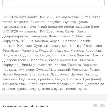
ЗНО 2026 математика НМТ 2026 зно математичний тренажер
тестові завдання. Замовити, придбати (купити), купить
(заказать)зно математичний тренажер тестові завдання Істер
ЗНО 2026 математика НМТ 2026: Київ, Харків, Одеса,
Дніпропетровськ, Запоріжжя, Львів, Кривий Ріг, Миколаїв,
Маріуполь, Вінниця, Макіївка, Херсон, Полтава, Чернігів,
Черкаси, Житомир, Суми, Хмельницький, Чернівці, Рівне, Івано-
Франківськ, Тернопіль, Луцьк, Біла Церква, Ужгород, Кам'янець-
Подільський, Дрогобич, Калуш, Коломия, Киев, Харьков, Одесса,
Днепропетровск, Запорожье, Львов, Кривой Рог, Николаев,
Мариуполь, Винница, Макеевка, Херсон, Полтава, Чернигов,
Черкассы, Житомир, Суммы, Хмельницкий, Черновцы, Ровно,
Ивано-Франковск, Тернополь, Луцк, Белая Церковь, Ужгород,
Каменец-Подольский, Дрогобыч, Калуш, Коломыя. Ціна (цена)
зно математичний тренажер тестові завдання Істер. Доставка по
украине, купить книгу, детские игрушки, компакт диски.