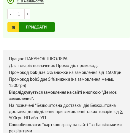
Є в наявності
-
+
ПРИДБАТИ
Працює ПАКУНОК ШКОЛЯРА
Для товарів позначених Промо діє промокод:
Промокод
bob
дає
5% знижки
на замовлення від 1500грн
Промокод
bob5
дає
5 % знижки
(на замовлення меньш
1500грн)
Відслідкувується замовлення на сайті кнопкою "Де моє
замовлення".
На позначені "Безкоштовна доставка" діє Безкоштовна
доставка до відділення при замовленні таких товарів від
3
500
грн НП або УП
Способи оплати:
*
карткою зразу на сайті *за банківськими
реквізитами