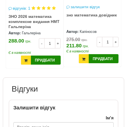
залишити відгук
відгуків: 1
зно математика довідник
з
ЗНО 2026 математика
т
комплексне видання НМТ
з
Гальперіна
Автор:
Капіносов
А
Автор:
Гальперіна
275.00
2
288.00
грн.
грн.
-
+
+
-
+
211.80
1
грн.
Є в наявності
Є
Є в наявності
ПРИДБАТИ
ПРИДБАТИ
Відгуки
Залишити відгук
Ім'я