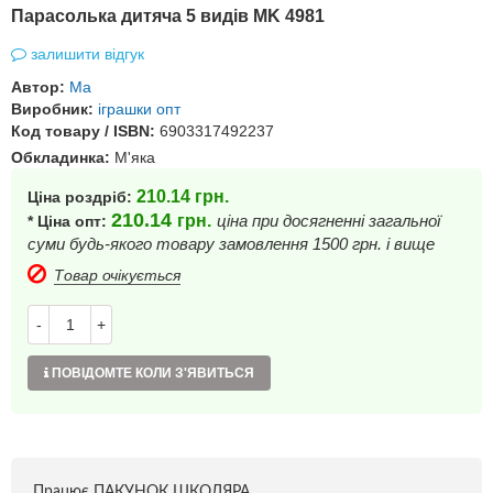
Парасолька дитяча 5 видів MK 4981
залишити відгук
Автор:
Ма
Виробник:
іграшки опт
Код товару / ISBN:
6903317492237
Обкладинка:
М'яка
210.14
грн.
Ціна роздріб:
210.14
грн.
ціна при досягненні загальної
* Ціна опт:
суми будь-якого товару замовлення 1500 грн. і вище
Товар очікується
-
+
ПОВІДОМТЕ КОЛИ З'ЯВИТЬСЯ
Працює ПАКУНОК ШКОЛЯРА