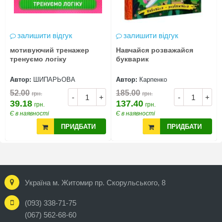
залишити відгук
залишити відгук
мотивуючий тренажер
Навчайся розважайся
тренуємо логіку
букварик
Автор:
ШИПАРЬОВА
Автор:
Карпенко
52.00
185.00
грн.
грн.
-
+
-
+
39.18
137.40
грн.
грн.
Є в наявності
Є в наявності
ПРИДБАТИ
ПРИДБАТИ
Україна м. Житомир пр. Скорульського, 8
(093) 338-71-75
(067) 562-68-60