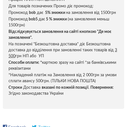
Для товарів позначених Промо діє промокод:
Промокод
bob
дає
5% знижки
на замовлення від 1500грн
Промокод
bob5
дає
5 % знижки
(на замовлення меньш
1500грн)
Відслідкувується замовлення на сайті кнопкою "Де моє
замовлення".
На позначені "Безкоштовна доставка" діє Безкоштовна
доставка до відділення при замовленні таких товарів від
3
500
грн НП або УП
Способи оплати:
*
карткою зразу на сайті *за банківськими
реквізитами
*Накладений платіж на Замовлення від 2 000грн за умови
сплати авансу 500грн. (ТІЛЬКИ НОВА ПОШТА)
Строки
Доставка
вказані по кожній позиці
ї.
Повернення:
Згідно законодавства України
Facebook
Twitter