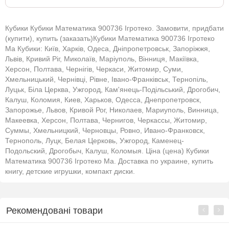
Кубики Кубики Математика 900736 Ігротеко. Замовити, придбати
(купити), купить (заказать)Кубики Математика 900736 Ігротеко
Ма Кубики: Київ, Харків, Одеса, Дніпропетровськ, Запоріжжя,
Львів, Кривий Ріг, Миколаїв, Маріуполь, Вінниця, Макіївка,
Херсон, Полтава, Чернігів, Черкаси, Житомир, Суми,
Хмельницький, Чернівці, Рівне, Івано-Франківськ, Тернопіль,
Луцьк, Біла Церква, Ужгород, Кам'янець-Подільський, Дрогобич,
Калуш, Коломия, Киев, Харьков, Одесса, Днепропетровск,
Запорожье, Львов, Кривой Рог, Николаев, Мариуполь, Винница,
Макеевка, Херсон, Полтава, Чернигов, Черкассы, Житомир,
Суммы, Хмельницкий, Черновцы, Ровно, Ивано-Франковск,
Тернополь, Луцк, Белая Церковь, Ужгород, Каменец-
Подольский, Дрогобыч, Калуш, Коломыя. Ціна (цена) Кубики
Математика 900736 Ігротеко Ма. Доставка по украине, купить
книгу, детские игрушки, компакт диски.
Рекомендовані товари