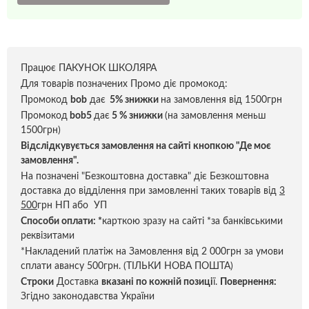
Працює ПАКУНОК ШКОЛЯРА
Для товарів позначених Промо діє промокод:
Промокод
bob
дає
5% знижки
на замовлення від 1500грн
Промокод
bob5
дає
5 % знижки
(на замовлення меньш
1500грн)
Відслідкувується замовлення на сайті кнопкою "Де моє
замовлення".
На позначені "Безкоштовна доставка" діє Безкоштовна
доставка до відділення при замовленні таких товарів від
3
500
грн НП або УП
Способи оплати:
*
карткою зразу на сайті *за банківськими
реквізитами
*Накладений платіж на Замовлення від 2 000грн за умови
сплати авансу 500грн. (ТІЛЬКИ НОВА ПОШТА)
Строки
Доставка
вказані по кожній позиці
ї.
Повернення:
Згідно законодавства України