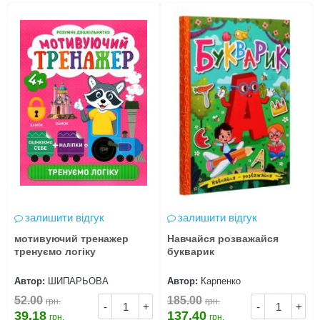
залишити відгук
залишити відгук
мотивуючий тренажер
Навчайся розважайся
тренуємо логіку
букварик
Автор:
ШИПАРЬОВА
Автор:
Карпенко
52.00
185.00
грн.
грн.
-
+
-
+
39.18
137.40
грн.
грн.