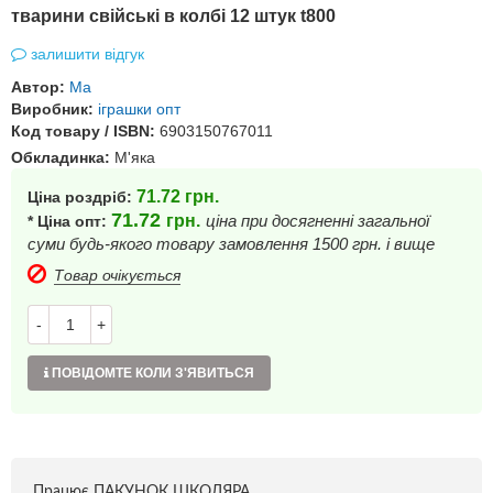
тварини свійські в колбі 12 штук t800
залишити відгук
Автор:
Ма
Виробник:
іграшки опт
Код товару / ISBN:
6903150767011
Обкладинка:
М'яка
71.72
грн.
Ціна роздріб:
71.72
грн.
ціна при досягненні загальної
* Ціна опт:
суми будь-якого товару замовлення 1500 грн. і вище
Товар очікується
-
+
ПОВІДОМТЕ КОЛИ З'ЯВИТЬСЯ
Працює ПАКУНОК ШКОЛЯРА