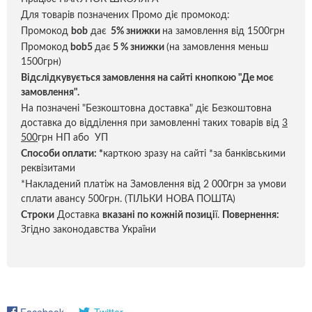
Для товарів позначених Промо діє промокод:
Промокод
bob
дає
5% знижки
на замовлення від 1500грн
Промокод
bob5
дає
5 % знижки
(на замовлення меньш
1500грн)
Відслідкувується замовлення на сайті кнопкою "Де моє
замовлення".
На позначені "Безкоштовна доставка" діє Безкоштовна
доставка до відділення при замовленні таких товарів від
3
500
грн НП або УП
Способи оплати:
*
карткою зразу на сайті *за банківськими
реквізитами
*Накладений платіж на Замовлення від 2 000грн за умови
сплати авансу 500грн. (ТІЛЬКИ НОВА ПОШТА)
Строки
Доставка
вказані по кожній позиці
ї.
Повернення:
Згідно законодавства України
Facebook
Twitter