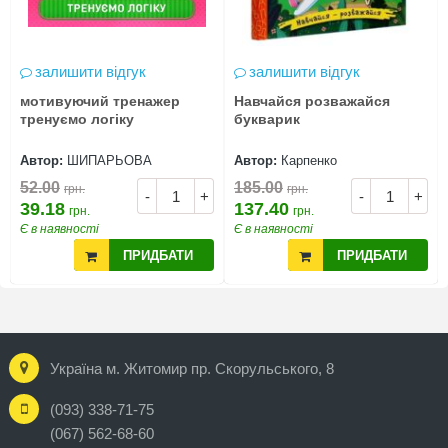
залишити відгук
залишити відгук
мотивуючий тренажер
Навчайся розважайся
тренуємо логіку
букварик
Автор:
ШИПАРЬОВА
Автор:
Карпенко
52.00
185.00
грн.
грн.
-
+
-
+
39.18
137.40
грн.
грн.
Є в наявності
Є в наявності
ПРИДБАТИ
ПРИДБАТИ
Україна м. Житомир пр. Скорульського, 8
(093) 338-71-75
(067) 562-68-60