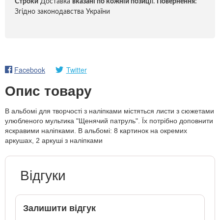
Строки
Доставка
вказані по кожній позиці
ї.
Повернення:
Згідно законодавства України
Facebook
Twitter
Опис товару
В альбомі для творчості з наліпками містяться листи з сюжетами
улюбленого мультика "Щенячий патруль". Їх потрібно доповнити
яскравими наліпками. В альбомі: 8 картинок на окремих
аркушах, 2 аркуші з наліпками
Відгуки
Залишити відгук