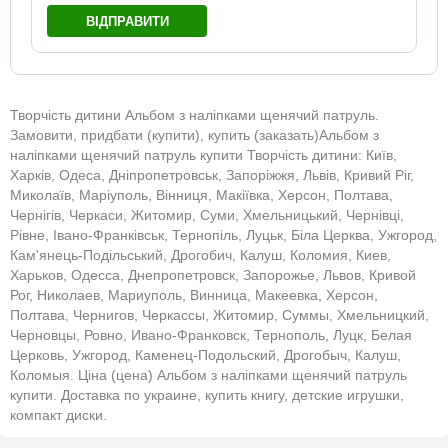
ВІДПРАВИТИ
Творчість дитини Альбом з наліпками щенячий патруль.
Замовити, придбати (купити), купить (заказать)Альбом з
наліпками щенячий патруль купити Творчість дитини: Київ,
Харків, Одеса, Дніпропетровськ, Запоріжжя, Львів, Кривий Ріг,
Миколаїв, Маріуполь, Вінниця, Макіївка, Херсон, Полтава,
Чернігів, Черкаси, Житомир, Суми, Хмельницький, Чернівці,
Рівне, Івано-Франківськ, Тернопіль, Луцьк, Біла Церква, Ужгород,
Кам'янець-Подільський, Дрогобич, Калуш, Коломия, Киев,
Харьков, Одесса, Днепропетровск, Запорожье, Львов, Кривой
Рог, Николаев, Мариуполь, Винница, Макеевка, Херсон,
Полтава, Чернигов, Черкассы, Житомир, Суммы, Хмельницкий,
Черновцы, Ровно, Ивано-Франковск, Тернополь, Луцк, Белая
Церковь, Ужгород, Каменец-Подольский, Дрогобыч, Калуш,
Коломыя. Ціна (цена) Альбом з наліпками щенячий патруль
купити. Доставка по украине, купить книгу, детские игрушки,
компакт диски.