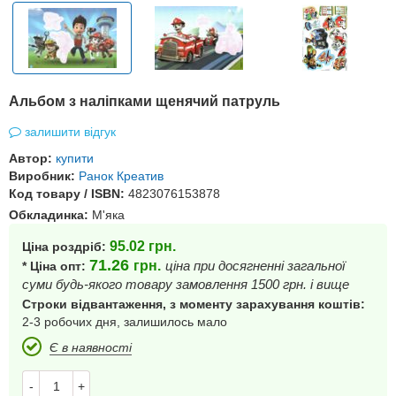
Альбом з наліпками щенячий патруль
залишити відгук
Автор:
купити
Виробник:
Ранок Креатив
Код товару / ISBN:
4823076153878
Обкладинка:
М'яка
95.02
грн.
Ціна роздріб:
71.26
грн.
ціна при досягненні загальної
* Ціна опт:
суми будь-якого товару замовлення 1500 грн. і вище
Строки відвантаження, з моменту зарахування коштів:
2-3 робочих дня, залишилось мало
Є в наявності
-
+