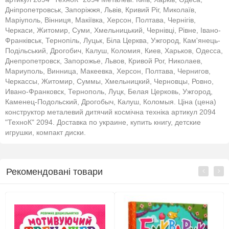
Дніпропетровськ, Запоріжжя, Львів, Кривий Ріг, Миколаїв,
Маріуполь, Вінниця, Макіївка, Херсон, Полтава, Чернігів,
Черкаси, Житомир, Суми, Хмельницький, Чернівці, Рівне, Івано-
Франківськ, Тернопіль, Луцьк, Біла Церква, Ужгород, Кам'янець-
Подільський, Дрогобич, Калуш, Коломия, Киев, Харьков, Одесса,
Днепропетровск, Запорожье, Львов, Кривой Рог, Николаев,
Мариуполь, Винница, Макеевка, Херсон, Полтава, Чернигов,
Черкассы, Житомир, Суммы, Хмельницкий, Черновцы, Ровно,
Ивано-Франковск, Тернополь, Луцк, Белая Церковь, Ужгород,
Каменец-Подольский, Дрогобыч, Калуш, Коломыя. Ціна (цена)
конструктор металевий дитячий космічна техніка артикул 2094
"ТехноК" 2094. Доставка по украине, купить книгу, детские
игрушки, компакт диски.
Рекомендовані товари