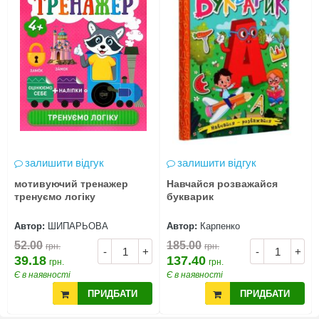
залишити відгук
залишити відгук
мотивуючий тренажер
Навчайся розважайся
тренуємо логіку
букварик
Автор:
ШИПАРЬОВА
Автор:
Карпенко
52.00
185.00
грн.
грн.
-
+
-
+
39.18
137.40
грн.
грн.
Є в наявності
Є в наявності
ПРИДБАТИ
ПРИДБАТИ