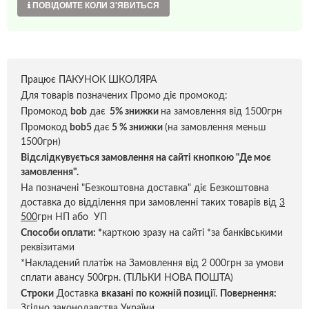
ПОВІДОМТЕ КОЛИ З'ЯВИТЬСЯ
Працює ПАКУНОК ШКОЛЯРА
Для товарів позначених Промо діє промокод:
Промокод
bob
дає
5% знижки
на замовлення від 1500грн
Промокод
bob5
дає
5 % знижки
(на замовлення меньш
1500грн)
Відслідкувується замовлення на сайті кнопкою "Де моє
замовлення".
На позначені "Безкоштовна доставка" діє Безкоштовна
доставка до відділення при замовленні таких товарів від
3
500
грн НП або УП
Способи оплати:
*
карткою зразу на сайті *за банківськими
реквізитами
*Накладений платіж на Замовлення від 2 000грн за умови
сплати авансу 500грн. (ТІЛЬКИ НОВА ПОШТА)
Строки
Доставка
вказані по кожній позиці
ї.
Повернення:
Згідно законодавства України