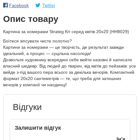
Facebook
Twitter
Опис товару
Картина за номерами Strateg Кіт серед квітів 20х20 (HH8029)
Боїтеся зіпсувати чисте полотно?
Картини за номерами — це творчість, де результат завжди
ідеальний, а процес — суцільна насолода!
Дозвольте художнику всередині себе вийти назовні й написати
власний шедевр. Від людей до тварин, від квітів до пейзажів: усе
вийде з-під вашого пера всього за декілька вечорів. Компактний
формат 20х20 сантиметрів — те, що треба для затишних
вечорів у компанії чи наодинці!
Відгуки
Залишити відгук
Ім'я