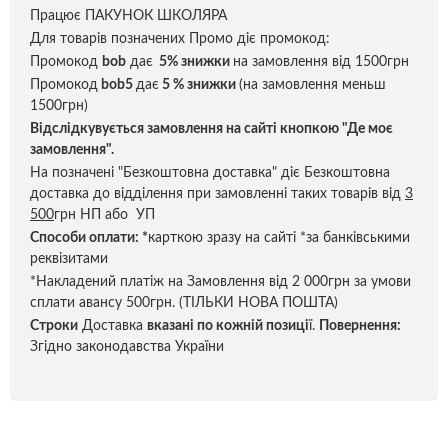
Працює ПАКУНОК ШКОЛЯРА
Для товарів позначених Промо діє промокод:
Промокод
bob
дає
5% знижки
на замовлення від 1500грн
Промокод
bob5
дає
5 % знижки
(на замовлення меньш
1500грн)
Відслідкувується замовлення на сайті кнопкою "Де моє
замовлення".
На позначені "Безкоштовна доставка" діє Безкоштовна
доставка до відділення при замовленні таких товарів від
3
500
грн НП або УП
Способи оплати:
*
карткою зразу на сайті *за банківськими
реквізитами
*Накладений платіж на Замовлення від 2 000грн за умови
сплати авансу 500грн. (ТІЛЬКИ НОВА ПОШТА)
Строки
Доставка
вказані по кожній позиці
ї.
Повернення:
Згідно законодавства України