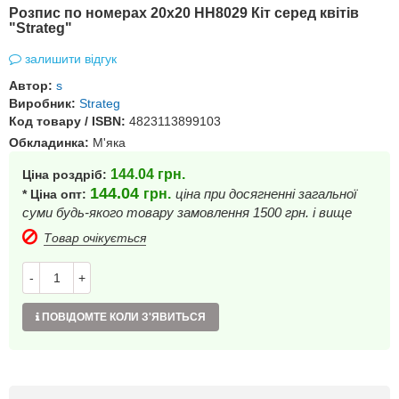
Розпис по номерах 20х20 HH8029 Кіт серед квітів
"Strateg"
залишити відгук
Автор:
s
Виробник:
Strateg
Код товару / ISBN:
4823113899103
Обкладинка:
М'яка
144.04
грн.
Ціна роздріб:
144.04
грн.
ціна при досягненні загальної
* Ціна опт:
суми будь-якого товару замовлення 1500 грн. і вище
Товар очікується
-
+
ПОВІДОМТЕ КОЛИ З'ЯВИТЬСЯ