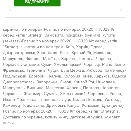
ВІДПРАВИТИ
картини по номерам Розпис по номерах 20х20 HH8029 Кіт
серед квітів "Strateg". Замовити, придбати (купити), купить
(заказать)Розпис по номерах 20х20 HH8029 Кіт серед квітів
"Strateg" s картини по номерам: Київ, Харків, Одеса,
Дніпропетровськ, Запоріжжя, Львів, Кривий Ріг, Миколаїв,
Маріуполь, Вінниця, Макіївка, Херсон, Полтава, Чернігів,
Черкаси, Житомир, Суми, Хмельницький, Чернівці, Рівне, Івано-
Франківськ, Тернопіль, Луцьк, Біла Церква, Ужгород, Кам'янець-
Подільський, Дрогобич, Калуш, Коломия, Киев, Харьков, Одесса,
Днепропетровск, Запорожье, Львов, Кривой Рог, Николаев,
Мариуполь, Винница, Макеевка, Херсон, Полтава, Чернигов,
Черкассы, Житомир, Суммы, Хмельницкий, Черновцы, Ровно,
Ивано-Франковск, Тернополь, Луцк, Белая Церковь, Ужгород,
Каменец-Подольский, Дрогобыч, Калуш, Коломыя. Ціна (цена)
Розпис по номерах 20х20 HH8029 Кіт серед квітів "Strateg" s.
Доставка по украине, купить книгу, детские игрушки, компакт
диски.