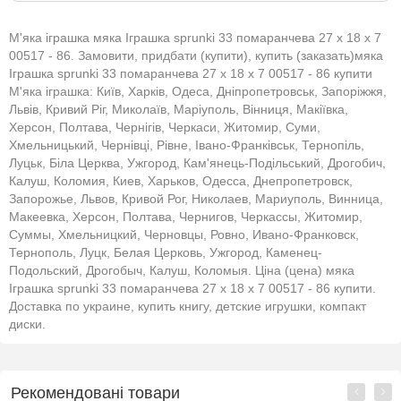
М'яка іграшка мяка Іграшка sprunki 33 помаранчева 27 x 18 x 7
00517 - 86. Замовити, придбати (купити), купить (заказать)мяка
Іграшка sprunki 33 помаранчева 27 x 18 x 7 00517 - 86 купити
М'яка іграшка: Київ, Харків, Одеса, Дніпропетровськ, Запоріжжя,
Львів, Кривий Ріг, Миколаїв, Маріуполь, Вінниця, Макіївка,
Херсон, Полтава, Чернігів, Черкаси, Житомир, Суми,
Хмельницький, Чернівці, Рівне, Івано-Франківськ, Тернопіль,
Луцьк, Біла Церква, Ужгород, Кам'янець-Подільський, Дрогобич,
Калуш, Коломия, Киев, Харьков, Одесса, Днепропетровск,
Запорожье, Львов, Кривой Рог, Николаев, Мариуполь, Винница,
Макеевка, Херсон, Полтава, Чернигов, Черкассы, Житомир,
Суммы, Хмельницкий, Черновцы, Ровно, Ивано-Франковск,
Тернополь, Луцк, Белая Церковь, Ужгород, Каменец-
Подольский, Дрогобыч, Калуш, Коломыя. Ціна (цена) мяка
Іграшка sprunki 33 помаранчева 27 x 18 x 7 00517 - 86 купити.
Доставка по украине, купить книгу, детские игрушки, компакт
диски.
Рекомендовані товари