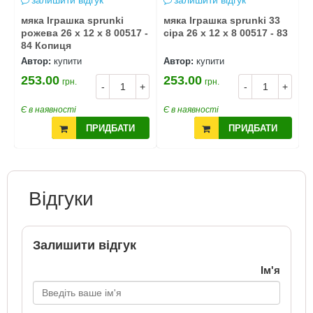
залишити відгук
залишити відгук
мяка Іграшка sprunki
мяка Іграшка sprunki 33
м
рожева 26 x 12 x 8 00517 -
сіра 26 x 12 x 8 00517 - 83
ч
84 Копиця
8
Автор:
купити
Автор:
купити
А
253.00
253.00
2
грн.
грн.
+
-
+
-
+
Є в наявності
Є в наявності
Є
ПРИДБАТИ
ПРИДБАТИ
Відгуки
Залишити відгук
Ім'я