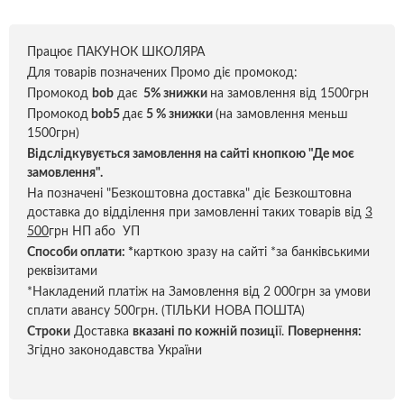
Працює ПАКУНОК ШКОЛЯРА
Для товарів позначених Промо діє промокод:
Промокод
bob
дає
5% знижки
на замовлення від 1500грн
Промокод
bob5
дає
5 % знижки
(на замовлення меньш
1500грн)
Відслідкувується замовлення на сайті кнопкою "Де моє
замовлення".
На позначені "Безкоштовна доставка" діє Безкоштовна
доставка до відділення при замовленні таких товарів від
3
500
грн НП або УП
Способи оплати:
*
карткою зразу на сайті *за банківськими
реквізитами
*Накладений платіж на Замовлення від 2 000грн за умови
сплати авансу 500грн. (ТІЛЬКИ НОВА ПОШТА)
Строки
Доставка
вказані по кожній позиці
ї.
Повернення:
Згідно законодавства України