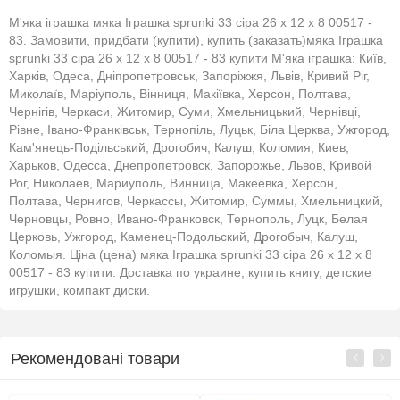
М'яка іграшка мяка Іграшка sprunki 33 сіра 26 x 12 x 8 00517 -
83. Замовити, придбати (купити), купить (заказать)мяка Іграшка
sprunki 33 сіра 26 x 12 x 8 00517 - 83 купити М'яка іграшка: Київ,
Харків, Одеса, Дніпропетровськ, Запоріжжя, Львів, Кривий Ріг,
Миколаїв, Маріуполь, Вінниця, Макіївка, Херсон, Полтава,
Чернігів, Черкаси, Житомир, Суми, Хмельницький, Чернівці,
Рівне, Івано-Франківськ, Тернопіль, Луцьк, Біла Церква, Ужгород,
Кам'янець-Подільський, Дрогобич, Калуш, Коломия, Киев,
Харьков, Одесса, Днепропетровск, Запорожье, Львов, Кривой
Рог, Николаев, Мариуполь, Винница, Макеевка, Херсон,
Полтава, Чернигов, Черкассы, Житомир, Суммы, Хмельницкий,
Черновцы, Ровно, Ивано-Франковск, Тернополь, Луцк, Белая
Церковь, Ужгород, Каменец-Подольский, Дрогобыч, Калуш,
Коломыя. Ціна (цена) мяка Іграшка sprunki 33 сіра 26 x 12 x 8
00517 - 83 купити. Доставка по украине, купить книгу, детские
игрушки, компакт диски.
Рекомендовані товари