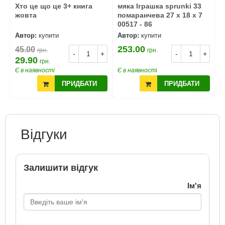
Хто це що це 3+ книга
мяка Іграшка sprunki 33
м
 -
жовта
помаранчева 27 x 18 x 7
ч
00517 - 86
8
Автор:
купити
Автор:
купити
А
253.00
2
45.00
грн.
грн.
+
-
+
-
+
29.90
грн.
Є в наявності
Є в наявності
Є
ПРИДБАТИ
ПРИДБАТИ
Відгуки
Залишити відгук
Ім'я