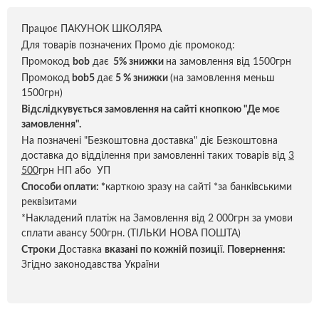
Працює ПАКУНОК ШКОЛЯРА
Для товарів позначених Промо діє промокод:
Промокод
bob
дає
5% знижки
на замовлення від 1500грн
Промокод
bob5
дає
5 % знижки
(на замовлення меньш
1500грн)
Відслідкувується замовлення на сайті кнопкою "Де моє
замовлення".
На позначені "Безкоштовна доставка" діє Безкоштовна
доставка до відділення при замовленні таких товарів від
3
500
грн НП або УП
Способи оплати:
*
карткою зразу на сайті *за банківськими
реквізитами
*Накладений платіж на Замовлення від 2 000грн за умови
сплати авансу 500грн. (ТІЛЬКИ НОВА ПОШТА)
Строки
Доставка
вказані по кожній позиці
ї.
Повернення:
Згідно законодавства України