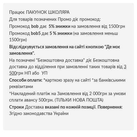
Працює ПАКУНОК ШКОЛЯРА
Для товарів позначених Промо діє промокод:
Промокод
bob
дає
5% знижки
на замовлення від 1500грн
Промокод
bob5
дає
5 % знижки
(на замовлення меньш
1500грн)
Відслідкувується замовлення на сайті кнопкою "Де моє
замовлення".
На позначені "Безкоштовна доставка" діє Безкоштовна
доставка до відділення при замовленні таких товарів від
3
500
грн НП або УП
Способи оплати:
*
карткою зразу на сайті *за банківськими
реквізитами
*Накладений платіж на Замовлення від 2 000грн за умови
сплати авансу 500грн. (ТІЛЬКИ НОВА ПОШТА)
Строки
Доставка
вказані по кожній позиці
ї.
Повернення:
Згідно законодавства України