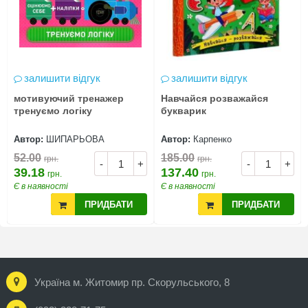
залишити відгук
залишити відгук
мотивуючий тренажер
Навчайся розважайся
тренуємо логіку
букварик
Автор:
ШИПАРЬОВА
Автор:
Карпенко
52.00
185.00
грн.
грн.
-
+
-
+
39.18
137.40
грн.
грн.
Є в наявності
Є в наявності
ПРИДБАТИ
ПРИДБАТИ
Україна м. Житомир пр. Скорульського, 8