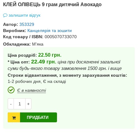
КЛЕЙ ОЛІВЕЦЬ 9 грам дитячий Авокадо
залишити відгук
Автор:
353329
Виробник:
Канцелярія та зошити
Код товару / ISBN:
0005070733070
Обкладинка:
М'яка
22.50
грн.
Ціна роздріб:
22.49
грн.
ціна при досягненні загальної
* Ціна опт:
суми будь-якого товару замовлення 1500 грн. і вище
Строки відвантаження, з моменту зарахування коштів:
1-2 робочих дня, Є на складі
Є в наявності
-
+
ПРИДБАТИ