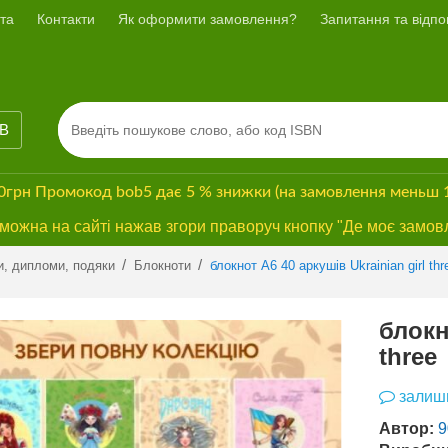
та
Контакти
Як оформити замовлення?
Запитання та відпов
ІВ
00грн
Промокод
bob5
дає
5 % знижки
(на замовлення меньш 
ожна на сайті нажав згори праворуч кнопку "Де моє замов
Previous
Next
/
/
и, дипломи, подяки
Блокноти
блокнот А6 40 аркушів Ukrainian girl thr
блокн
three
залиши
Автор:
9