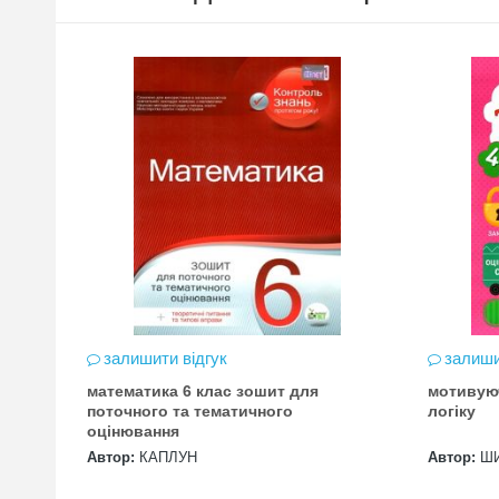
залишити відгук
залиши
математика 6 клас зошит для
мотивую
цена
поточного та тематичного
логіку
оцінювання
Автор:
КАПЛУН
Автор:
Ш