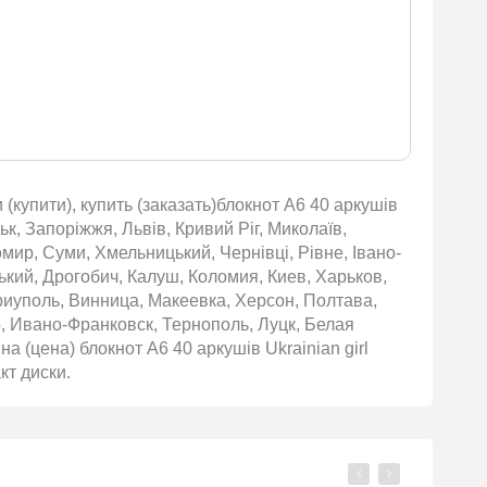
 (купити), купить (заказать)блокнот А6 40 аркушів
ьк, Запоріжжя, Львів, Кривий Ріг, Миколаїв,
омир, Суми, Хмельницький, Чернівці, Рівне, Івано-
ький, Дрогобич, Калуш, Коломия, Киев, Харьков,
риуполь, Винница, Макеевка, Херсон, Полтава,
 Ивано-Франковск, Тернополь, Луцк, Белая
 (цена) блокнот А6 40 аркушів Ukrainian girl
кт диски.