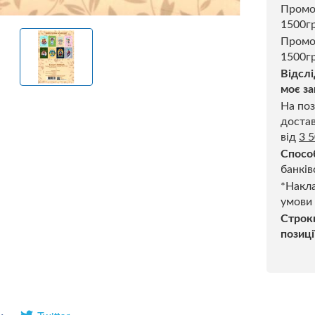
Пром
1500г
Промо
1500гр
Відслі
моє за
На поз
достав
від
3 
Спосо
банків
*Накла
умови
Строк
позиці