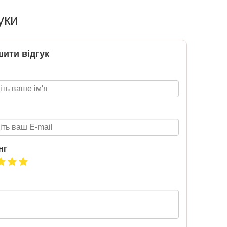
уки
Нова пошта та BMW
розігрують автомобіль!
ити відгук
2020-06-09
Нова пошта та BMW розігрують
автомобіль! Пам’ятайте: кожна
посилка — це один шанс стати
власником нового автомобіля.
Період дії акції: 15.06 - 31.07
Механіка: отримуй одну посилку
Новою поштою і приймай
участь в розіграші авто. Кожна
нг
посилка = 1 шанс на виграш
Максимальна кількість шансів -
15 Реєстрація в акції за номером
телефону Сторінка
акції: http://novaposhta.ua/win_bmw