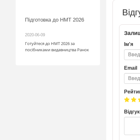
Відг
MW
Підготовка до НМТ 2026
іль!
Залиш
2020-06-09
2026-06-18
зігрують
Готуйтеся до НМТ 2026 за
Ім'я
: кожна
посібниками видавництва Ранок
с стати
мобіля.
Email
1.07
у посилку
май
. Кожна
Рейти
граш
шансів -
а номером
Відгук
a.ua/win_bmw