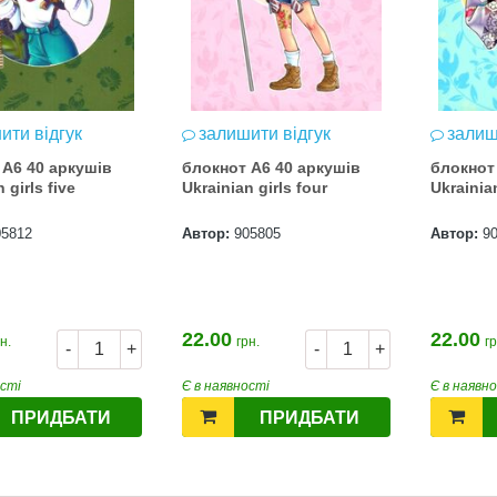
ити відгук
залишити відгук
залиш
 А6 40 аркушів
блокнот А6 40 аркушів
блокнот
 girls five
Ukrainian girls four
Ukrainia
05812
Автор:
905805
Автор:
9
22.00
22.00
н.
грн.
гр
-
+
-
+
ості
Є в наявності
Є в наявн
ПРИДБАТИ
ПРИДБАТИ