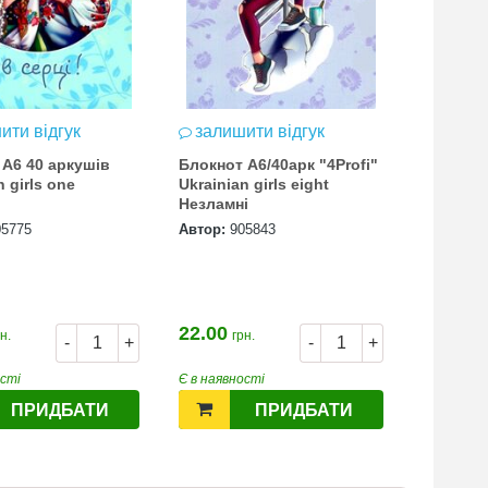
ити відгук
залишити відгук
залиш
 А6 40 аркушів
Блокнот А6/40арк "4Profi"
Блокнот
n girls one
Ukrainian girls eight
скобі па
Незламні
05775
Автор:
905843
Автор:
А
22.00
19.60
н.
грн.
гр
-
+
-
+
ості
Є в наявності
Є в наявн
ПРИДБАТИ
ПРИДБАТИ