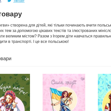
k
Twitter
товару
нгви» створена для дітей, які тільки починають вчити поль
них тем за допомогою цікавих текстів та ілюстрованих міні
и великим містом? Разом з Ігорем діти навчаться правильно
дити в транспорті. І це все польською!
овари