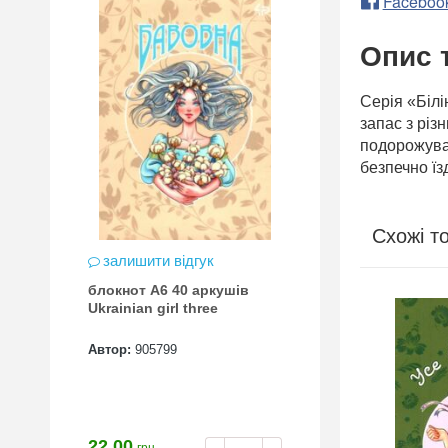
Faceboo
Опис 
Серія «Білі
запас з різ
подорожуват
безпечно їз
Схожі т
залишити відгук
блокнот А6 40 аркушів
Ukrainian girl three
Автор:
905799
22.00