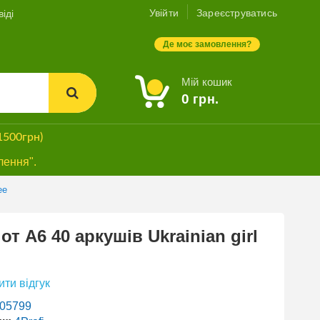
Увійти
Зареєструватись
іді
Де моє замовлення?
Мій кошик
0
грн.
1500грн)
лення".
ee
от А6 40 аркушів Ukrainian girl
ти відгук
05799