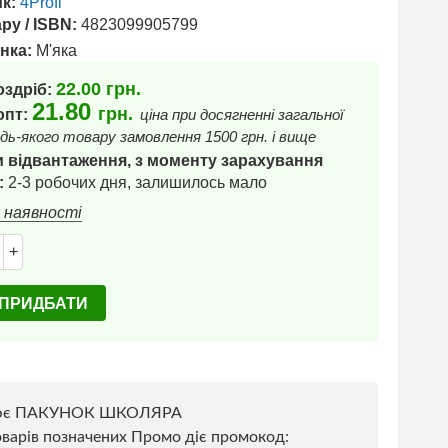
к:
4Profi
ру / ISBN:
4823099905799
нка:
М'яка
22.00
грн.
оздріб:
21.80
грн.
 опт:
ціна при досягненні загальної
дь-якого товару замовлення 1500 грн. і вище
 відвантаження, з моменту зарахування
:
2-3 робочих дня, залишилось мало
в наявності
+
ПРИДБАТИ
ює ПАКУНОК ШКОЛЯРА
варів позначених Промо діє промокод: