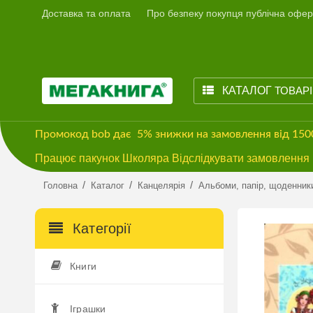
Доставка та оплата
Про безпеку покупця публічна офер
КАТАЛОГ
ТОВАР
Промокод
bob
дає
5% знижки
на замовлення від 15
Працює пакунок Школяра Відслідкувати замовлення м
/
/
/
Головна
Каталог
Канцелярія
Альбоми, папір, щоденник
Категорії
Книги
Іграшки