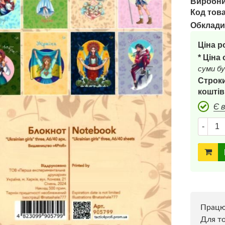
Виробни
Код това
Обклади
Ціна р
* Ціна
суми бу
Строки
коштів
Є 
-
Прац
Для то