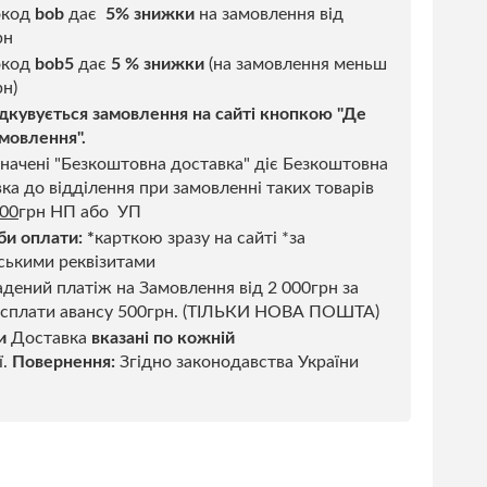
окод
bob
дає
5% знижки
на замовлення від
рн
код
bob5
дає
5 % знижки
(на замовлення меньш
н)
дкувується замовлення на сайті кнопкою "Де
мовлення".
начені "Безкоштовна доставка" діє Безкоштовна
ка до відділення при замовленні таких товарів
500
грн НП або УП
би оплати:
*
карткою зразу на сайті *за
ськими реквізитами
дений платіж на Замовлення від 2 000грн за
 сплати авансу 500грн. (ТІЛЬКИ НОВА ПОШТА)
и
Доставка
вказані по кожній
ї.
Повернення:
Згідно законодавства України