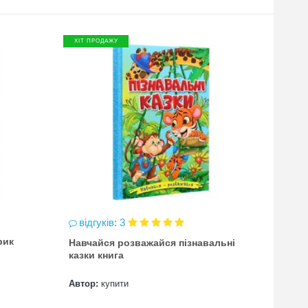
ХІТ ПРОДАЖУ
ХІТ П
відгуків: 3
відг
рик
Навчайся розважайся пізнавальні
чинка
казки книга
(точи
Автор:
купити
Автор