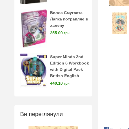
Белла Смугаста
Лапка потрапляє в
халепу
255.00
грн.
Super Minds 2nd
Edition 6 Workbook
with Digital Pack
British English
440.10
грн.
Ви переглянули