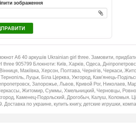
іпити зображення
ДПРАВИТИ
окнот А6 40 аркушів Ukrainian girl three. Замовити, придбати
irl three 905799 Блокноти: Київ, Харків, Одеса, Дніпропетровс
Вінниця, Макіївка, Херсон, Полтава, Чернігів, Черкаси, Жит
 Тернопіль, Луцьк, Біла Церква, Ужгород, Кам'янець-Подільс
епропетровск, Запорожье, Львов, Кривой Рог, Николаев, Ма
Черкассы, Житомир, Суммы, Хмельницкий, Черновцы, Ровно,
город, Каменец-Подольский, Дрогобыч, Калуш, Коломыя. Ціна
9. Доставка по украине, купить книгу, детские игрушки, компа