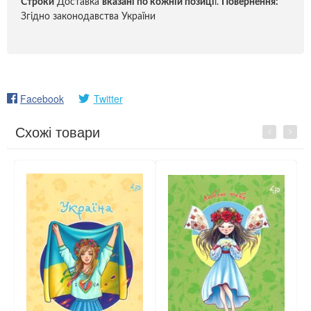
Строки
Доставка
вказані по кожній позиці
ї.
Повернення:
Згідно законодавства України
Facebook
Twitter
Схожі товари
Previous
Next