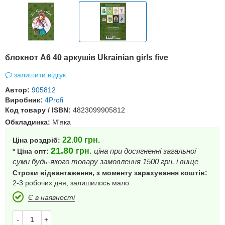
блокнот А6 40 аркушів Ukrainian girls five
залишити відгук
Автор:
905812
Виробник:
4Profi
Код товару / ISBN:
4823099905812
Обкладинка:
М'яка
22.00
грн.
Ціна роздріб:
21.80
грн.
ціна при досягненні загальної
* Ціна опт:
суми будь-якого товару замовлення 1500 грн. і вище
Строки відвантаження, з моменту зарахування коштів:
2-3 робочих дня, залишилось мало
Є в наявності
-
+