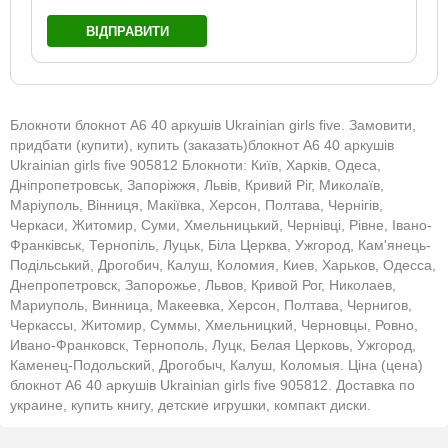
ВІДПРАВИТИ
Блокноти блокнот А6 40 аркушів Ukrainian girls five. Замовити,
придбати (купити), купить (заказать)блокнот А6 40 аркушів
Ukrainian girls five 905812 Блокноти: Київ, Харків, Одеса,
Дніпропетровськ, Запоріжжя, Львів, Кривий Ріг, Миколаїв,
Маріуполь, Вінниця, Макіївка, Херсон, Полтава, Чернігів,
Черкаси, Житомир, Суми, Хмельницький, Чернівці, Рівне, Івано-
Франківськ, Тернопіль, Луцьк, Біла Церква, Ужгород, Кам'янець-
Подільський, Дрогобич, Калуш, Коломия, Киев, Харьков, Одесса,
Днепропетровск, Запорожье, Львов, Кривой Рог, Николаев,
Мариуполь, Винница, Макеевка, Херсон, Полтава, Чернигов,
Черкассы, Житомир, Суммы, Хмельницкий, Черновцы, Ровно,
Ивано-Франковск, Тернополь, Луцк, Белая Церковь, Ужгород,
Каменец-Подольский, Дрогобыч, Калуш, Коломыя. Ціна (цена)
блокнот А6 40 аркушів Ukrainian girls five 905812. Доставка по
украине, купить книгу, детские игрушки, компакт диски.