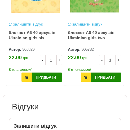
залишити відгук
залишити відгук
блокнот А6 40 аркушів
блокнот А6 40 аркушів
Б
Ukrainian girls six
Ukrainian girls two
U
Н
Автор:
905829
Автор:
905782
А
22.00
22.00
2
грн.
грн.
+
-
+
-
+
Є в наявності
Є в наявності
Є
ПРИДБАТИ
ПРИДБАТИ
Відгуки
Залишити відгук