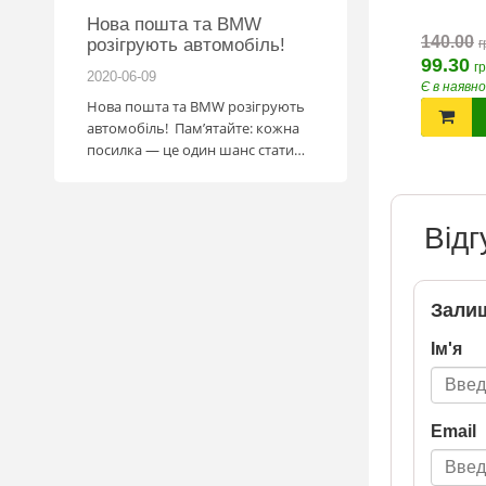
Нова пошта та BMW
Підготовка до НМ
424.00
140.00
розігрують автомобіль!
грн.
грн.
г
-
+
-
+
99.30
гр
2020-06-09
2020-06-09
ості
Є в наявності
Є в наявн
Нова пошта та BMW розігрують
Готуйтеся до НМТ 202
ПРИДБАТИ
ПРИДБАТИ
автомобіль! Пам’ятайте: кожна
посібниками видавни
посилка — це один шанс стати
власником нового автомобіля.
Період дії акції: 15.06 - 31.07
Механіка: отримуй одну посилку
Відг
Новою поштою і приймай
участь в розіграші авто. Кожна
посилка = 1 шанс на виграш
Максимальна кількість шансів -
Залиш
15 Реєстрація в акції за номером
телефону Сторінка
Ім'я
акції: http://novaposhta.ua/win_bmw
Email