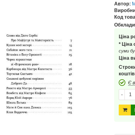
Автор:
М
Виробни
Код това
Обклади
Ціна р
* Ціна
суми бу
Ціна в
Строки
коштів
Є 
-