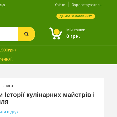
Увійти
Зареєструватись
іді
Де моє замовлення?
Мій кошик
0
грн.
1500грн)
лення".
 книга
СУПЕРЗНИЖКА
 Історії кулінарних майстрів і
лля
ти відгук