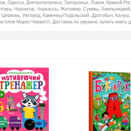
ов, Одесса, Днепропетровск, Запорожье, Львов, Кривой Рог
лтава, Чернигов, Черкассы, Житомир, Суммы, Хмельницкий,
 Церковь, Ужгород, Каменец-Подольский, Дрогобыч, Калуш, 
застілля Марко Черветті. Доставка по украине, купить книгу, 