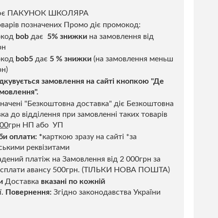
ює ПАКУНОК ШКОЛЯРА
варів позначених Промо діє промокод:
окод
bob
дає
5% знижки
на замовлення від
рн
код
bob5
дає
5 % знижки
(на замовлення меньш
н)
дкувується замовлення на сайті кнопкою "Де
мовлення".
начені "Безкоштовна доставка" діє Безкоштовна
ка до відділення при замовленні таких товарів
500
грн НП або УП
би оплати:
*
карткою зразу на сайті *за
ськими реквізитами
дений платіж на Замовлення від 2 000грн за
 сплати авансу 500грн. (ТІЛЬКИ НОВА ПОШТА)
и
Доставка
вказані по кожній
ї.
Повернення:
Згідно законодавства України