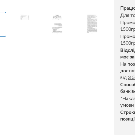
Прац
Для то
Пром
1500г
Промо
1500гр
Відслі
моє за
На поз
достав
від
3 
Спосо
банків
*Накла
умови
Строк
позиці