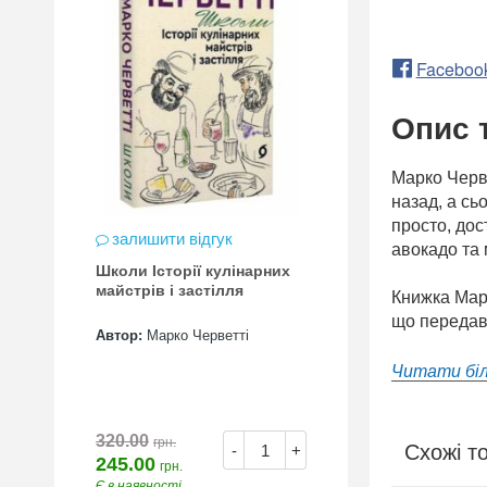
Faceboo
Опис 
Марко Черве
назад, а сь
просто, дос
залишити відгук
авокадо та 
Школи Історії кулінарних
майстрів і застілля
Книжка Марк
що передава
Автор:
Марко Черветті
Читати бі
320.00
грн.
Схожі т
-
+
245.00
грн.
Є в наявності