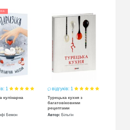
ЖКА
ів: 1
відгуків: 1
відгук
а кулінарна
Турецька кухня з
Марк Га
багатовіковими
кулінар
рецептами
офі Бемон
Автор:
Більгін
Автор:
п