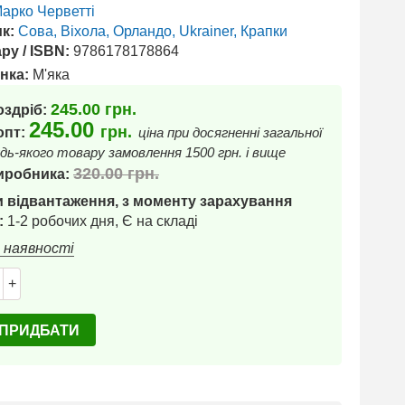
арко Черветті
к:
Сова, Віхола, Орландо, Ukrainer, Крапки
ру / ISBN:
9786178178864
нка:
М'яка
245.00
грн.
оздріб:
245.00
грн.
 опт:
ціна при досягненні загальної
дь-якого товару замовлення 1500 грн. і вище
320.00
грн.
иробника:
 відвантаження, з моменту зарахування
:
1-2 робочих дня, Є на складі
в наявності
+
ПРИДБАТИ