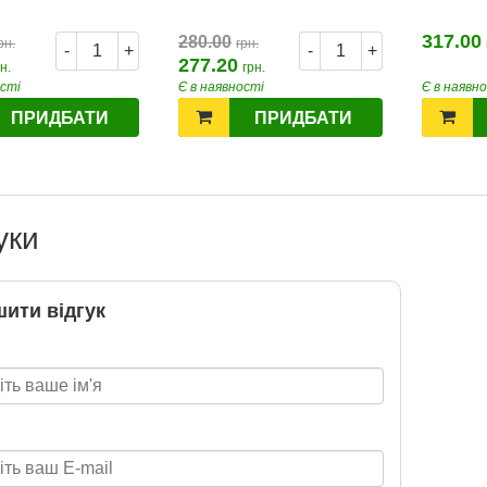
Т 2026
317.00
280.00
рн.
грн.
-
+
-
+
277.20
н.
грн.
2026-06-18
ості
Є в наявності
Є в наявн
6 за
ПРИДБАТИ
ПРИДБАТИ
цтва Ранок
уки
ити відгук