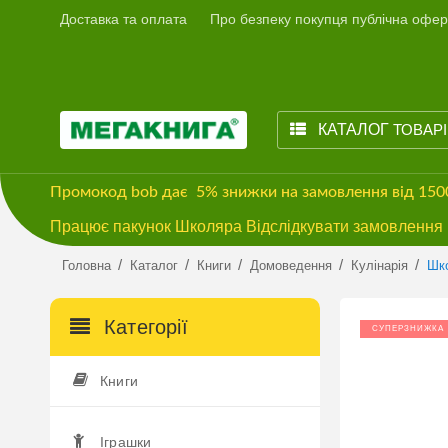
Доставка та оплата
Про безпеку покупця публічна офер
КАТАЛОГ
ТОВАР
Промокод
bob
дає
5% знижки
на замовлення від 15
Працює пакунок Школяра Відслідкувати замовлення м
/
/
/
/
/
Головна
Каталог
Книги
Домоведення
Кулінарія
Шко
Категорії
СУПЕРЗНИЖКА
Книги
Іграшки