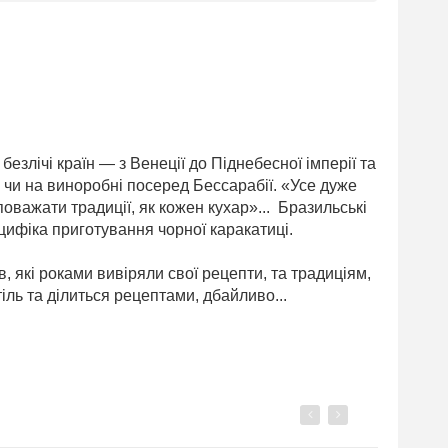
езлічі країн — з Венеції до Піднебесної імперії та
а чи на виноробні посеред Бессарабії. «Усе дуже
оважати традиції, як кожен кухар»... Бразильські
ецифіка приготування чорної каракатиці.
, які роками вивіряли свої рецепти, та традиціям,
іль та ділиться рецептами, дбайливо...
Previous
Next