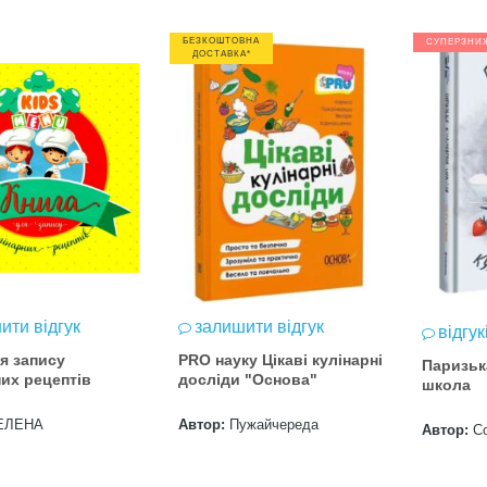
БЕЗКОШТОВНА
СУПЕРЗНИ
ДОСТАВКА*
ити відгук
залишити відгук
відгук
я запису
PRO науку Цікаві кулінарні
Паризьк
них рецептів
досліди "Основа"
школа
ЕЛЕНА
Автор:
Пужайчереда
Автор:
С