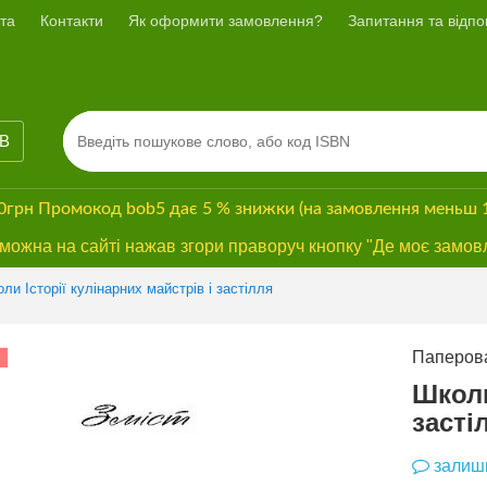
та
Контакти
Як оформити замовлення?
Запитання та відпов
ІВ
00грн
Промокод
bob5
дає
5 % знижки
(на замовлення меньш 
ожна на сайті нажав згори праворуч кнопку "Де моє замов
Previous
Next
ли Історії кулінарних майстрів і застілля
Паперова
СУПЕРЗНИЖКА
Школи
засті
залиши