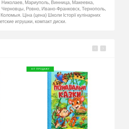
, Николаев, Мариуполь, Винница, Макеевка,
 Черновцы, Ровно, Ивано-Франковск, Тернополь,
Коломыя. Ціна (цена) Школи Історії кулінарних
детские игрушки, компакт диски.
ХІТ ПРОДАЖУ
ХІТ П