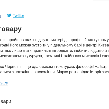
k
Twitter
товару
тті пройшов шлях від кухні матері до професійних кухонь у б
огодні його можна зустріти у підвальному барі в центрі Києв
татньо лише мати правильні інгредієнти, любити людство й п
мексиканська кукурудза, таємниці італійських мʼясників і сп
о Черветті — це ода смакам і текстурам, філософії майстрів
лися з покоління в покоління. Марко розповідає історії заст
льше
овари