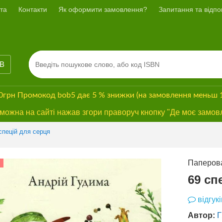
та
Контакти
Як оформити замовлення?
Запитання та відпов
ІВ
00грн
Промокод
bob5
дає
5 % знижки
(на замовлення меньш 
ожна на сайті нажав згори праворуч кнопку "Де моє замов
Previous
Next
спецій для серця
Паперова
СУПЕРЗНИЖКА
69 сп
відгукі
Автор: