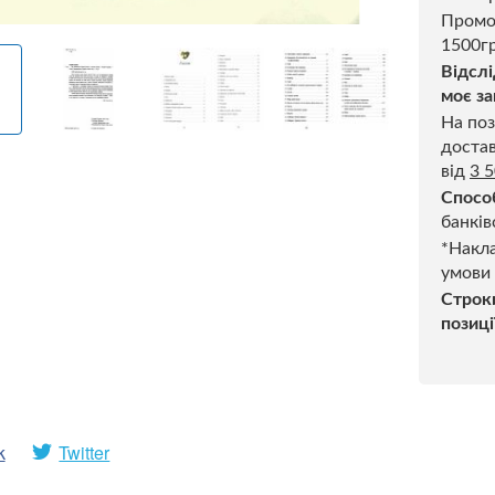
Промо
1500гр
Відслі
моє за
На поз
достав
від
3 
Спосо
банків
*Накла
умови
Строк
позиці
k
Twitter