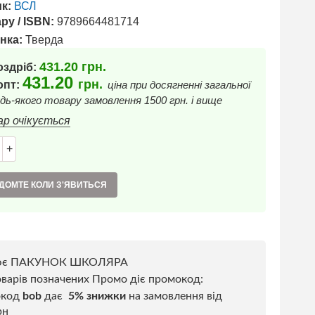
к:
ВСЛ
ру / ISBN:
9789664481714
нка:
Тверда
431.20
грн.
оздріб:
431.20
грн.
 опт:
ціна при досягненні загальної
дь-якого товару замовлення 1500 грн. і вище
ар очікується
+
ДОМТЕ КОЛИ З'ЯВИТЬСЯ
ює ПАКУНОК ШКОЛЯРА
варів позначених Промо діє промокод:
окод
bob
дає
5% знижки
на замовлення від
рн