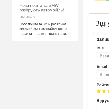
 2026
Нова пошта та BMW
розігрують автомобіль!
2020-06-09
2026-06-18
Відг
за
Нова пошта та BMW розігрують
ва Ранок
автомобіль! Пам’ятайте: кожна
посилка — це один шанс стати
власником нового автомобіля.
Залиш
Період дії акції: 15.06 - 31.07
Ім'я
Механіка: отримуй одну посилку
Новою поштою і приймай
участь в розіграші авто. Кожна
посилка = 1 шанс на виграш
Email
Максимальна кількість шансів -
15 Реєстрація в акції за номером
телефону Сторінка
акції: http://novaposhta.ua/win_bmw
Рейти
Відгук