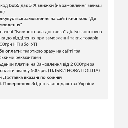
код
bob5
дає
5 % знижки
(на замовлення меньш
н)
дкувується замовлення на сайті кнопкою "Де
мовлення".
начені "Безкоштовна доставка" діє Безкоштовна
ка до відділення при замовленні таких товарів
500
грн НП або УП
би оплати:
*
карткою зразу на сайті *за
ськими реквізитами
дений платіж на Замовлення від 2 000грн за
 сплати авансу 500грн. (ТІЛЬКИ НОВА ПОШТА)
и
Доставка
вказані по кожній
ї.
Повернення:
Згідно законодавства України