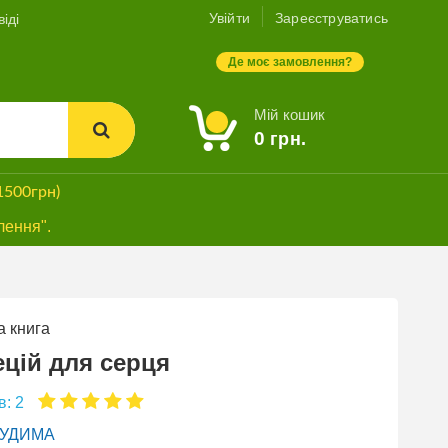
Увійти
Зареєструватись
іді
Де моє замовлення?
Мій кошик
0
грн.
1500грн)
лення".
 книга
СУПЕРЗНИЖКА
ецій для серця
в: 2
ГУДИМА