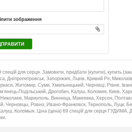
іпити зображення
ДПРАВИТИ
9 спецій для серця. Замовити, придбати (купити), купить (за
са, Дніпропетровськ, Запоріжжя, Львів, Кривий Ріг, Миколаїв
еркаси, Житомир, Суми, Хмельницький, Чернівці, Рівне, Іван
м'янець-Подільський, Дрогобич, Калуш, Коломия, Киев, Хар
, Николаев, Мариуполь, Винница, Макеевка, Херсон, Полтав
й, Черновцы, Ровно, Ивано-Франковск, Тернополь, Луцк, Б
алуш, Коломыя. Ціна (цена) 69 спецій для серця ГУДИМА. До
ки.