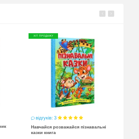
ХІТ ПРОДАЖУ
ХІТ П
відгуків: 3
відг
рик
Навчайся розважайся пізнавальні
чинка
казки книга
(точи