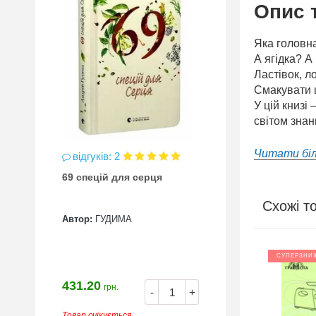
Опис 
Яка головна
А ягідка? А 
Ластівок, л
Смакувати 
У цій книзі
світом знан
Читати бі
відгуків: 2
69 спецій для серця
Схожі т
Автор:
ГУДИМА
СУПЕРЗНИ
431.20
грн.
-
+
Товар очікується