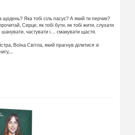
 щодень? Яка тобі сіль пасує? А який ти перчик?
прочитай, Серце, як тобі бути, як тобі жити, слухати
и, шанувати, частувати і… смакувати щастя.
стра, Воїна Світла, який прагнув ділитися зі
гу,...