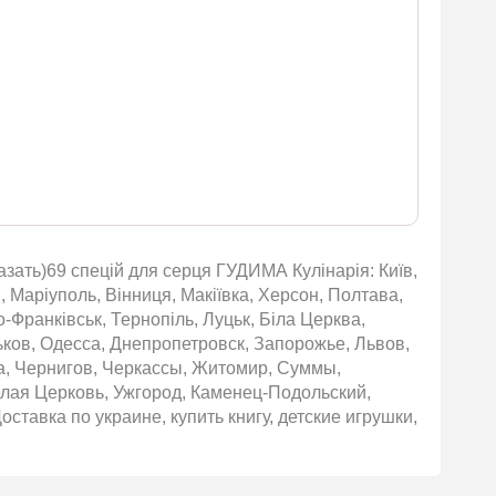
казать)69 спецій для серця ГУДИМА Кулінарія: Київ,
, Маріуполь, Вінниця, Макіївка, Херсон, Полтава,
о-Франківськ, Тернопіль, Луцьк, Біла Церква,
ьков, Одесса, Днепропетровск, Запорожье, Львов,
а, Чернигов, Черкассы, Житомир, Суммы,
елая Церковь, Ужгород, Каменец-Подольский,
ставка по украине, купить книгу, детские игрушки,