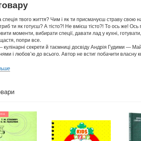
товару
 спеція твого життя? Чим і як ти присмачуєш страву свою на
гриб ти як готуєш? А тісто?! Не вмієш тісто?! То ось же! Ось 
овити моменти, вибирати спеції, давати лад у кухні, готуват
щастя, попри все.
 — кулінарні секрети й таємниці досвіду Андрія Гудими — Май
нями і любов’ю до всього. Автор не встиг побачити власну кни
льше
овари
ЖКА