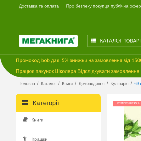
Доставка та оплата
Про безпеку покупця публічна офер
КАТАЛОГ
ТОВАР
Промокод
bob
дає
5% знижки
на замовлення від 15
Працює пакунок Школяра Відслідкувати замовлення м
/
/
/
/
/
Головна
Каталог
Книги
Домоведення
Кулінарія
69 
Категорії
СУПЕРЗНИЖКА
Книги
Іграшки