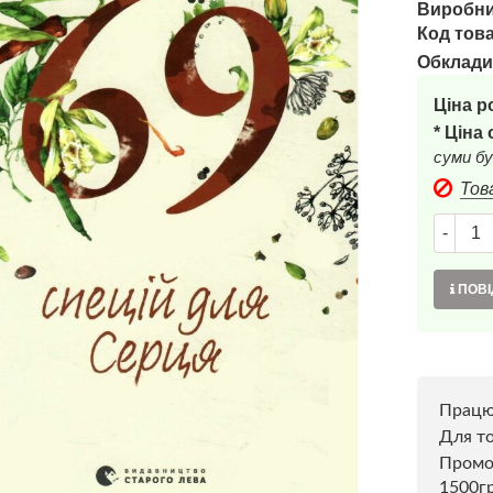
Виробни
Код това
Обклади
Ціна р
* Ціна
суми бу
Тов
-
ПОВІ
Прац
Для то
Пром
1500г