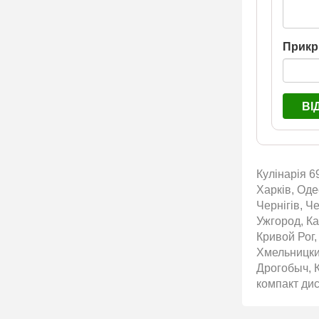
Прикр
ВІ
Кулінарія 6
Харків, Оде
Чернігів, Ч
Ужгород, Ка
Кривой Рог
Хмельницки
Дрогобыч, К
компакт дис