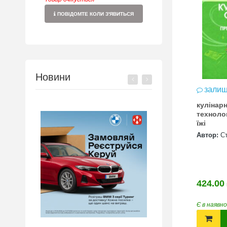
ПОВІДОМТЕ КОЛИ З'ЯВИТЬСЯ
Новини
залиш
кулінар
техноло
їжі
Автор:
С
424.00
Є в наявн