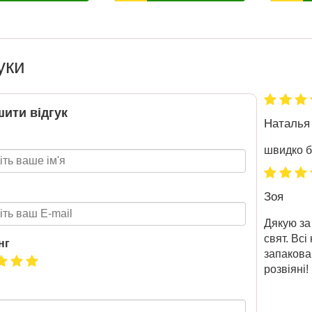
Підготовка до НМТ 2026
2020-06-09
уки
Готуйтеся до НМТ 2026 за
посібниками видавництва Ранок
ити відгук
Наталья
швидко б
Зоя
Дякую за
свят. Всі
нг
запакова
розвіяні!