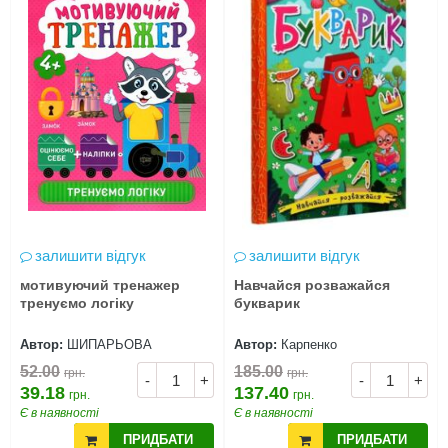
залишити відгук
залишити відгук
мотивуючий тренажер
Навчайся розважайся
тренуємо логіку
букварик
Автор:
ШИПАРЬОВА
Автор:
Карпенко
52.00
185.00
грн.
грн.
-
+
-
+
39.18
137.40
грн.
грн.
Є в наявності
Є в наявності
ПРИДБАТИ
ПРИДБАТИ