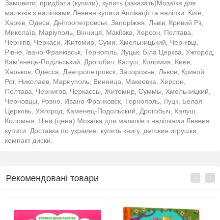
Замовити, придбати (купити), купить (заказать)Мозаїка для
малюків з наліпками Левеня купити Аплікації та наліпки: Київ,
Харків, Одеса, Дніпропетровськ, Запоріжжя, Львів, Кривий Ріг,
Миколаїв, Маріуполь, Вінниця, Макіївка, Херсон, Полтава,
Чернігів, Черкаси, Житомир, Суми, Хмельницький, Чернівці,
Рівне, Івано-Франківськ, Тернопіль, Луцьк, Біла Церква, Ужгород,
Кам'янець-Подільський, Дрогобич, Калуш, Коломия, Киев,
Харьков, Одесса, Днепропетровск, Запорожье, Львов, Кривой
Рог, Николаев, Мариуполь, Винница, Макеевка, Херсон,
Полтава, Чернигов, Черкассы, Житомир, Суммы, Хмельницкий,
Черновцы, Ровно, Ивано-Франковск, Тернополь, Луцк, Белая
Церковь, Ужгород, Каменец-Подольский, Дрогобыч, Калуш,
Коломыя. Ціна (цена) Мозаїка для малюків з наліпками Левеня
купити. Доставка по украине, купить книгу, детские игрушки,
компакт диски.
Рекомендовані товари