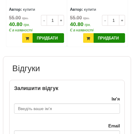
Автор:
купити
Автор:
купити
А
55.00
55.00
5
грн.
грн.
+
-
+
-
+
40.80
40.80
4
грн.
грн.
Є в наявності
Є в наявності
Є
ПРИДБАТИ
ПРИДБАТИ
Відгуки
Залишити відгук
Ім'я
Email