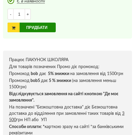
Є в наявності
-
+
ПРИДБАТИ
Працює ПАКУНОК ШКОЛЯРА
Для товарів позначених Промо діє промокод:
Промокод
bob
дає
5% знижки
на замовлення від 1500грн
Промокод
bob5
дає
5 % знижки
(на замовлення меньш
1500грн)
Відслідкувується замовлення на сайті кнопкою "Де моє
замовлення".
На позначені "Безкоштовна доставка" діє Безкоштовна
доставка до відділення при замовленні таких товарів від
3
500
грн НП або УП
Способи оплати:
*
карткою зразу на сайті *за банківськими
реквізитами