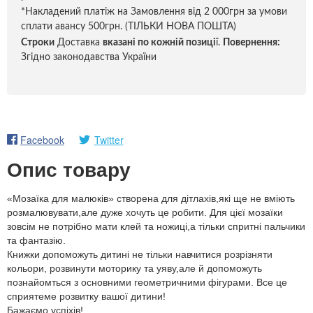
*Накладений платіж на Замовлення від 2 000грн за умови
сплати авансу 500грн. (ТІЛЬКИ НОВА ПОШТА)
Строки
Доставка
вказані по кожній позиці
ї.
Повернення:
Згідно законодавства України
Facebook
Twitter
Опис товару
«Мозаїка для малюків» створена для дітлахів,які ще не вміють
розмалювувати,але дуже хочуть це робити. Для цієї мозаїки
зовсім не потрібно мати клей та ножиці,а тільки спритні пальчики
та фантазію.
Книжки допоможуть дитині не тільки навчитися розрізняти
кольори, розвинути моторику та уяву,але й допоможуть
познайомться з основними геометричними фігурами. Все це
сприятеме розвитку вашої дитини!
Бажаємо успіхів!