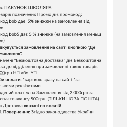
ює ПАКУНОК ШКОЛЯРА
варів позначених Промо діє промокод:
окод
bob
дає
5% знижки
на замовлення від
рн
код
bob5
дає
5 % знижки
(на замовлення меньш
н)
дкувується замовлення на сайті кнопкою "Де
мовлення".
начені "Безкоштовна доставка" діє Безкоштовна
ка до відділення при замовленні таких товарів
500
грн НП або УП
би оплати:
*
карткою зразу на сайті *за
ськими реквізитами
дений платіж на Замовлення від 2 000грн за
 сплати авансу 500грн. (ТІЛЬКИ НОВА ПОШТА)
и
Доставка
вказані по кожній
ї.
Повернення:
Згідно законодавства України