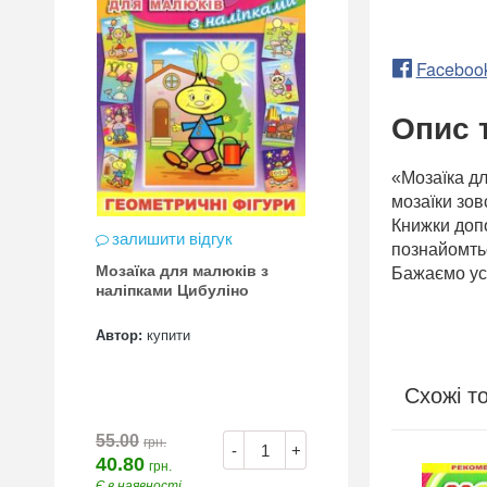
Faceboo
Опис 
«Мозаїка дл
мозаїки зов
Книжки допо
залишити відгук
познайомть
Мозаїка для малюків з
Бажаємо усп
наліпками Цибуліно
Автор:
купити
Схожі т
55.00
грн.
-
+
40.80
грн.
Є в наявності