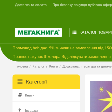
Доставка та оплата
Про безпеку покупця публічна офер
КАТАЛОГ
ТОВАР
Промокод
bob
дає
5% знижки
на замовлення від 15
Працює пакунок Школяра Відслідкувати замовлення м
/
/
/
Головна
Каталог
Книги
Дошкільна література та дитяче
Категорії
Книги
Іграшки