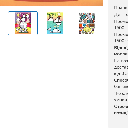
Прац
Для то
Пром
1500г
Промо
1500гр
Відслі
моє за
На поз
достав
від
3 
Спосо
банків
*Накла
умови
Строк
позиці