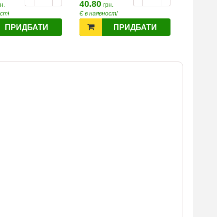
40.80
40.80
н.
грн.
гр
ості
Є в наявності
Є в наявн
ПРИДБАТИ
ПРИДБАТИ