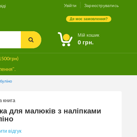
Увійти
Зареєструватись
іді
Де моє замовлення?
Мій кошик
0
грн.
1500грн)
лення".
буліно
 книга
ка для малюків з наліпками
ліно
ти відгук