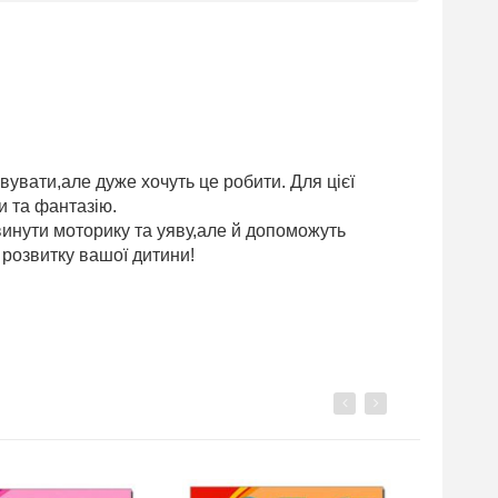
вувати,але дуже хочуть це робити. Для цієї
и та фантазію.
винути моторику та уяву,але й допоможуть
розвитку вашої дитини!
Previous
Next