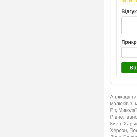
Відгук
Прикр
ВІ
Аплікації т
малюків з н
Ріг, Микола
Рівне, Іван
Киев, Харьк
Херсон, По