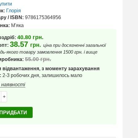
упити
к:
Глорія
ру / ISBN:
9786175364956
нка:
М'яка
40.80
грн.
оздріб:
38.57
грн.
 опт:
ціна при досягненні загальної
дь-якого товару замовлення 1500 грн. і вище
55.00
грн.
иробника:
 відвантаження, з моменту зарахування
:
2-3 робочих дня, залишилось мало
в наявності
+
ПРИДБАТИ