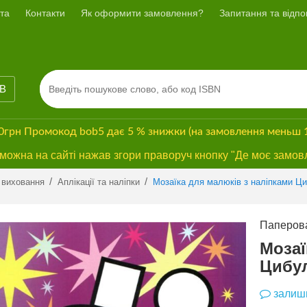
та
Контакти
Як оформити замовлення?
Запитання та відпов
ІВ
00грн
Промокод
bob5
дає
5 % знижки
(на замовлення меньш 
ожна на сайті нажав згори праворуч кнопку "Де моє замов
Previous
Next
/
/
 виховання
Аплікації та наліпки
Мозаїка для малюків з наліпками Ци
Паперова
Мозаї
Цибу
залиши