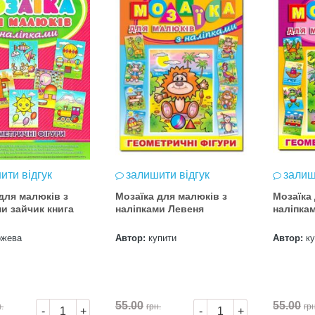
ити відгук
залишити відгук
залиш
для малюків з
Мозаїка для малюків з
Мозаїка
и зайчик книга
наліпками Левеня
наліпка
ожева
Автор:
купити
Автор:
к
55.00
55.00
.
грн.
грн
-
+
-
+