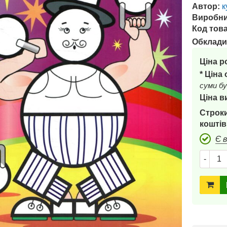
Автор:
к
Виробни
Код това
Обклади
Ціна р
* Ціна
суми бу
Ціна в
Строки
коштів
Є 
-