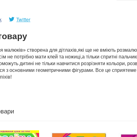
k
Twitter
товару
я малюків» створена для дітлахів,які ще не вміють розмалю
сім не потрібно мати клей та ножиці,а тільки спритні пальчик
можуть дитині не тільки навчитися розрізняти кольори, роз
ся з основними геометричними фігурами. Все це сприятеме 
іхів!
овари