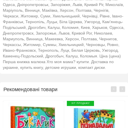
Одеса, Дніпропетровськ, Запоріжжя, Львів, Кривий Ріг, Миколаїв,
Маріуполь, Вінниця, Макіївка, Херсон, Полтава, Чернігів,
Черкаси, Житомир, Суми, Хмельницький, Чернівці, Рівне, Івано-
Франківськ, Тернопіль, Луцьк, Біла Церква, Ужгород, Кам'янець-
Подільський, Дрогобич, Калуш, Коломия, Киев, Харьков, Одесса,
Днепропетровск, Запорожье, Львов, Кривой Рог, Николаев,
Мариуполь, Винница, Макеевка, Херсон, Полтава, Чернигов,
Черкассы, Житомир, Суммы, Хмельницкий, Черновцы, Ровно,
Ивано-Франковск, Тернополь, Луцк, Белая Церковь, Ужгород,
Каменец-Подольский, Дрогобыч, Калуш, Коломыя. Ціна (цена)
Перша книжка малюка Хто моя мама? купити. Доставка по
украине, купить книгу, детские игрушки, компакт диски.
Рекомендовані товари
ХІТ ПРОДАЖУ