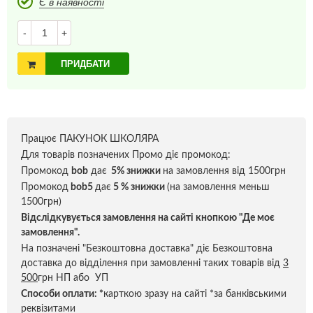
Є в наявності
-
+
ПРИДБАТИ
Працює ПАКУНОК ШКОЛЯРА
Для товарів позначених Промо діє промокод:
Промокод
bob
дає
5% знижки
на замовлення від 1500грн
Промокод
bob5
дає
5 % знижки
(на замовлення меньш
1500грн)
Відслідкувується замовлення на сайті кнопкою "Де моє
замовлення".
На позначені "Безкоштовна доставка" діє Безкоштовна
доставка до відділення при замовленні таких товарів від
3
500
грн НП або УП
Способи оплати:
*
карткою зразу на сайті *за банківськими
реквізитами