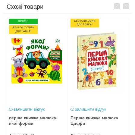
Схожі товари
Previous
Next
БЕЗКОШТОВНА
ПРОМО
ДОСТАВКА*
БЕЗКОШТОВНА
ДОСТАВКА*
залишити відгук
залишити відгук
перша книжка малюка
Перша книжка малюка
п
якої форми
Цифри
с