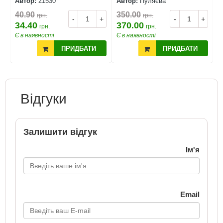
Автор:
21530
Автор:
Пуляєва
А
40.90
350.00
4
грн.
грн.
+
-
+
-
+
34.40
370.00
3
грн.
грн.
Є в наявності
Є в наявності
Є
ПРИДБАТИ
ПРИДБАТИ
Відгуки
Залишити відгук
Ім'я
Email