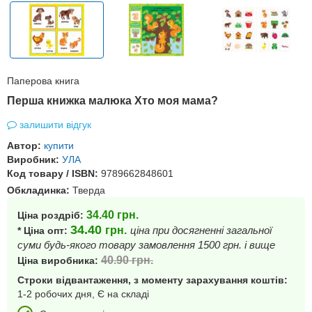
Паперова книга
Перша книжка малюка Хто моя мама?
залишити відгук
Автор:
купити
Виробник:
УЛА
Код товару / ISBN:
9789662848601
Обкладинка:
Тверда
34.40
грн.
Ціна роздріб:
34.40
грн.
ціна при досягненні загальної
* Ціна опт:
суми будь-якого товару замовлення 1500 грн. і вище
40.90
грн.
Ціна виробника:
Строки відвантаження, з моменту зарахування коштів:
1-2 робочих дня, Є на складі