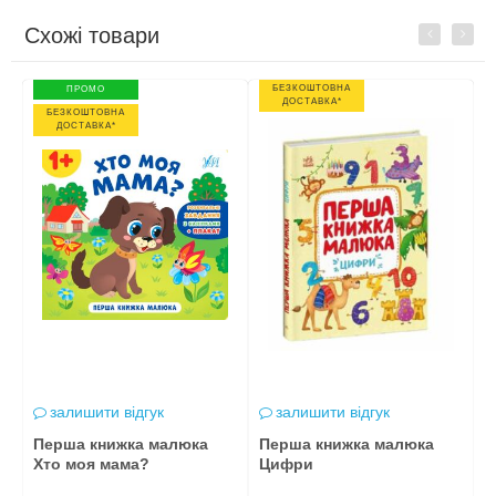
Схожі товари
Previous
Next
БЕЗКОШТОВНА
ПРОМО
ДОСТАВКА*
БЕЗКОШТОВНА
ДОСТАВКА*
залишити відгук
залишити відгук
Перша книжка малюка
Перша книжка малюка
п
Хто моя мама?
Цифри
с