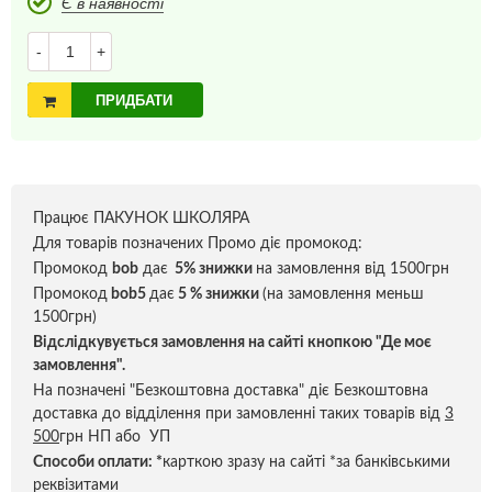
Є в наявності
-
+
ПРИДБАТИ
Працює ПАКУНОК ШКОЛЯРА
Для товарів позначених Промо діє промокод:
Промокод
bob
дає
5% знижки
на замовлення від 1500грн
Промокод
bob5
дає
5 % знижки
(на замовлення меньш
1500грн)
Відслідкувується замовлення на сайті кнопкою "Де моє
замовлення".
На позначені "Безкоштовна доставка" діє Безкоштовна
доставка до відділення при замовленні таких товарів від
3
500
грн НП або УП
Способи оплати:
*
карткою зразу на сайті *за банківськими
реквізитами