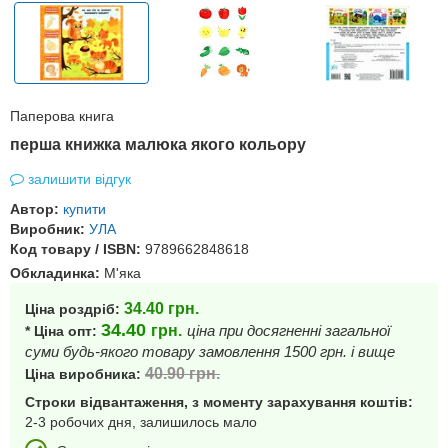
Паперова книга
перша книжка малюка якого кольору
залишити відгук
Автор:
купити
Виробник:
УЛА
Код товару / ISBN:
9789662848618
Обкладинка:
М'яка
34.40
грн.
Ціна роздріб:
34.40
грн.
ціна при досягненні загальної
* Ціна опт:
суми будь-якого товару замовлення 1500 грн. і вище
40.90
грн.
Ціна виробника:
Строки відвантаження, з моменту зарахування коштів:
2-3 робочих дня, залишилось мало