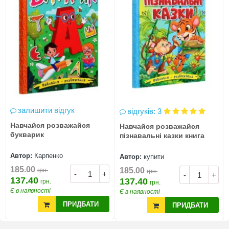
залишити відгук
відгуків: 3
Навчайся розважайся
Навчайся розважайся
букварик
пізнавальні казки книга
Автор:
Карпенко
Автор:
купити
185.00
185.00
грн.
грн.
-
+
-
+
137.40
137.40
грн.
грн.
Є в наявності
Є в наявності
ПРИДБАТИ
ПРИДБАТИ