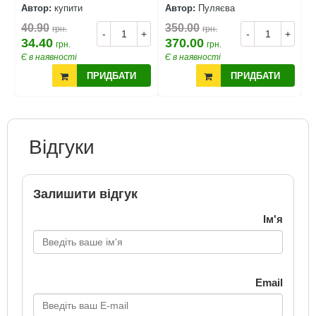
Автор:
купити
Автор:
Пуляєва
А
40.90
350.00
4
грн.
грн.
+
-
+
-
+
34.40
370.00
3
грн.
грн.
Є в наявності
Є в наявності
Є
ПРИДБАТИ
ПРИДБАТИ
Відгуки
Залишити відгук
Ім'я
Email