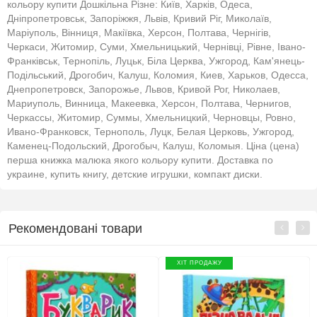
кольору купити Дошкільна Різне: Київ, Харків, Одеса,
Дніпропетровськ, Запоріжжя, Львів, Кривий Ріг, Миколаїв,
Маріуполь, Вінниця, Макіївка, Херсон, Полтава, Чернігів,
Черкаси, Житомир, Суми, Хмельницький, Чернівці, Рівне, Івано-
Франківськ, Тернопіль, Луцьк, Біла Церква, Ужгород, Кам'янець-
Подільський, Дрогобич, Калуш, Коломия, Киев, Харьков, Одесса,
Днепропетровск, Запорожье, Львов, Кривой Рог, Николаев,
Мариуполь, Винница, Макеевка, Херсон, Полтава, Чернигов,
Черкассы, Житомир, Суммы, Хмельницкий, Черновцы, Ровно,
Ивано-Франковск, Тернополь, Луцк, Белая Церковь, Ужгород,
Каменец-Подольский, Дрогобыч, Калуш, Коломыя. Ціна (цена)
перша книжка малюка якого кольору купити. Доставка по
украине, купить книгу, детские игрушки, компакт диски.
Рекомендовані товари
ХІТ ПРОДАЖУ