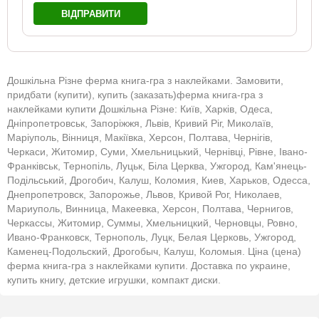
ВІДПРАВИТИ
Дошкільна Різне ферма книга-гра з наклейками. Замовити,
придбати (купити), купить (заказать)ферма книга-гра з
наклейками купити Дошкільна Різне: Київ, Харків, Одеса,
Дніпропетровськ, Запоріжжя, Львів, Кривий Ріг, Миколаїв,
Маріуполь, Вінниця, Макіївка, Херсон, Полтава, Чернігів,
Черкаси, Житомир, Суми, Хмельницький, Чернівці, Рівне, Івано-
Франківськ, Тернопіль, Луцьк, Біла Церква, Ужгород, Кам'янець-
Подільський, Дрогобич, Калуш, Коломия, Киев, Харьков, Одесса,
Днепропетровск, Запорожье, Львов, Кривой Рог, Николаев,
Мариуполь, Винница, Макеевка, Херсон, Полтава, Чернигов,
Черкассы, Житомир, Суммы, Хмельницкий, Черновцы, Ровно,
Ивано-Франковск, Тернополь, Луцк, Белая Церковь, Ужгород,
Каменец-Подольский, Дрогобыч, Калуш, Коломыя. Ціна (цена)
ферма книга-гра з наклейками купити. Доставка по украине,
купить книгу, детские игрушки, компакт диски.