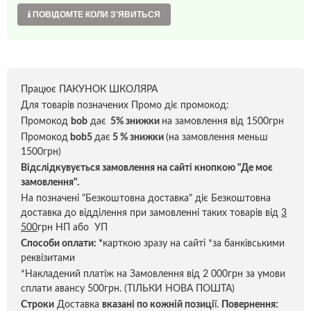
ПОВІДОМТЕ КОЛИ З'ЯВИТЬСЯ
Працює ПАКУНОК ШКОЛЯРА
Для товарів позначених Промо діє промокод:
Промокод
bob
дає
5% знижки
на замовлення від 1500грн
Промокод
bob5
дає
5 % знижки
(на замовлення меньш
1500грн)
Відслідкувується замовлення на сайті кнопкою "Де моє
замовлення".
На позначені "Безкоштовна доставка" діє Безкоштовна
доставка до відділення при замовленні таких товарів від
3
500
грн НП або УП
Способи оплати:
*
карткою зразу на сайті *за банківськими
реквізитами
*Накладений платіж на Замовлення від 2 000грн за умови
сплати авансу 500грн. (ТІЛЬКИ НОВА ПОШТА)
Строки
Доставка
вказані по кожній позиці
ї.
Повернення: