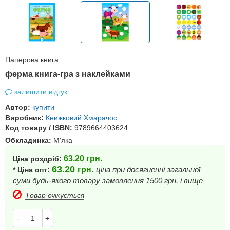
Паперова книга
ферма книга-гра з наклейками
залишити відгук
Автор:
купити
Виробник:
Книжковий Хмарачос
Код товару / ISBN:
9789664403624
Обкладинка:
М'яка
63.20
грн.
Ціна роздріб:
63.20
грн.
ціна при досягненні загальної
* Ціна опт:
суми будь-якого товару замовлення 1500 грн. і вище
Товар очікується
-
+