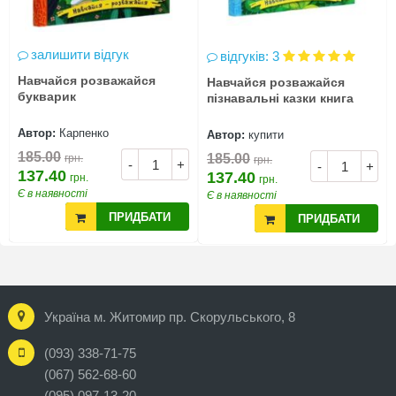
залишити відгук
відгуків: 3
Навчайся розважайся
Навчайся розважайся
букварик
пізнавальні казки книга
Автор:
Карпенко
Автор:
купити
185.00
185.00
грн.
грн.
-
+
-
+
137.40
137.40
грн.
грн.
Є в наявності
Є в наявності
ПРИДБАТИ
ПРИДБАТИ
Україна м. Житомир пр. Скорульського, 8
(093) 338-71-75
(067) 562-68-60
(095) 097-13-20