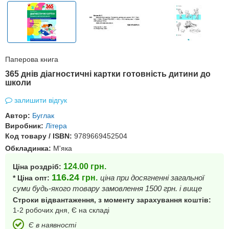
Паперова книга
365 днів діагностичні картки готовність дитини до
школи
залишити відгук
Автор:
Буглак
Виробник:
Літера
Код товару / ISBN:
9789669452504
Обкладинка:
М'яка
124.00
грн.
Ціна роздріб:
116.24
грн.
ціна при досягненні загальної
* Ціна опт:
суми будь-якого товару замовлення 1500 грн. і вище
Строки відвантаження, з моменту зарахування коштів:
1-2 робочих дня, Є на складі
Є в наявності