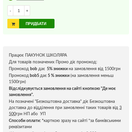
-
+
ПРИДБАТИ
Працює ПАКУНОК ШКОЛЯРА
Для товарів позначених Промо діє промокод:
Промокод
bob
дає
5% знижки
на замовлення від 1500грн
Промокод
bob5
дає
5 % знижки
(на замовлення меньш
1500грн)
Відслідкувується замовлення на сайті кнопкою "Де моє
замовлення".
На позначені "Безкоштовна доставка" діє Безкоштовна
доставка до відділення при замовленні таких товарів від
3
500
грн НП або УП
Способи оплати:
*
карткою зразу на сайті *за банківськими
реквізитами