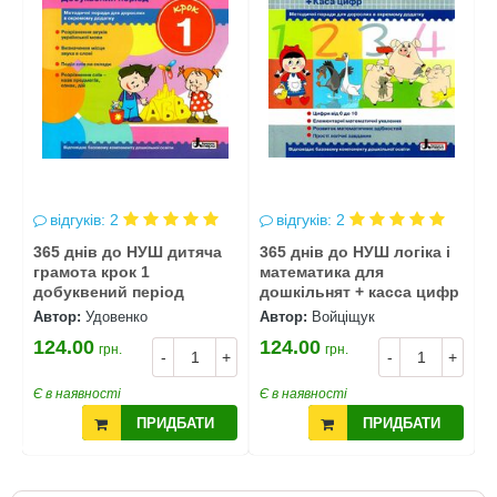
відгуків: 2
відгуків: 2
365 днів до НУШ дитяча
365 днів до НУШ логіка і
3
й
грамота крок 1
математика для
а
добуквений період
дошкільнят + касса цифр
д
Автор:
Удовенко
Автор:
Войціщук
А
124.00
124.00
1
грн.
грн.
+
-
+
-
+
Є в наявності
Є в наявності
Є
ПРИДБАТИ
ПРИДБАТИ