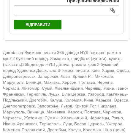
Прикріпити зображення
ВІДПРАВИТИ
Дошкільна Вчимося писати 365 днів до НУШ дитяча грамота
крок 2 буквений період. Замовити, придбати (купити), купить
(заказать)365 днів до НУШ дитяча грамота крок 2 буквений
період Удовенко Дошкільна Вчимося писати: Київ, Харків, Одеса,
Дніпропетровськ, Запоріжжя, Львів, Кривий Ріг, Миколаїв,
Маріуполь, Вінниця, Макіївка, Херсон, Полтава, Чернігів,
Черкаси, Житомир, Суми, Хмельницький, Чернівці, Рівне, Івано-
Франківськ, Тернопіль, Луцьк, Біла Церква, Ужгород, Кам'янець-
Подільський, Дрогобич, Калуш, Коломия, Киев, Харьков, Одесса,
Днепропетровск, Запорожье, Львов, Кривой Рог, Николаев,
Мариуполь, Винница, Макеевка, Херсон, Полтава, Чернигов,
Черкассы, Житомир, Суммы, Хмельницкий, Черновцы, Ровно,
Ивано-Франковск, Тернополь, Луцк, Белая Церковь, Ужгород,
Каменец-Подольский, Дрогобыч, Калуш, Коломыя. Ціна (цена)