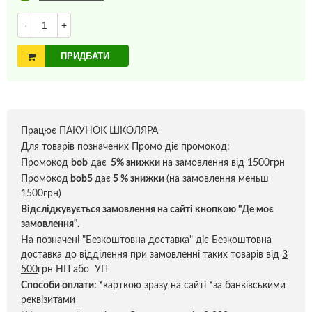
-
+
ПРИДБАТИ
Працює ПАКУНОК ШКОЛЯРА
Для товарів позначених Промо діє промокод:
Промокод
bob
дає
5% знижки
на замовлення від 1500грн
Промокод
bob5
дає
5 % знижки
(на замовлення меньш
1500грн)
Відслідкувується замовлення на сайті кнопкою "Де моє
замовлення".
На позначені "Безкоштовна доставка" діє Безкоштовна
доставка до відділення при замовленні таких товарів від
3
500
грн НП або УП
Способи оплати:
*
карткою зразу на сайті *за банківськими
реквізитами