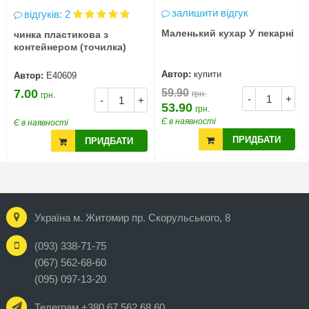
залишити відгук
відгуків: 2
Маленький кухар У пекарні
чинка пластикова з
контейнером (точилка)
Автор:
купити
Автор:
Е40609
7.00
59.90
грн.
грн.
-
+
-
+
53.90
грн.
Є в наявності
Є в наявності
ПРИДБАТИ
ПРИДБАТИ
Україна м. Житомир пр. Скорульського, 8
(093) 338-71-75
(067) 562-68-60
(095) 097-13-20
Телеграм +380 67 562 68 60