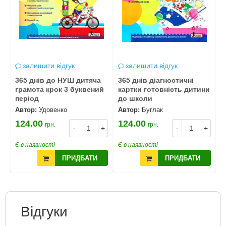
залишити відгук
залишити відгук
365 днів до НУШ дитяча
365 днів діагностичні
3
грамота крок 3 буквений
картки готовність дитини
п
період
до школи
Автор:
Удовенко
Автор:
Буглак
А
124.00
124.00
1
грн.
грн.
-
+
-
+
+
Є в наявності
Є в наявності
Є
ПРИДБАТИ
ПРИДБАТИ
Відгуки