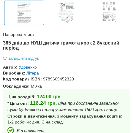
Паперова книга
365 днів до НУШ дитяча грамота крок 2 буквений
період
залишити відгук
Автор:
Удовенко
Виробник:
Літера
Код товару / ISBN:
9789669452320
Обкладинка:
М'яка
124.00
грн.
Ціна роздріб:
116.24
грн.
ціна при досягненні загальної
* Ціна опт:
суми будь-якого товару замовлення 1500 грн. і вище
Строки відвантаження, з моменту зарахування коштів:
1-2 робочих дня, Є на складі
Є в наявності