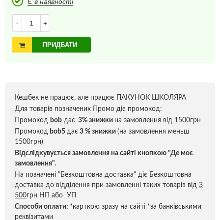
Є в наявності
-
+
ПРИДБАТИ
Кешбек не працює, але працює ПАКУНОК ШКОЛЯРА
Для товарів позначених Промо діє промокод:
Промокод
bob
дає
3% знижки
на замовлення від 1500грн
Промокод
bob5
дає
3 % знижки
(на замовлення меньш
1500грн)
Відслідкувується замовлення на сайті кнопкою "Де моє
замовлення".
На позначені "Безкоштовна доставка" діє Безкоштовна
доставка до відділення при замовленні таких товарів від
3
500
грн НП або УП
Способи оплати:
*
карткою зразу на сайті *за банківськими
реквізитами