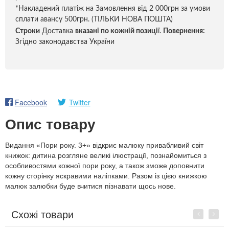
*Накладений платіж на Замовлення від 2 000грн за умови
сплати авансу 500грн. (ТІЛЬКИ НОВА ПОШТА)
Строки
Доставка
вказані по кожній позиці
ї.
Повернення:
Згідно законодавства України
Facebook
Twitter
Опис товару
Видання «Пори року. 3+» відкриє малюку привабливий світ
книжок: дитина розгляне великі ілюстрації, познайомиться з
особливостями кожної пори року, а також зможе доповнити
кожну сторінку яскравими наліпками. Разом із цією книжкою
малюк залюбки буде вчитися пізнавати щось нове.
Схожі товари
Previous
Next