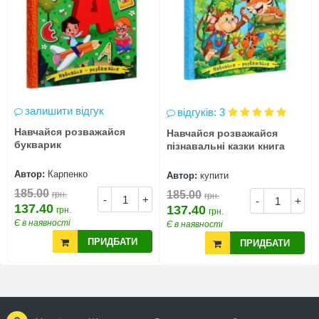
залишити відгук
відгуків: 3
Навчайся розважайся
Навчайся розважайся
букварик
пізнавальні казки книга
Автор:
Карпенко
Автор:
купити
185.00
185.00
грн.
грн.
-
+
-
+
137.40
137.40
грн.
грн.
Є в наявності
Є в наявності
ПРИДБАТИ
ПРИДБАТИ