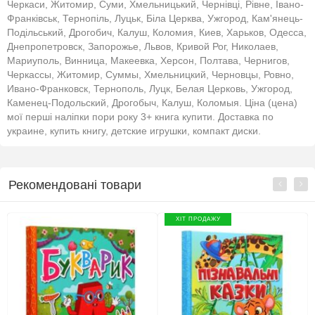
Черкаси, Житомир, Суми, Хмельницький, Чернівці, Рівне, Івано-
Франківськ, Тернопіль, Луцьк, Біла Церква, Ужгород, Кам'янець-
Подільський, Дрогобич, Калуш, Коломия, Киев, Харьков, Одесса,
Днепропетровск, Запорожье, Львов, Кривой Рог, Николаев,
Мариуполь, Винница, Макеевка, Херсон, Полтава, Чернигов,
Черкассы, Житомир, Суммы, Хмельницкий, Черновцы, Ровно,
Ивано-Франковск, Тернополь, Луцк, Белая Церковь, Ужгород,
Каменец-Подольский, Дрогобыч, Калуш, Коломыя. Ціна (цена)
мої перші наліпки пори року 3+ книга купити. Доставка по
украине, купить книгу, детские игрушки, компакт диски.
Рекомендовані товари
ХІТ ПРОДАЖУ