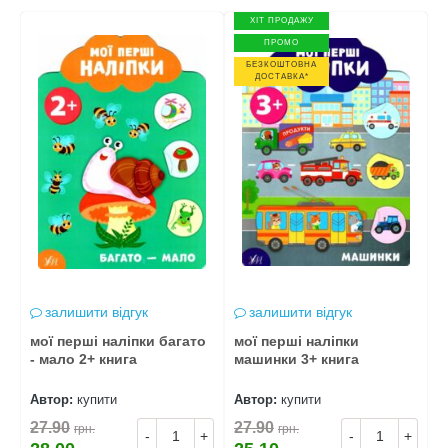
ХІТ ПРОДАЖУ
ПРОМО
БЕЗКОШТОВНА
ДОСТАВКА*
залишити відгук
залишити відгук
мої перші наліпки багато
мої перші наліпки
м
- мало 2+ книга
машинки 3+ книга
0
Автор:
купити
Автор:
купити
А
27.90
27.90
2
грн.
грн.
+
-
+
-
+