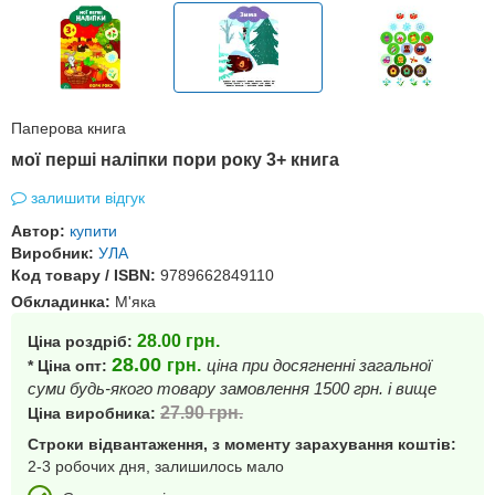
Паперова книга
мої перші наліпки пори року 3+ книга
залишити відгук
Автор:
купити
Виробник:
УЛА
Код товару / ISBN:
9789662849110
Обкладинка:
М'яка
28.00
грн.
Ціна роздріб:
28.00
грн.
ціна при досягненні загальної
* Ціна опт:
суми будь-якого товару замовлення 1500 грн. і вище
27.90
грн.
Ціна виробника:
Строки відвантаження, з моменту зарахування коштів:
2-3 робочих дня, залишилось мало