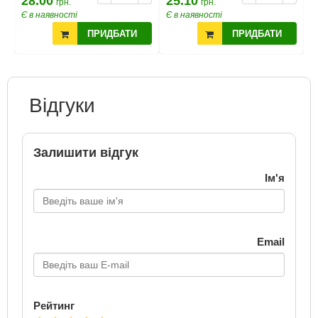
28.00
25.10
2
грн.
грн.
Є в наявності
Є в наявності
Є
ПРИДБАТИ
ПРИДБАТИ
Відгуки
Залишити відгук
Ім'я
Email
Рейтинг