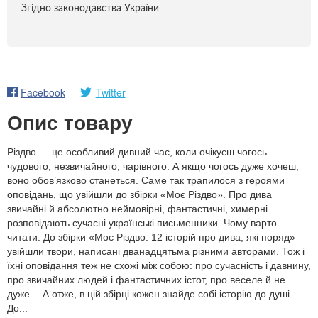
Згідно законодавства України
Facebook
Twitter
Опис товару
Різдво — це особливий дивний час, коли очікуєш чогось
чудового, незвичайного, чарівного. А якщо чогось дуже хочеш,
воно обов’язково станеться. Саме так трапилося з героями
оповідань, що увійшли до збірки «Моє Різдво». Про дива
звичайні й абсолютно неймовірні, фантастичні, химерні
розповідають сучасні українські письменники. Чому варто
читати: До збірки «Моє Різдво. 12 історій про дива, які поряд»
увійшли твори, написані дванадцятьма різними авторами. Тож і
їхні оповідання теж не схожі між собою: про сучасність і давнину,
про звичайних людей і фантастичних істот, про веселе й не
дуже… А отже, в цій збірці кожен знайде собі історію до душі…
До...