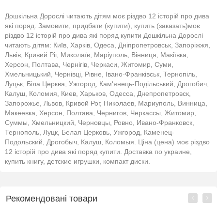
Дошкільна Дорослі читають дітям моє різдво 12 історій про дива
які поряд. Замовити, придбати (купити), купить (заказать)моє
різдво 12 історій про дива які поряд купити Дошкільна Дорослі
читають дітям: Київ, Харків, Одеса, Дніпропетровськ, Запоріжжя,
Львів, Кривий Ріг, Миколаїв, Маріуполь, Вінниця, Макіївка,
Херсон, Полтава, Чернігів, Черкаси, Житомир, Суми,
Хмельницький, Чернівці, Рівне, Івано-Франківськ, Тернопіль,
Луцьк, Біла Церква, Ужгород, Кам'янець-Подільський, Дрогобич,
Калуш, Коломия, Киев, Харьков, Одесса, Днепропетровск,
Запорожье, Львов, Кривой Рог, Николаев, Мариуполь, Винница,
Макеевка, Херсон, Полтава, Чернигов, Черкассы, Житомир,
Суммы, Хмельницкий, Черновцы, Ровно, Ивано-Франковск,
Тернополь, Луцк, Белая Церковь, Ужгород, Каменец-
Подольский, Дрогобыч, Калуш, Коломыя. Ціна (цена) моє різдво
12 історій про дива які поряд купити. Доставка по украине,
купить книгу, детские игрушки, компакт диски.
Рекомендовані товари