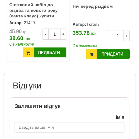
Святковий набір до
Ніч перед різдвом
Р
різдва та нового року
к
(санта клаус) купити
Автор:
21420
Автор:
Гоголь
А
45.90
грн.
353.78
4
грн.
+
-
+
-
+
38.60
грн.
Є в наявності
Є в наявності
Є
ПРИДБАТИ
ПРИДБАТИ
Відгуки
Залишити відгук
Ім'я