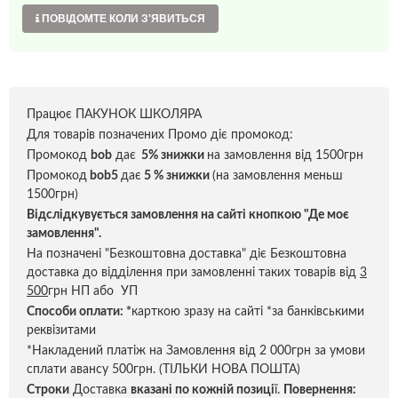
ПОВІДОМТЕ КОЛИ З'ЯВИТЬСЯ
Працює ПАКУНОК ШКОЛЯРА
Для товарів позначених Промо діє промокод:
Промокод
bob
дає
5% знижки
на замовлення від 1500грн
Промокод
bob5
дає
5 % знижки
(на замовлення меньш
1500грн)
Відслідкувується замовлення на сайті кнопкою "Де моє
замовлення".
На позначені "Безкоштовна доставка" діє Безкоштовна
доставка до відділення при замовленні таких товарів від
3
500
грн НП або УП
Способи оплати:
*
карткою зразу на сайті *за банківськими
реквізитами
*Накладений платіж на Замовлення від 2 000грн за умови
сплати авансу 500грн. (ТІЛЬКИ НОВА ПОШТА)
Строки
Доставка
вказані по кожній позиці
ї.
Повернення: