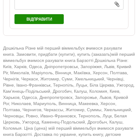
ВІДПРАВИТИ
Дошкільна Різне мій перший віммельбух вчимося рахувати
книга. Замовити, придбати (купити), купить (заказать)мій перший
віммельбух вчимося рахувати книга Барзотті Дошкільна Різне:
Київ, Харків, Одеса, Дніпропетровськ, Запоріжжя, Львів, Кривий
Ріг, Миколаїв, Маріуполь, Вінниця, Макіївка, Херсон, Полтава,
Чернігів, Черкаси, Житомир, Суми, Хмельницький, Чернівці,
Рівне, Івано-Франківськ, Тернопіль, Луцьк, Біла Церква, Ужгород,
Кам'янець-Подільський, Дрогобич, Калуш, Коломия, Киев,
Харьков, Одесса, Днепропетровск, Запорожье, Львов, Кривой
Рог, Николаев, Мариуполь, Винница, Макеевка, Херсон,
Полтава, Чернигов, Черкассы, Житомир, Суммы, Хмельницкий,
Черновцы, Ровно, Ивано-Франковск, Тернополь, Луцк, Белая
Церковь, Ужгород, Каменец-Подольский, Дрогобыч, Калуш,
Коломыя. Ціна (цена) мій перший віммельбух вчимося рахувати
книга Барзотті. Доставка по украине, купить книгу, детские