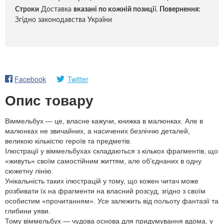
Строки
Доставка
вказані по кожній позиці
ї.
Повернення:
Згідно законодавства України
Facebook
Twitter
Опис товару
Віммельбух — це, власне кажучи, книжка в малюнках. Але в
малюнках не звичайних, а насичених безліччю деталей,
великою кількістю героїв та предметів.
Ілюстрації у віммельбухах складаються з кількох фрагментів, що
«живуть» своїм самостійним життям, але об’єднаних в одну
сюжетну лінію.
Унікальність таких ілюстрацій у тому, що кожен читач може
розбивати їх на фрагменти на власний розсуд, згідно з своїм
особистим «прочитанням». Усе залежить від польоту фантазії та
глибини уяви.
Тому віммельбух — чудова основа для придумування вдома, у