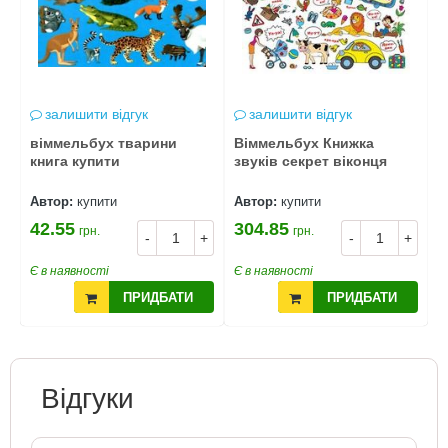
залишити відгук
залишити відгук
віммельбух тварини
Віммельбух Книжка
М
книга купити
звуків секрет віконця
в
Автор:
купити
Автор:
купити
А
42.55
304.85
1
грн.
грн.
+
-
+
-
+
1
Є в наявності
Є в наявності
Є
ПРИДБАТИ
ПРИДБАТИ
Відгуки