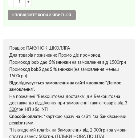
-
+
ПОВІДОМТЕ КОЛИ З'ЯВИТЬСЯ
Працює ПАКУНОК ШКОЛЯРА
Для товарів позначених Промо діє промокод:
Промокод
bob
дає
5% знижки
на замовлення від 1500грн
Промокод
bob5
дає
5 % знижки
(на замовлення меньш
1500грн)
Відслідкувується замовлення на сайті кнопкою "Де моє
замовлення".
На позначені "Безкоштовна доставка" діє Безкоштовна
доставка до відділення при замовленні таких товарів від
3
500
грн НП або УП
Способи оплати:
*
карткою зразу на сайті *за банківськими
реквізитами
*Накладений платіж на Замовлення від 2 000грн за умови
сплати авансу 500грн. (ТІЛЬКИ НОВА ПОШТА)