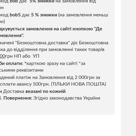
окод
bob
дає
5% знижки
на замовлення від
рн
код
bob5
дає
5 % знижки
(на замовлення меньш
н)
дкувується замовлення на сайті кнопкою "Де
мовлення".
начені "Безкоштовна доставка" діє Безкоштовна
ка до відділення при замовленні таких товарів
500
грн НП або УП
би оплати:
*
карткою зразу на сайті *за
ськими реквізитами
дений платіж на Замовлення від 2 000грн за
 сплати авансу 500грн. (ТІЛЬКИ НОВА ПОШТА)
и
Доставка
вказані по кожній
ї.
Повернення:
Згідно законодавства України