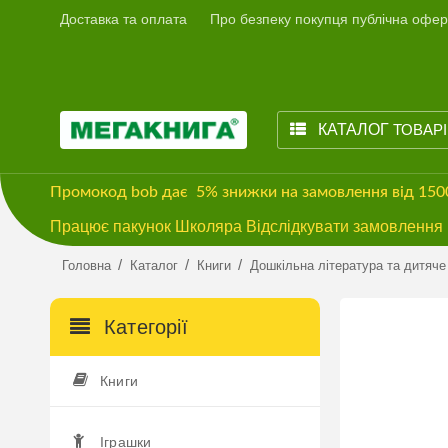
Доставка та оплата
Про безпеку покупця публічна офер
КАТАЛОГ
ТОВАР
Промокод
bob
дає
5% знижки
на замовлення від 15
Працює пакунок Школяра Відслідкувати замовлення м
/
/
/
Головна
Каталог
Книги
Дошкільна література та дитяче
Категорії
Книги
Іграшки