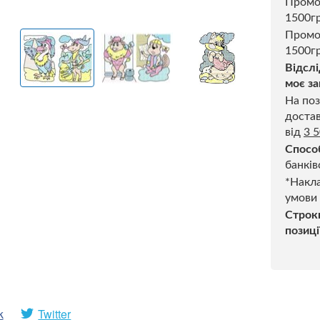
Пром
1500г
Промо
1500гр
Відслі
моє за
На поз
достав
від
3 
Спосо
банків
*Накла
умови
Строк
позиці
k
Twitter