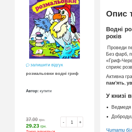
Опис 
Водні ро
років
Проведи пен
Без фарб, п
«Гриф-Черв
залишити відгук
сприяє роз
розмальовки водні гриф
Активна гра
памʼять
,
ув
Автор:
купити
У книзі 
Ведмедя 
Добродуш
37.00
грн.
-
+
29.23
грн.
Читати бі
Товар очікується