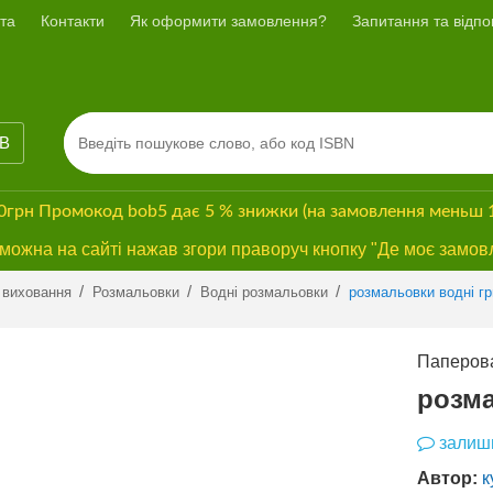
та
Контакти
Як оформити замовлення?
Запитання та відпов
ІВ
00грн
Промокод
bob5
дає
5 % знижки
(на замовлення меньш 
ожна на сайті нажав згори праворуч кнопку "Де моє замов
Previous
Next
/
/
/
 виховання
Розмальовки
Водні розмальовки
розмальовки водні г
Паперова
розма
залиши
Автор:
к