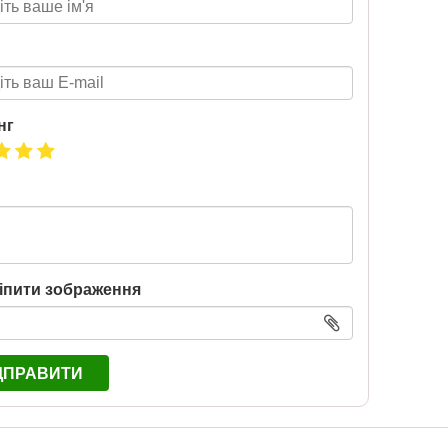
нг
іпити зображення
ДПРАВИТИ