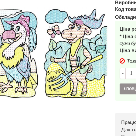
Виробни
Код това
Обклади
Ціна р
* Ціна
суми бу
Ціна в
Тов
-
ПОВІ
Прац
Для то