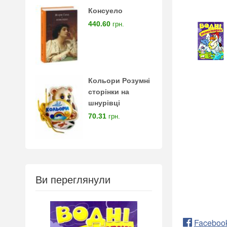
Консуело
440.60
грн.
Кольори Розумні
сторінки на
шнурівці
70.31
грн.
Ви переглянули
Faceboo