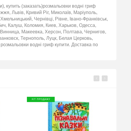
), купить (заказать)розмальовки водні гриф
жжя, Львів, Кривий Ріг, Миколаїв, Маріуполь,
 Хмельницький, Чернівці, Рівне, Івано-Франківськ,
бич, Калуш, Коломия, Киев, Харьков, Одесса,
 Винница, Макеевка, Херсон, Полтава, Чернигов,
нковск, Тернополь, Луцк, Белая Церковь,
розмальовки водні гриф купити. Доставка по
ХІТ ПРОДАЖУ
ХІТ П