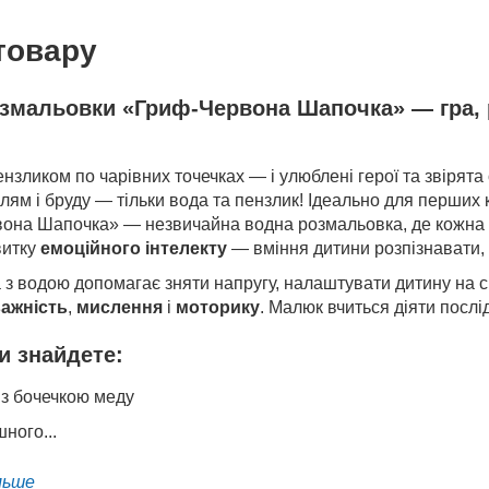
товару
змальовки «Гриф-Червона Шапочка» — гра, р
зликом по чарівних точечках — і улюблені герої та звірята
лям і бруду — тільки вода та пензлик! Ідеально для перших к
она Шапочка» — незвичайна водна розмальовка, де кожна ст
витку
емоційного інтелекту
— вміння дитини розпізнавати, 
 з водою допомагає зняти напругу, налаштувати дитину на с
ажність
,
мислення
і
моторику
. Малюк вчиться діяти послі
ви знайдете:
з бочечкою меду
ного...
льше