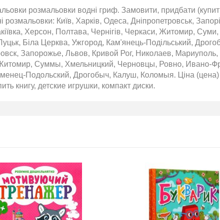
льовки розмальовки водні гриф. Замовити, придбати (купити
і розмальовки: Київ, Харків, Одеса, Дніпропетровськ, Запорі
кіївка, Херсон, Полтава, Чернігів, Черкаси, Житомир, Суми,
Луцьк, Біла Церква, Ужгород, Кам'янець-Подільський, Дрого
овск, Запорожье, Львов, Кривой Рог, Николаев, Мариуполь,
Житомир, Суммы, Хмельницкий, Черновцы, Ровно, Ивано-Фра
менец-Подольский, Дрогобыч, Калуш, Коломыя. Ціна (цена) 
пить книгу, детские игрушки, компакт диски.