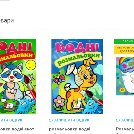
овари
ПРОМО
БЕЗКОШТО
ДОСТАВК
ити відгук
залишити відгук
залиш
овки водні єнот
розмальовки водні
Розмаль