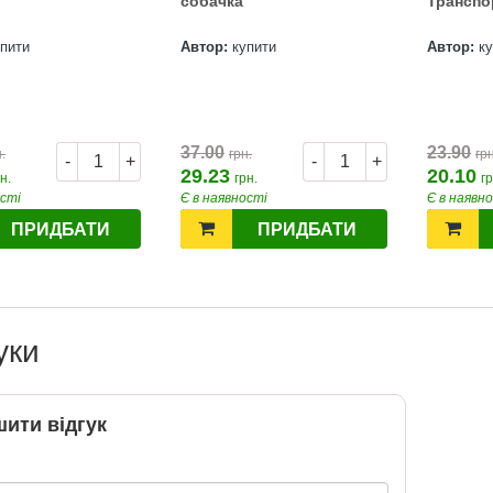
собачка
Транспо
BMW
обіль!
упити
Автор:
купити
Автор:
к
2026-06-18
озігрують
те: кожна
нс стати
37.00
23.90
.
грн.
грн
-
+
-
+
томобіля.
29.23
20.10
н.
грн.
гр
 31.07
ості
Є в наявності
Є в наявн
ну посилку
ПРИДБАТИ
ПРИДБАТИ
ймай
то. Кожна
виграш
ь шансів -
 за номером
уки
hta.ua/win_bmw
ити відгук