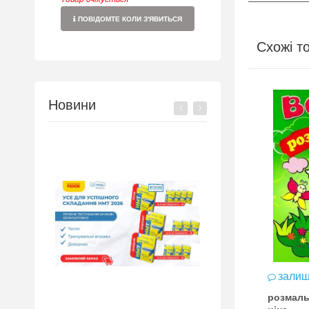
ПОВІДОМТЕ КОЛИ З'ЯВИТЬСЯ
Схожі т
Новини
ити відгук
залишити відгук
залиш
овки водні
розмальовки водні кінь
розмаль