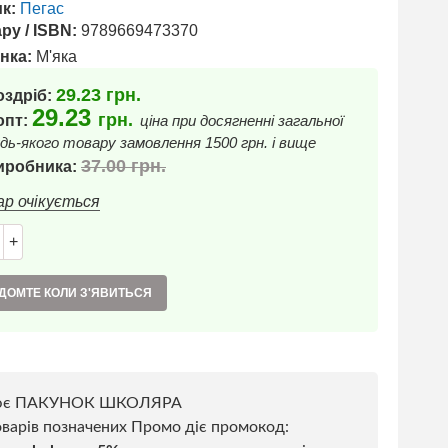
к:
Пегас
ру / ISBN:
9789669473370
нка:
М'яка
29.23
грн.
оздріб:
29.23
грн.
 опт:
ціна при досягненні загальної
дь-якого товару замовлення 1500 грн. і вище
37.00
грн.
иробника:
ар очікується
+
ДОМТЕ КОЛИ З'ЯВИТЬСЯ
ює ПАКУНОК ШКОЛЯРА
варів позначених Промо діє промокод: