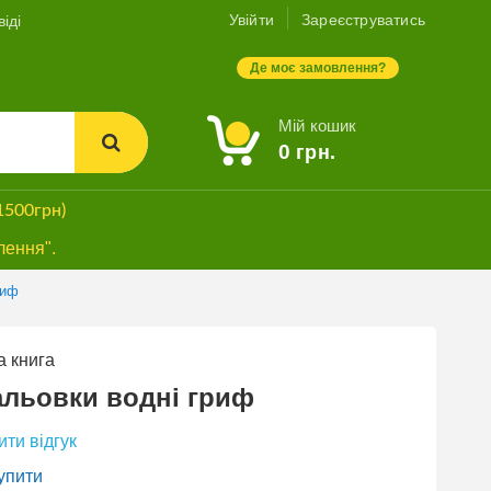
Увійти
Зареєструватись
іді
Де моє замовлення?
Мій кошик
0
грн.
1500грн)
лення".
риф
 книга
льовки водні гриф
ти відгук
упити