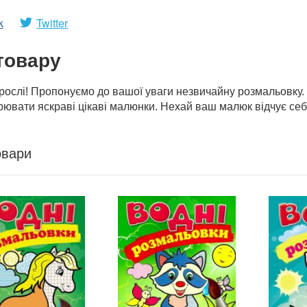
k
Twitter
товару
рослі! Пропонуємо до вашої уваги незвичайну розмальовку.
ювати яскраві цікаві малюнки. Нехай ваш малюк відчує себ
овари