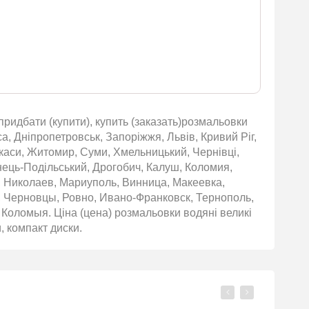
ридбати (купити), купить (заказать)розмальовки
а, Дніпропетровськ, Запоріжжя, Львів, Кривий Ріг,
ркаси, Житомир, Суми, Хмельницький, Чернівці,
янець-Подільський, Дрогобич, Калуш, Коломия,
, Николаев, Мариуполь, Винница, Макеевка,
 Черновцы, Ровно, Ивано-Франковск, Тернополь,
Коломыя. Ціна (цена) розмальовки водяні великі
, компакт диски.