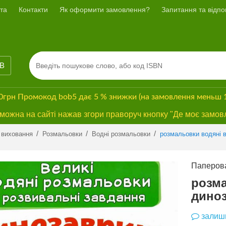
та
Контакти
Як оформити замовлення?
Запитання та відпов
ІВ
00грн
Промокод
bob5
дає
5 % знижки
(на замовлення меньш 
ожна на сайті нажав згори праворуч кнопку "Де моє замов
Previous
Next
/
/
/
 виховання
Розмальовки
Водні розмальовки
розмальовки водяні 
Паперова
розма
дино
залиши