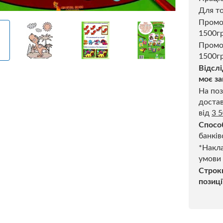
Для то
Пром
1500г
Промо
1500гр
Відслі
моє за
На поз
достав
від
3 
Спосо
банків
*Накла
умови
Строк
позиці