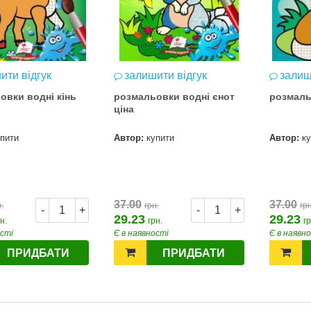
ити відгук
залишити відгук
залиш
овки водні кінь
розмальовки водні єнот
розмаль
ціна
упити
Автор:
купити
Автор:
к
37.00
37.00
.
грн.
грн
-
+
-
+
29.23
29.23
н.
грн.
гр
ості
Є в наявності
Є в наявн
ПРИДБАТИ
ПРИДБАТИ