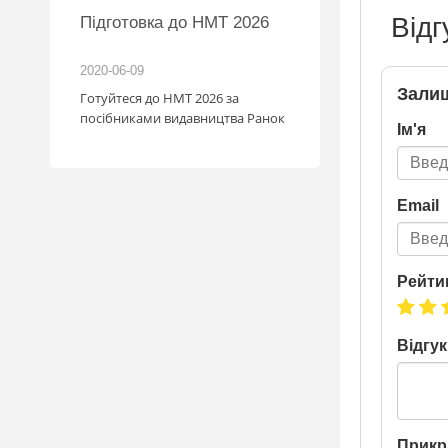
Відг
MW
Підготовка до НМТ 2026
іль!
2020-06-09
2026-06-18
Залиш
зігрують
Готуйтеся до НМТ 2026 за
: кожна
посібниками видавництва Ранок
Ім'я
с стати
мобіля.
1.07
у посилку
Email
май
. Кожна
граш
шансів -
Рейти
а номером
a.ua/win_bmw
Відгук
Прикр