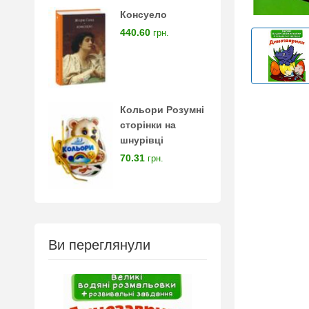
Консуело
440.60
грн.
Кольори Розумні
сторінки на
шнурівці
70.31
грн.
Ви переглянули