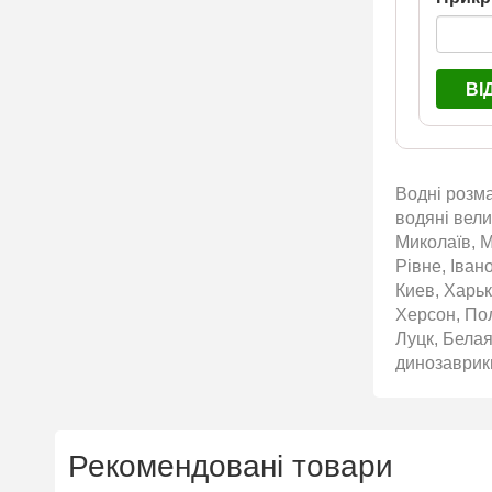
ВІ
Водні розма
водяні вели
Миколаїв, М
Рівне, Іван
Киев, Харьк
Херсон, По
Луцк, Белая
динозаврики
Рекомендовані товари