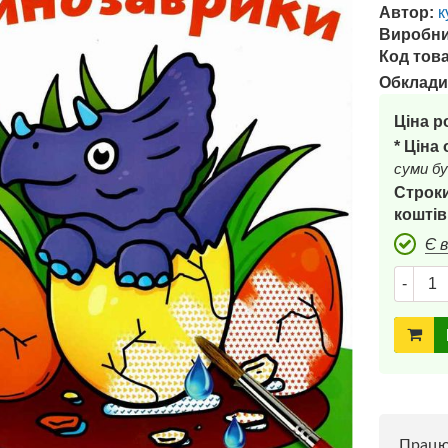
Автор:
к
Виробни
Код това
Обклади
Ціна р
* Ціна
суми бу
Строки
коштів
Є 
-
Прац