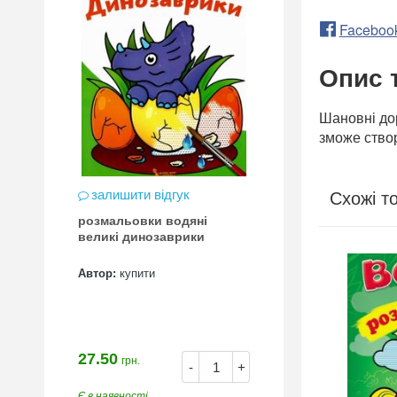
Faceboo
Опис 
Шановні до
зможе створ
залишити відгук
Схожі т
розмальовки водяні
великі динозаврики
Автор:
купити
27.50
грн.
-
+
Є в наявності