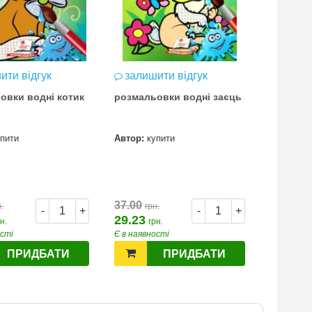
ити відгук
залишити відгук
залиш
овки водні котик
розмальовки водні заєць
розмаль
упити
Автор:
купити
Автор:
к
37.00
37.00
.
грн.
грн
-
+
-
+
29.23
29.23
н.
грн.
гр
ості
Є в наявності
Є в наявн
ПРИДБАТИ
ПРИДБАТИ