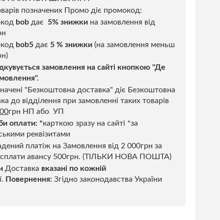
варів позначених Промо діє промокод:
окод
bob
дає
5% знижки
на замовлення від
рн
код
bob5
дає
5 % знижки
(на замовлення меньш
н)
дкувується замовлення на сайті кнопкою "Де
мовлення".
начені "Безкоштовна доставка" діє Безкоштовна
ка до відділення при замовленні таких товарів
500
грн НП або УП
би оплати:
*
карткою зразу на сайті *за
ськими реквізитами
дений платіж на Замовлення від 2 000грн за
 сплати авансу 500грн. (ТІЛЬКИ НОВА ПОШТА)
и
Доставка
вказані по кожній
ї.
Повернення:
Згідно законодавства України