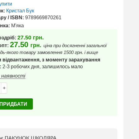
упити
к:
Кристал Бук
ру / ISBN:
9789669870261
нка:
М'яка
27.50
грн.
оздріб:
27.50
грн.
 опт:
ціна при досягненні загальної
дь-якого товару замовлення 1500 грн. і вище
 відвантаження, з моменту зарахування
:
2-3 робочих дня, залишилось мало
в наявності
+
ПРИДБАТИ
ює ПАКУНОК ШКОЛЯРА