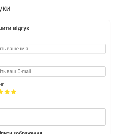
уки
Нова пошта та BMW
розігрують автомобіль!
2020-06-09
ити відгук
Нова пошта та BMW розігрують
автомобіль! Пам’ятайте: кожна
посилка — це один шанс стати
власником нового автомобіля.
Період дії акції: 15.06 - 31.07
Механіка: отримуй одну посилку
Новою поштою і приймай
участь в розіграші авто. Кожна
посилка = 1 шанс на виграш
Максимальна кількість шансів -
нг
15 Реєстрація в акції за номером
телефону Сторінка
акції: http://novaposhta.ua/win_bmw
іпити зображення