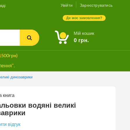
Увійти
Зареєструватись
іді
Де моє замовлення?
Мій кошик
0
грн.
1500грн)
лення".
великі динозаврики
 книга
льовки водяні великі
заврики
ти відгук