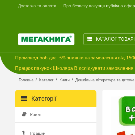
Доставка та оплата
Про безпеку покупця публічна офер
КАТАЛОГ
ТОВАР
Промокод
bob
дає
5% знижки
на замовлення від 15
Працює пакунок Школяра Відслідкувати замовлення м
/
/
/
Головна
Каталог
Книги
Дошкільна література та дитяче
Категорії
Книги
Іграшки