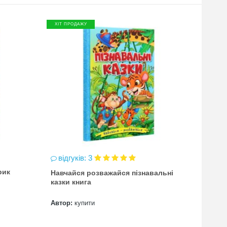
ХІТ ПРОДАЖУ
ХІТ П
відгуків: 3
відг
рик
Навчайся розважайся пізнавальні
чинка
казки книга
(точи
Автор:
купити
Автор