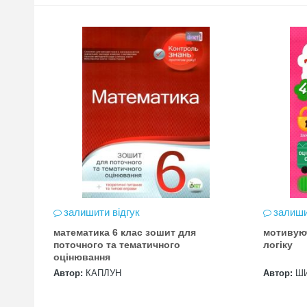
залишити відгук
залиши
математика 6 клас зошит для
мотивую
цена
поточного та тематичного
логіку
оцінювання
Автор:
КАПЛУН
Автор:
Ш