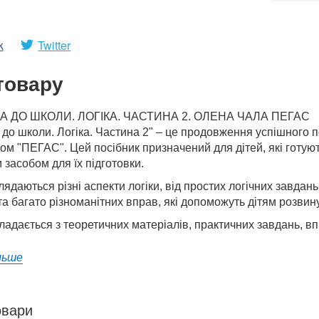
k
Twitter
товару
А ДО ШКОЛИ. ЛОГІКА. ЧАСТИНА 2. ОЛЕНА ЧАЛА ПЕГАС
 до школи. Логіка. Частина 2" – це продовження успішного
м "ПЕГАС". Цей посібник призначений для дітей, які готуютьс
засобом для їх підготовки.
глядаються різні аспекти логіки, від простих логічних завдань
а багато різноманітних вправ, які допоможуть дітям розвину
ладається з теоретичних матеріалів, практичних завдань, впра
льше
овари