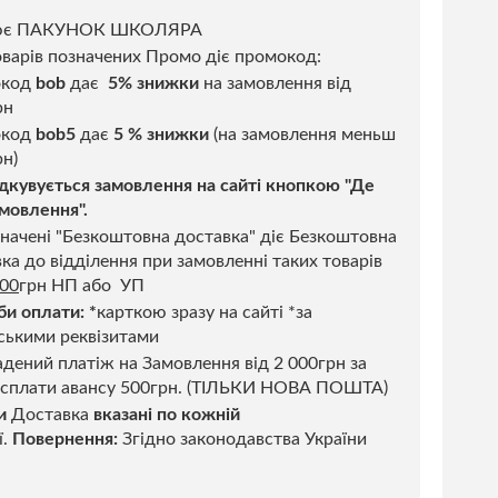
ює ПАКУНОК ШКОЛЯРА
варів позначених Промо діє промокод:
окод
bob
дає
5% знижки
на замовлення від
рн
код
bob5
дає
5 % знижки
(на замовлення меньш
н)
дкувується замовлення на сайті кнопкою "Де
мовлення".
начені "Безкоштовна доставка" діє Безкоштовна
ка до відділення при замовленні таких товарів
500
грн НП або УП
би оплати:
*
карткою зразу на сайті *за
ськими реквізитами
дений платіж на Замовлення від 2 000грн за
 сплати авансу 500грн. (ТІЛЬКИ НОВА ПОШТА)
и
Доставка
вказані по кожній
ї.
Повернення:
Згідно законодавства України