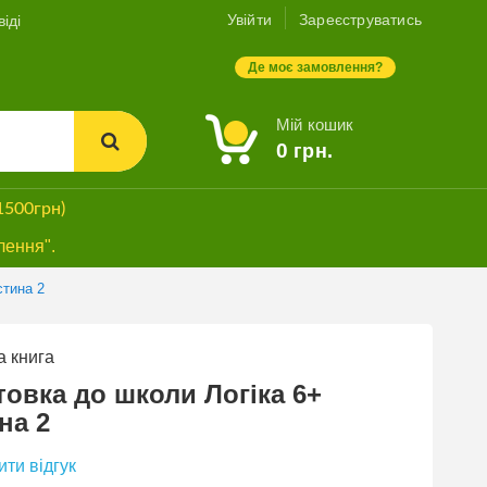
Увійти
Зареєструватись
іді
Де моє замовлення?
Мій кошик
0
грн.
1500грн)
лення".
стина 2
 книга
товка до школи Логіка 6+
на 2
ти відгук