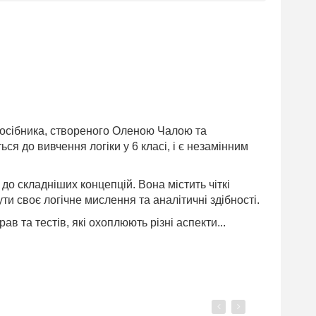
 посібника, створеного Оленою Чалою та
я до вивчення логіки у 6 класі, і є незамінним
 до складніших концепцій. Вона містить чіткі
ти своє логічне мислення та аналітичні здібності.
в та тестів, які охоплюють різні аспекти...
Previous
Next