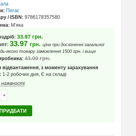
ала
к:
Пегас
ру / ISBN:
9786178357580
нка:
М'яка
33.97
грн.
оздріб:
33.97
грн.
 опт:
ціна при досягненні загальної
дь-якого товару замовлення 1500 грн. і вище
43.00
грн.
иробника:
 відвантаження, з моменту зарахування
:
1-2 робочих дня, Є на складі
в наявності
+
ПРИДБАТИ