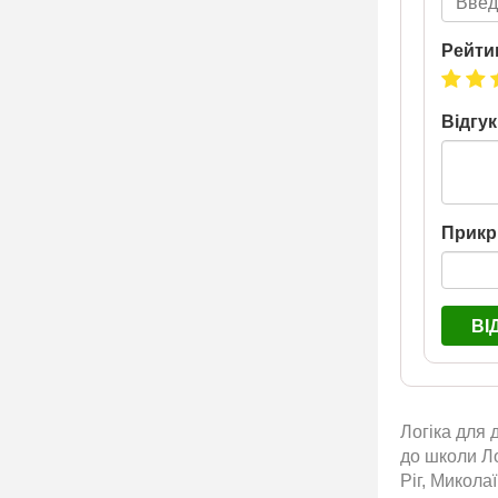
Рейти
Відгук
Прикр
ВІ
Логіка для 
до школи Ло
Ріг, Микола