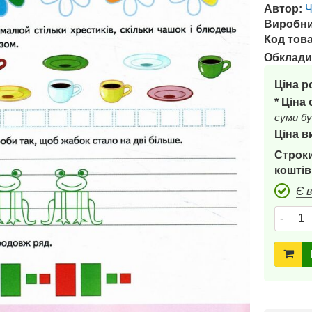
Автор:
Ч
Виробни
Код това
Обклади
Ціна р
* Ціна
суми бу
Ціна в
Строки
коштів
Є 
-