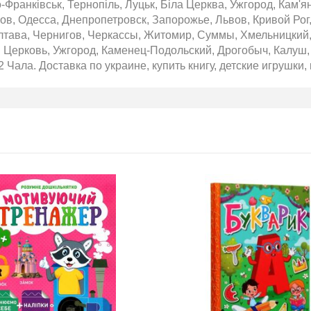
о-Франківськ, Тернопіль, Луцьк, Біла Церква, Ужгород, Кам'
ов, Одесса, Днепропетровск, Запорожье, Львов, Кривой Рог
лтава, Чернигов, Черкассы, Житомир, Суммы, Хмельницкий,
 Церковь, Ужгород, Каменец-Подольский, Дрогобыч, Калуш, 
2 Чала. Доставка по украине, купить книгу, детские игрушки,