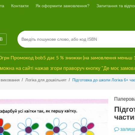
та
Контакти
Як оформити замовлення?
Запитання та відпов
ІВ
00грн
Промокод
bob5
дає
5 % знижки
(на замовлення меньш 
ожна на сайті нажав згори праворуч кнопку "Де моє замов
Previous
Next
/
/
 виховання
Логіка для дошкільнят
Підготовка до школи Логіка 6+ ча
Паперова
Підго
части
залиши