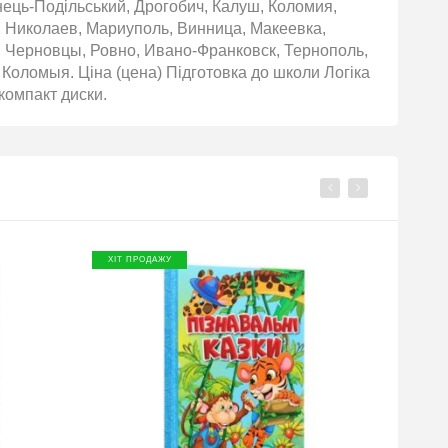
янець-Подільський, Дрогобич, Калуш, Коломия,
, Николаев, Мариуполь, Винница, Макеевка,
 Черновцы, Ровно, Ивано-Франковск, Тернополь,
Коломыя. Ціна (цена) Підготовка до школи Логіка
 компакт диски.
ХІТ ПРОДАЖУ
ХІТ П