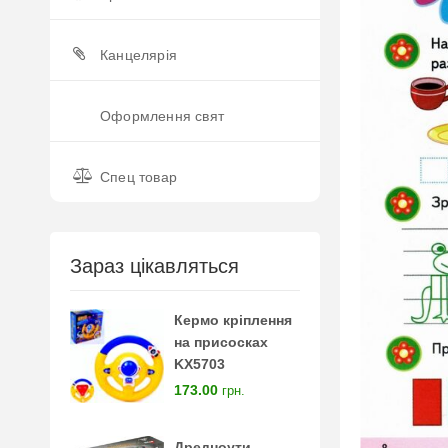
Канцелярія
Оформлення свят
Спец товар
Зараз цікавляться
Кермо кріплення
на присосках
KX5703
173.00
грн.
Дредноути