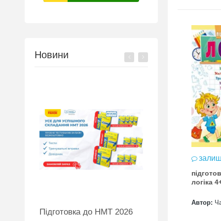
Новини
залишити відгук
залиш
ів: 2
підготовка до школи
підгото
асна підготовка
логіка 3+
логіка 4
 логіка уява та
Автор:
Чала
Автор:
Ч
упити
MW
Підготовка до НМТ 2026