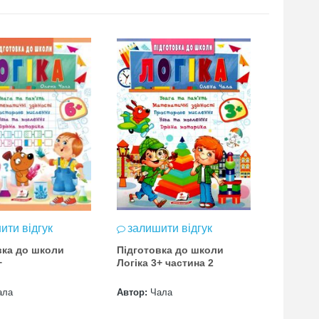
ити відгук
залишити відгук
залиш
вка до школи
Підготовка до школи
Підгото
+
Логіка 3+ частина 2
Логіка 4
ала
Автор:
Чала
Автор:
Ч