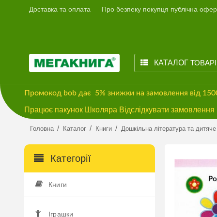
Доставка та оплата
Про безпеку покупця публічна офер
КАТАЛОГ
ТОВАР
Промокод
bob
дає
5% знижки
на замовлення від 15
Працює пакунок Школяра Відслідкувати замовлення м
/
/
/
Головна
Каталог
Книги
Дошкільна література та дитяче
Категорії
Книги
Іграшки