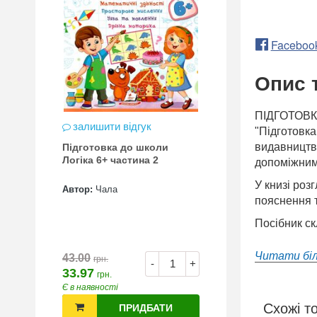
Faceboo
Опис 
ПІДГОТОВК
залишити відгук
"Підготовка
видавництво
Підготовка до школи
Логіка 6+ частина 2
допоміжним 
У книзі роз
Автор:
Чала
пояснення т
Посібник ск
Читати бі
43.00
грн.
-
+
33.97
грн.
Є в наявності
Схожі т
ПРИДБАТИ