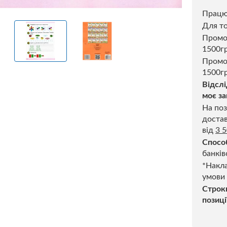
Прац
Для то
Пром
1500г
Промо
1500гр
Відслі
моє за
На поз
достав
від
3 
Спосо
банків
*Накла
умови
Строк
позиці