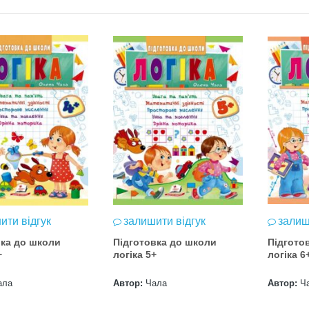
ити відгук
залишити відгук
залиш
вка до школи
Підготовка до школи
Підгото
+
логіка 5+
логіка 6
ала
Автор:
Чала
Автор:
Ч
Нова пошта та BMW